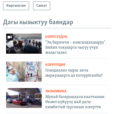
Кыргызстан
Саясат
Дагы кызыктуу баяндар
КООПСУЗДУК
"Эң биринчи – камсыздандыруу".
Бийик чокуларга чыгуу үчүн
жаңы талап
КОРРУПЦИЯ
Гемодиализ чыры: акча
маркумдарга да которулганбы?
ЭКОНОМИКА
Мунай базарындагы каатчылык:
Өкмөт күйүүчү май дагы
кымбаттай турганын эскертти