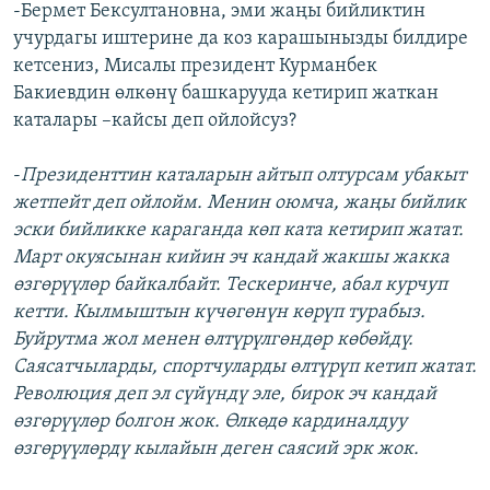
-Бермет Бексултановна, эми жаңы бийликтин
учурдагы иштерине да коз карашынызды билдире
кетсениз, Мисалы президент Курманбек
Бакиевдин өлкөнү башкарууда кетирип жаткан
каталары –кайсы деп ойлойсуз?
-
Президенттин каталарын айтып олтурсам убакыт
жетпейт деп ойлойм. Менин оюмча, жаңы бийлик
эски бийликке караганда көп ката кетирип жатат.
Март окуясынан кийин эч кандай жакшы жакка
өзгөрүүлөр байкалбайт. Тескеринче, абал курчуп
кетти. Кылмыштын күчөгөнүн көрүп турабыз.
Буйрутма жол менен өлтүрүлгөндөр көбөйдү.
Саясатчыларды, спортчуларды өлтүрүп кетип жатат.
Революция деп эл сүйүндү эле, бирок эч кандай
өзгөрүүлөр болгон жок. Өлкөдө кардиналдуу
өзгөрүүлөрдү кылайын деген саясий эрк жок.