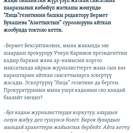
жаңы бийликтин жүргүзүп жаткан саясатына
ОНЛАЙН ШЕРИНЕ
ЭЖЕ-СИҢДИЛЕР
нааразылык көбөйүп жатканы жөнүндө
“Лица”гезитинин башкы редактору Бермет
АЗАТТЫК+
Букашева “Азаттыктын” суроолоруна айткан
ЫҢГАЙСЫЗ СУРООЛОР
жообунда токтоло кетти.
ЭЕ/АРнун бардык сайттары
-Бермет Бексултановна, мына жакында эле
шаардын прокурору Учкун Каримов президенттин
кадыр баркын жана ар-намысын коргоо
максатында айрым журналисттерге жана сын көз
караштарын айткан саясатчыларга эскертүү
жасады. Эскертүүнү “Лица” гезитине да берген.
Прокуратуранын мына ушул кадамын сиз кандай
баалайт элеңиз?
-
Бул кадам журналисттерди коркутуу, алардын
оозун жабуу деп түшүнсө болот. Бирок булардын
мындай аракеттери жайынтык бербейт. Айта кетчү