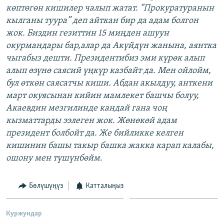
көптөгөн кишилер чалып жатат. “Прокуратуранын
кылганы туура” деп айткан бир да адам болгон
жок. Биздин гезиттин 15 миңден ашуун
окурмандары бар,алар да Акүйдүн жанына, аянтка
чыгабыз дешти. Президентибиз эми күрөк алып
алып өзүнө саясий үңкүр казбайт да. Мен ойлойм,
бул өткөн саясатчы киши. Абдан акылдуу, анткени
март окуясынан кийин мамлекет башчы болуу,
Акаевдин мезгилинде кандай гана чоң
кызматтарды ээлеген жок. Жөнөкөй адам
президент болбойт да. Же бийликке келген
кишинин башы такыр башка жакка карап калабы,
ошону мен түшүнбөйм.
Бөлүшүңүз
Катталыңыз
Куржундар