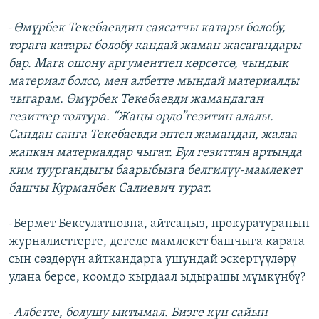
-
Өмүрбек Текебаевдин саясатчы катары болобу,
төрага катары болобу кандай жаман жасагандары
бар. Мага ошону аргументтеп көрсөтсө, чындык
материал болсо, мен албетте мындай материалды
чыгарам. Өмүрбек Текебаевди жамандаган
гезиттер толтура. “Жаңы ордо”гезитин алалы.
Сандан санга Текебаевди эптеп жамандап, жалаа
жапкан материалдар чыгат. Бул гезиттин артында
ким туургандыгы баарыбызга белгилүү-мамлекет
башчы Курманбек Салиевич турат.
-Бермет Бексулатновна, айтсаңыз, прокуратуранын
журналисттерге, дегеле мамлекет башчыга карата
сын сөздөрүн айткандарга ушундай эскертүүлөрү
улана берсе, коомдо кырдаал ыдырашы мүмкүнбү?
-
Албетте, болушу ыктымал. Бизге күн сайын