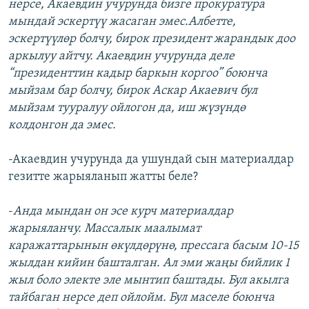
нерсе, Акаевдин учурунда бизге прокуратура
мындай эскертүү жасаган эмес.Албетте,
эскертүүлөр болчу, бирок президент жарандык доо
аркылуу айтчу. Акаевдин учурунда деле
“президенттин кадыр баркын коргоо” боюнча
мыйзам бар болчу, бирок Аскар Акаевич бул
мыйзам тууралуу ойлогон да, иш жүзүндө
колдонгон да эмес.
-Акаевдин учурунда да ушундай сын материалдар
гезитте жарыяланып жатты беле?
-
Анда мындан он эсе курч материалдар
жарыяланчу. Массалык маалымат
каражаттарынын өкүлдөрүнө, прессага басым 10-15
жылдан кийин башталган. Ал эми жаңы бийлик 1
жыл боло электе эле мынтип баштады. Бул акылга
тайбаган нерсе деп ойлойм. Бул маселе боюнча