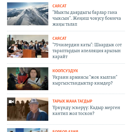
САЯСАТ
"Мыкты даярдыгы барлар гана
чыксын". Жеңиш чокусу боюнча
жаңы талап
САЯСАТ
"75чилердин каты": Шаардык сот
тараптардын апелляция арызын
карайт
КООПСУЗДУК
Украин армиясы "жок кылган"
кыргызстандыктар кимдер?
ТАРЫХ ЖАНА ТАГДЫР
Үркүндү эскерүү: Кадыр мерген
кантип жол тоскон?