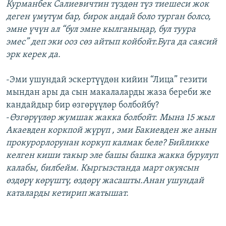
Курманбек Салиевичтин түздөн түз тиешеси жок
деген үмүтүм бар, бирок андай боло турган болсо,
эмне үчүн ал “бул эмне кылганыңар, бул туура
эмес” деп эки ооз сөз айтып койбойт.Буга да саясий
эрк керек да.
-Эми ушундай эскертүүдөн кийин “Лица” гезити
мындан ары да сын макалаларды жаза береби же
кандайдыр бир өзгөрүүлөр болбойбу?
-
Өзгөрүүлөр жумшак жакка болбойт. Мына 15 жыл
Акаевден коркпой жүрүп , эми Бакиевден же анын
прокурорлорунан коркуп калмак беле? Бийликке
келген киши такыр эле башы башка жакка буpулуп
калабы, билбейм. Кыргызстанда март окуясын
өздөрү көрүштү, өздөрү жасашты.Анан ушундай
каталарды кетирип жатышат.