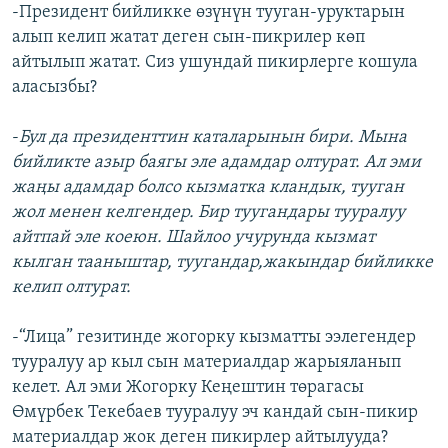
-Президент бийликке өзүнүн тууган-уруктарын
алып келип жатат деген сын-пикрилер көп
айтылып жатат. Сиз ушундай пикирлерге кошула
аласызбы?
-
Бул да президенттин каталарынын бири. Мына
бийликте азыр баягы эле адамдар олтурат. Ал эми
жаңы адамдар болсо кызматка кландык, тууган
жол менен келгендер. Бир туугандары тууралуу
айтпай эле коеюн. Шайлоо учурунда кызмат
кылган тааныштар, туугандар,жакындар бийликке
келип олтурат.
-“Лица” гезитинде жогорку кызматты ээлегендер
тууралуу ар кыл сын материалдар жарыяланып
келет. Ал эми Жогорку Кеңештин төрагасы
Өмүрбек Текебаев тууралуу эч кандай сын-пикир
материалдар жок деген пикирлер айтылууда?