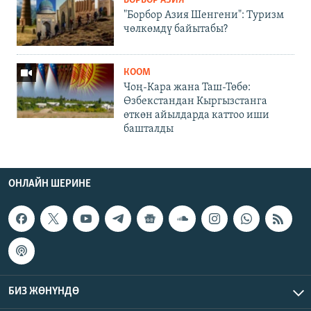
БОРБОР АЗИЯ
"Борбор Азия Шенгени": Туризм
чөлкөмдү байытабы?
КООМ
Чоң-Кара жана Таш-Төбө:
Өзбекстандан Кыргызстанга
өткөн айылдарда каттоо иши
башталды
ОНЛАЙН ШЕРИНЕ
БИЗ ЖӨНҮНДӨ