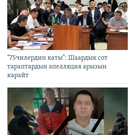
"75чилердин каты": Шаардык сот
тараптардын апелляция арызын
карайт