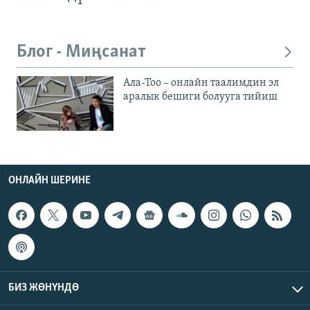
Блог - Миңсанат
Ала-Тоо – онлайн таалимдин эл
аралык бешиги болууга тийиш
ОНЛАЙН ШЕРИНЕ
БИЗ ЖӨНҮНДӨ