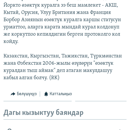
Йоркто өзөктүк куралга ээ беш мамлекет - АКШ,
ОНЛАЙН ШЕРИНЕ
ЭЖЕ-СИҢДИЛЕР
Кытай, Орусия, Улуу Британия жана Франция
АЗАТТЫК+
Борбор Азиянын өзөктүк куралга каршы статусун
ЫҢГАЙСЫЗ СУРООЛОР
урматтоо, аларга карата мындай курал колдонуп
же коркутпоо кепилдигин берген протоколго кол
койду.
ЭЕ/АРнун бардык сайттары
Казакстан, Кыргызстан, Тажикстан, Түркмөнстан
жана Өзбекстан 2006-жылы өзүлөрүн "өзөктүк
куралдан тыш аймак" деп атаган макулдашуу
кабыл алган болчу. (RK)
Бөлүшүңүз
Катталыңыз
Дагы кызыктуу баяндар