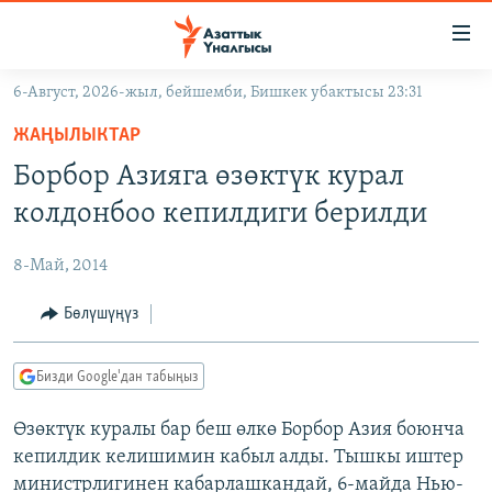
Линктер
Мазмунга
өтүңүз
6-Август, 2026-жыл, бейшемби, Бишкек убактысы 23:31
Навигацияга
ЖАҢЫЛЫКТАР
өтүңүз
ЖАҢЫЛЫКТАР
КЫРГЫЗСТАН
Издөөгө
Борбор Азияга өзөктүк курал
салыңыз
ДҮЙНӨ
КЫРГЫЗСТАН
колдонбоо кепилдиги берилди
УКРАИНА
САЯСАТ
ДҮЙНӨ
8-Май, 2014
АТАЙЫН ИЛИКТӨӨ
ЭКОНОМИКА
БОРБОР АЗИЯ
ТВ ПРОГРАММАЛАР
Бөлүшүңүз
МАДАНИЯТ
ПОДКАСТ
БҮГҮН АЗАТТЫКТА
Бизди Google'дан табыңыз
ӨЗГӨЧӨ ПИКИР
ЭКСПЕРТТЕР ТАЛДАЙТ
Өзөктүк куралы бар беш өлкө Борбор Азия боюнча
БИЗ ЖАНА ДҮЙНӨ
Русский
кепилдик келишимин кабыл алды. Тышкы иштер
ДАНИСТЕ
министрлигинен кабарлашкандай, 6-майда Нью-