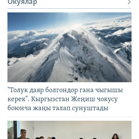
Окуялар
"Толук даяр болгондор гана чыгышы
керек". Кыргызстан Жеңиш чокусу
боюнча жаңы талап сунуштады