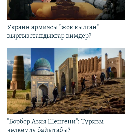
Украин армиясы "жок кылган"
кыргызстандыктар кимдер?
"Борбор Азия Шенгени": Туризм
чөлкөмдү байытабы?