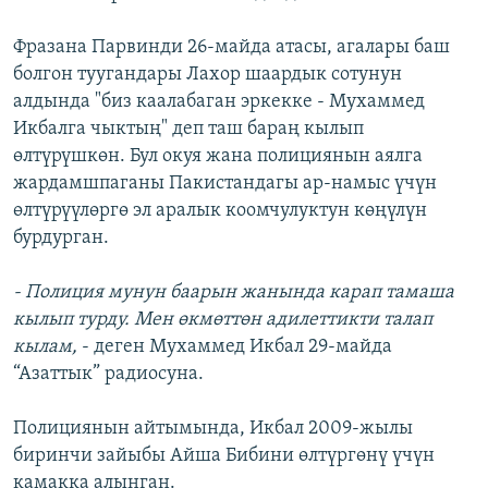
ОНЛАЙН ШЕРИНЕ
ЭЖЕ-СИҢДИЛЕР
Фразана Парвинди 26-майда атасы, агалары баш
АЗАТТЫК+
болгон туугандары Лахор шаардык сотунун
ЫҢГАЙСЫЗ СУРООЛОР
алдында "биз каалабаган эркекке - Мухаммед
Икбалга чыктың" деп таш бараң кылып
өлтүрүшкөн. Бул окуя жана полициянын аялга
ЭЕ/АРнун бардык сайттары
жардамшпаганы Пакистандагы ар-намыс үчүн
өлтүрүүлөргө эл аралык коомчулуктун көңүлүн
бурдурган.
- Полиция мунун баарын жанында карап тамаша
кылып турду. Мен өкмөттөн адилеттикти талап
кылам,
- деген Мухаммед Икбал 29-майда
“Азаттык” радиосуна.
Полициянын айтымында, Икбал 2009-жылы
биринчи зайыбы Айша Бибини өлтүргөнү үчүн
камакка алынган.