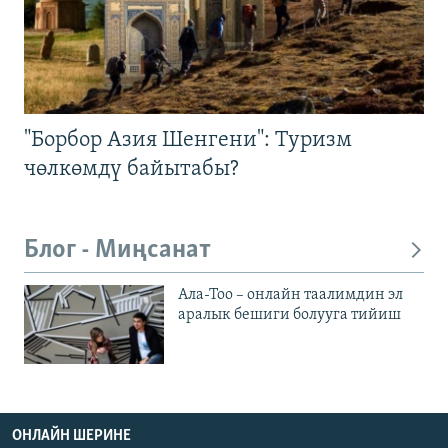
"Борбор Азия Шенгени": Туризм
чөлкөмдү байытабы?
Блог - Миңсанат
Ала-Тоо – онлайн таалимдин эл
аралык бешиги болууга тийиш
ОНЛАЙН ШЕРИНЕ