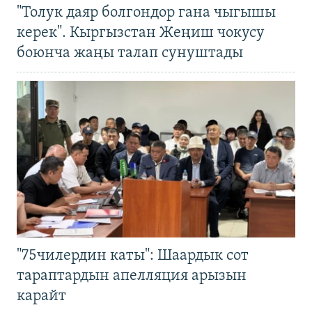
"Толук даяр болгондор гана чыгышы
керек". Кыргызстан Жеңиш чокусу
боюнча жаңы талап сунуштады
"75чилердин каты": Шаардык сот
тараптардын апелляция арызын
карайт