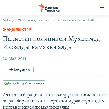
Линктер
Мазмунга
өтүңүз
6-Август, 2026-жыл, бейшемби, Бишкек убактысы 21:48
Навигацияга
ЖАҢЫЛЫКТАР
өтүңүз
ЖАҢЫЛЫКТАР
КЫРГЫЗСТАН
Издөөгө
Пакистан полициясы Мухаммед
салыңыз
ДҮЙНӨ
КЫРГЫЗСТАН
Икбалды камакка алды
УКРАИНА
САЯСАТ
ДҮЙНӨ
30-Май, 2014
АТАЙЫН ИЛИКТӨӨ
ЭКОНОМИКА
БОРБОР АЗИЯ
ТВ ПРОГРАММАЛАР
Бөлүшүңүз
МАДАНИЯТ
ПОДКАСТ
БҮГҮН АЗАТТЫКТА
Бизди Google'дан табыңыз
ӨЗГӨЧӨ ПИКИР
ЭКСПЕРТТЕР ТАЛДАЙТ
Аялы таш бараңга алынып өлтүрүлгөн пакистандык
БИЗ ЖАНА ДҮЙНӨ
Русский
жаран биринчи аялын төрт жыл мурда өзү тындым
ДАНИСТЕ
кылганы ырасмий маалымдалды.