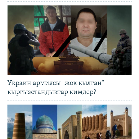
Украин армиясы "жок кылган"
кыргызстандыктар кимдер?