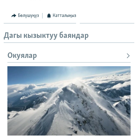
Бөлүшүңүз
Катталыңыз
Дагы кызыктуу баяндар
Окуялар