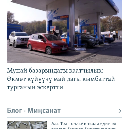
Мунай базарындагы каатчылык:
Өкмөт күйүүчү май дагы кымбаттай
турганын эскертти
Блог - Миңсанат
Ала-Тоо – онлайн таалимдин эл