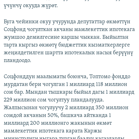
үчүнчү окууда жүрөт.
ОНЛАЙН ШЕРИНЕ
ЭЖЕ-СИҢДИЛЕР
АЗАТТЫК+
Буга чейинки окуу учурунда депутаттар өкмөттүн
ЫҢГАЙСЫЗ СУРООЛОР
Соцфонд чогулткан акчаны мамлекеттик ипотекага
жумшоо демилгесине каршы чыккан. Быйылтан
тарта кыргыз өкмөтү бюджеттик кызматкерлерге
ЭЕ/АРнун бардык сайттары
жеңилдетилген шартта ипотекалык насыя берүүнү
пландоодо.
Соцфонддун маалыматы боюнча, Топтомо фонддо
мурдатан бери чогулган 1 миллиард 118 миллион
сом бар. Мындан тышкары быйыл дагы 1 миллиард
229 миллион сом чогултуу пландалууда.
Жалпысынан чогулуучу 2 миллиард 350 миллион
сомдой акчанын 50%, башкача айтканда 1
миллиард 200 миллионго жакынын өкмөт
мамлекеттик ипотекага карата Каржы
министрлиги чыгара турган баалуу кагаздарды