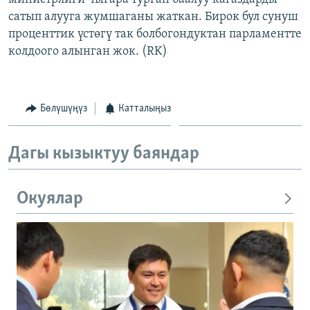
сатып алууга жумшаганы жаткан. Бирок бул сунуш
проценттик үстөгү так болбогондуктан парламентте
колдоого алынган жок. (RK)
Бөлүшүңүз
Катталыңыз
Дагы кызыктуу баяндар
Окуялар