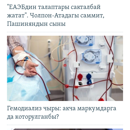
"ЕАЭБдин талаптары сакталбай
жатат". Чолпон-Атадагы саммит,
Пашиняндын сыны
Гемодиализ чыры: акча маркумдарга
да которулганбы?