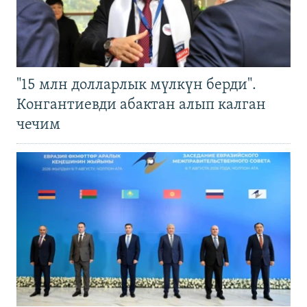
"15 млн долларлык мүлкүн берди".
Конгантиевди абактан алып калган
чечим