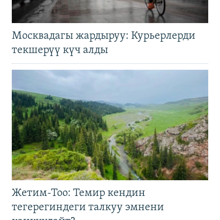
Москвадагы жардыруу: Курьерлерди
текшерүү күч алды
Жетим-Тоо: Темир кендин
тегерегиндеги талкуу эмнени