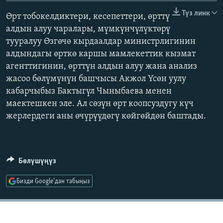
ОНЛАЙН ШЕРИНЕ
ЭЖЕ-СИҢДИЛЕР
Түз линк
Өрт тобокелдиктери, кесепеттери, өрттү
АЗАТТЫК+
алдын алуу чаралары, мүмкүнчүлүктөрү
тууралуу Өзгөчө кырдаалдар министрлигинин
ЫҢГАЙСЫЗ СУРООЛОР
алдындагы өрткө каршы мамлекеттик кызмат
агенттигинин, өрттүн алдын алуу жана анализ
ЭЕ/АРнун бардык сайттары
жасоо бөлүмүнүн башчысы Акжол Үсөн уулу
кабарчыбыз Бактыгүл Чыныбаева менен
маектешкен эле. Ал сөзүн өрт коопсуздугу күч
жерлердеги аны өчүрүүдөгү көйгөйдөн баштады.
Бөлүшүңүз
Бизди Google'дан табыңыз