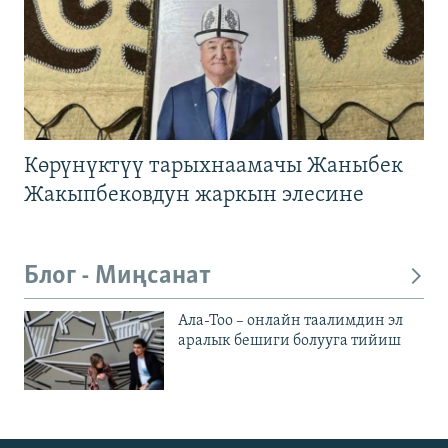
Көрүнүктүү тарыхнаамачы Жаныбек
Жакыпбековдун жаркын элесине
Блог - Миңсанат
Ала-Тоо – онлайн таалимдин эл
аралык бешиги болууга тийиш