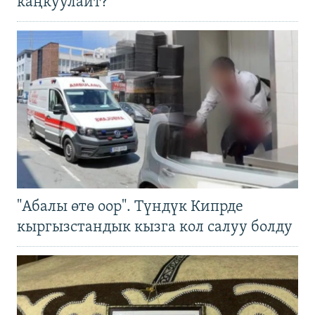
каңкуулайт?
"Абалы өтө оор". Түндүк Кипрде
кыргызстандык кызга кол салуу болду