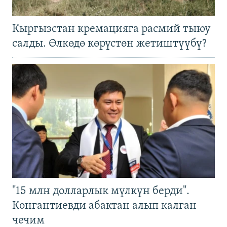
Кыргызстан кремацияга расмий тыюу
салды. Өлкөдө көрүстөн жетиштүүбү?
"15 млн долларлык мүлкүн берди".
Конгантиевди абактан алып калган
чечим