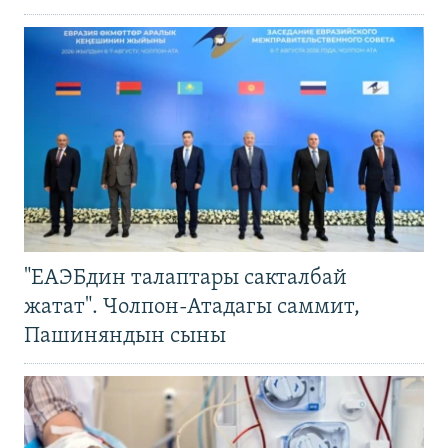
"ЕАЭБдин талаптары сакталбай
жатат". Чолпон-Атадагы саммит,
Пашиняндын сыны