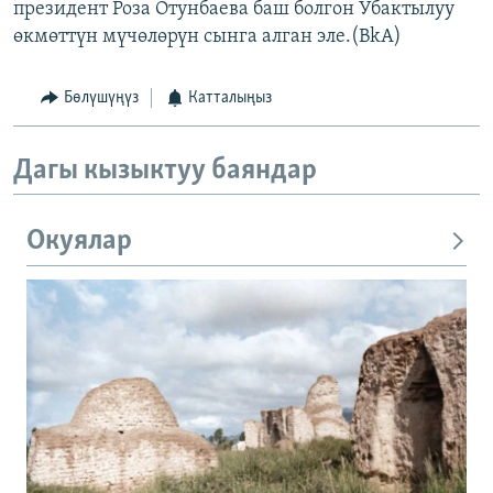
президент Роза Отунбаева баш болгон Убактылуу
өкмөттүн мүчөлөрүн сынга алган эле.(BkA)
Бөлүшүңүз
Катталыңыз
Дагы кызыктуу баяндар
Окуялар