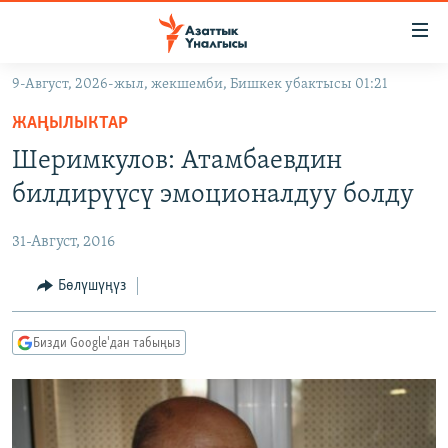
Линктер
Мазмунга
өтүңүз
9-Август, 2026-жыл, жекшемби, Бишкек убактысы 01:21
Навигацияга
ЖАҢЫЛЫКТАР
өтүңүз
ЖАҢЫЛЫКТАР
КЫРГЫЗСТАН
Издөөгө
Шеримкулов: Атамбаевдин
салыңыз
ДҮЙНӨ
КЫРГЫЗСТАН
билдирүүсү эмоционалдуу болду
УКРАИНА
САЯСАТ
ДҮЙНӨ
31-Август, 2016
АТАЙЫН ИЛИКТӨӨ
ЭКОНОМИКА
БОРБОР АЗИЯ
ТВ ПРОГРАММАЛАР
Бөлүшүңүз
МАДАНИЯТ
ПОДКАСТ
БҮГҮН АЗАТТЫКТА
Бизди Google'дан табыңыз
ӨЗГӨЧӨ ПИКИР
ЭКСПЕРТТЕР ТАЛДАЙТ
БИЗ ЖАНА ДҮЙНӨ
Русский
ДАНИСТЕ