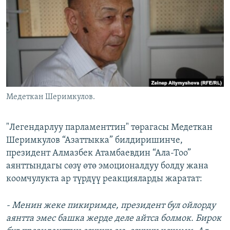
ОНЛАЙН ШЕРИНЕ
ЭЖЕ-СИҢДИЛЕР
АЗАТТЫК+
ЫҢГАЙСЫЗ СУРООЛОР
ЭЕ/АРнун бардык сайттары
Медеткан Шеримкулов.
"Легендарлуу парламенттин" төрагасы Медеткан
Шеримкулов “Азаттыкка” билдиришинче,
президент Алмазбек Атамбаевдин “Ала-Тоо”
аянттындагы сөзү өтө эмоционалдуу болду жана
коомчулукта ар түрдүү реакцияларды жаратат:
- Менин жеке пикиримде, президент бул ойлорду
аянтта эмес башка жерде деле айтса болмок. Бирок