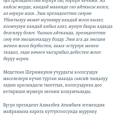
бул президенттин өзүнүн ою, өзүнүн чечими. Ал
кайсы жерде, кандай мааниде сөз айткысы келсе,
ал өзүнүн иши. Эми президенттин сөзүнө
Убактылуу өкмөт мүчөлөрү кандай жооп кылат,
коомчулук кандай кабыл алат, мунун баары алдыда
белгилүү болот. Чынын айтканда, президенттин
сөзү өтө эмоционалдуу болду. Эми ага да эмоция
менен жооп бербестен, акыл-эстүүлүк менен
талдап, элди көчөгө чыгарабыз дебестен жооп
берүү керек.
Медеткан Шеримкулов учурдагы коопсуздук
маселелери күчөп турган маалда саясий чыңалуу
элдин арасындагы тынчтык, коопсуздукка доо
кетириши мүмкүн экенин кошумчалады.
Бүгүн президент Алмазбек Атамбаев эгемендик
майрамына карата куттуктоосунда мурунку