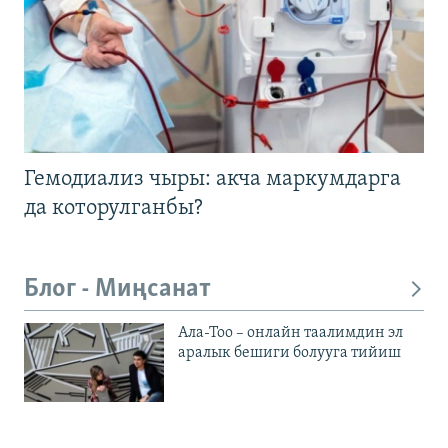
Гемодиализ чыры: акча маркумдарга
да которулганбы?
Блог - Миңсанат
Ала-Тоо – онлайн таалимдин эл
аралык бешиги болууга тийиш