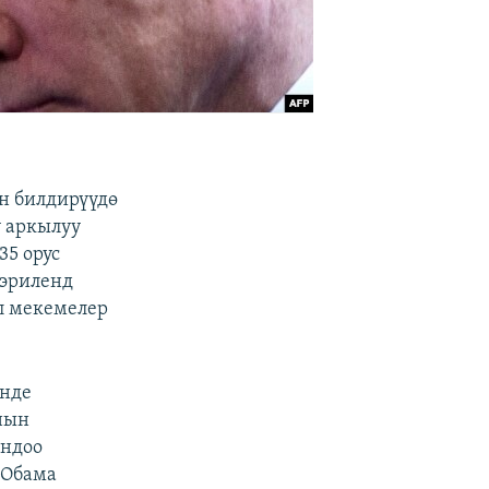
н билдирүүдө
 аркылуу
35 орус
Мэриленд
л мекемелер
инде
нын
ындоо
 Обама