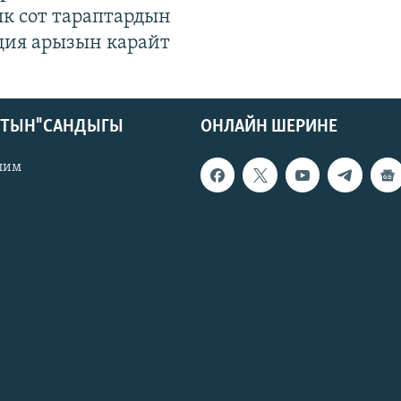
к сот тараптардын
ция арызын карайт
КТЫН" САНДЫГЫ
ОНЛАЙН ШЕРИНЕ
лим