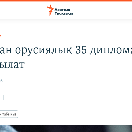
Р
н орусиялык 35 диплом
ылат
16
з
ан табыңыз