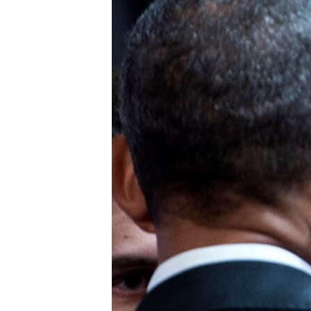
ЭЖЕ-СИҢДИЛЕР
АЗАТТЫК+
ЫҢГАЙСЫЗ СУРООЛОР