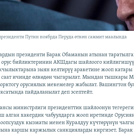
резиденти Путин ноябрда Перуда өткөн саммит маалында
ардын президенти Барак Обаманын атынан таратылга
, орус бийликтеринин АКШдагы шайлоого кийлигишүү
кчылыктарына зыян келтирүү аракетине жооп катары 
 саат ичинде өлкөдөн чыгарылат. Мындан тышкары 
рктогу орусиялык мекемелер жабылат. Вашингтон бу
ксатында пайдаланылат деп эсептейт.
нсы министрлиги президенттик шайлоонун тегерег
ш алган хакердик чабуулдарга жооп иретинде Орусия
оопсуздук кызматы менен Куралдуу күчтөрүнүн чалг
ына каршы каржылык санкцияларды киргизет. Барак