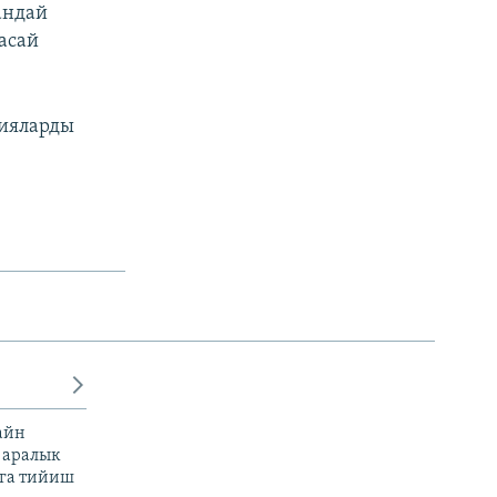
андай
асай
ияларды
айн
 аралык
га тийиш