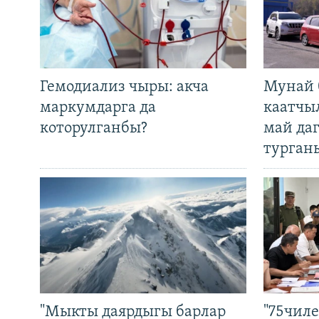
Гемодиализ чыры: акча
Мунай 
маркумдарга да
каатчы
которулганбы?
май да
турган
"Мыкты даярдыгы барлар
"75чиле