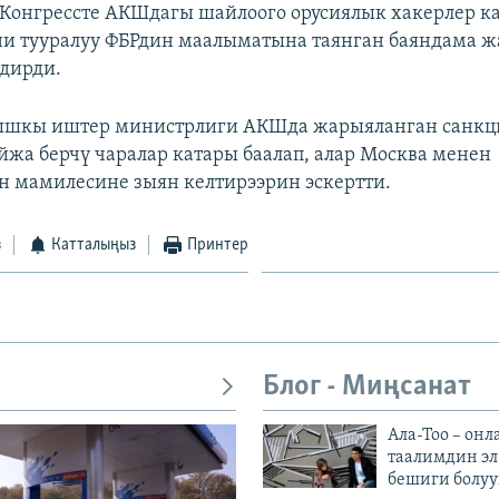
Конгрессте АКШдагы шайлоого орусиялык хакерлер к
и тууралуу ФБРдин маалыматына таянган баяндама ж
дирди.
ышкы иштер министрлиги АКШда жарыяланган санкц
йжа берчү чаралар катары баалап, алар Москва менен
 мамилесине зыян келтирээрин эскертти.
з
Катталыңыз
Принтер
Блог - Миңсанат
Ала-Тоо – онл
таалимдин эл
бешиги болуу