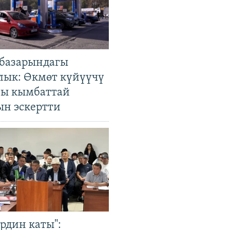
базарындагы
лык: Өкмөт күйүүчү
гы кымбаттай
ын эскертти
рдин каты":