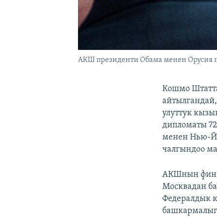
АКШ президенти Обама менен Орусия п
Кошмо Штатт
айтылгандай
улуттук кызы
дипломаты 72
менен Нью-Йо
чалгындоо ма
АКШнын фина
Москвадан ба
Федералдык к
башкармалыг