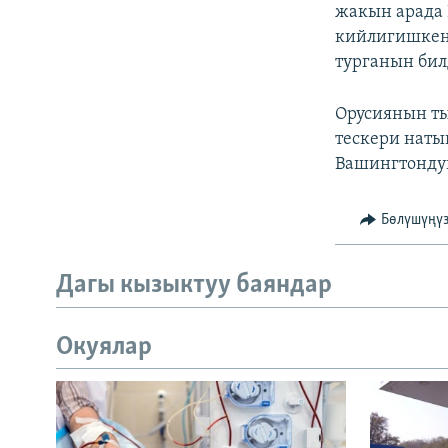
жакын арада 
кийлигишкен
турганын бил
Орусиянын т
тескери наты
Вашингтондун
Бөлүшүңү
Дагы кызыктуу баяндар
Окуялар