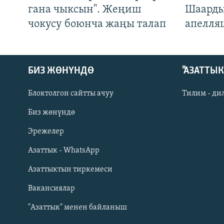
гана чыксын". Жеңиш
Шаарды
чокусу боюнча жаңы талап
апелля
БИЗ ЖӨНҮНДӨ
"АЗАТТЫ
Блоктолгон сайтты ачуу
Тилим - ди
Биз жөнүндө
Русский
Эрежелер
Азаттык - WhatsApp
ОНЛАЙН ШЕРИНЕ
Азаттыктын тиркемеси
Вакансиялар
"Азаттык" менен байланыш
ЭЕ/АРнун бардык сайттары