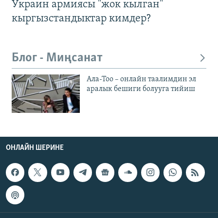
Украин армиясы "жок кылган"
кыргызстандыктар кимдер?
Блог - Миңсанат
Ала-Тоо – онлайн таалимдин эл
аралык бешиги болууга тийиш
ОНЛАЙН ШЕРИНЕ