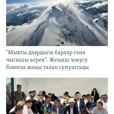
"Мыкты даярдыгы барлар гана
чыгышы керек". Жеңиш чокусу
боюнча жаңы талап сунуштады