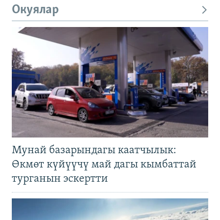
Окуялар
Мунай базарындагы каатчылык:
Өкмөт күйүүчү май дагы кымбаттай
турганын эскертти