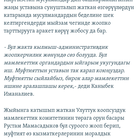
жаңы уставына сунушталып жаткан өзгөрүүлөрдүн
катарында мусулмандардын беделине шек
келтиргендерди мыйзам чегинде жоопко
тарттырууга аракет көрүү жобосу да бар.
- Бул жакта кылмыш-административдик
жоопкерчилик жөнүндө сөз болууда. Бул
мамлекеттик органдардын ыйгарым укугундагы
иш. Муфтияттын уставын так карап коюңуздар.
Муфтиятты сыйлайбыз, бирок алар мамлекеттин
ишине аралашпашы керек,
- деди Каныбек
Иманалиев.
Жыйынга катышып жаткан Улуттук коопсуздук
мамлекеттик комитетинин төрага орун басары
Рустам Мамасадыков бул суроого жооп берип,
муфтият өз кызматкерлеринин моралдык