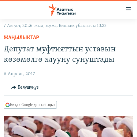
Линктер
Мазмунга
өтүңүз
7-Август, 2026-жыл, жума, Бишкек убактысы 13:33
Навигацияга
ЖАҢЫЛЫКТАР
өтүңүз
ЖАҢЫЛЫКТАР
КЫРГЫЗСТАН
Издөөгө
Депутат муфтияттын уставын
салыңыз
ДҮЙНӨ
КЫРГЫЗСТАН
көзөмөлгө алууну сунуштады
УКРАИНА
САЯСАТ
ДҮЙНӨ
6-Апрель, 2017
АТАЙЫН ИЛИКТӨӨ
ЭКОНОМИКА
БОРБОР АЗИЯ
ТВ ПРОГРАММАЛАР
Бөлүшүңүз
МАДАНИЯТ
ПОДКАСТ
БҮГҮН АЗАТТЫКТА
Бизди Google'дан табыңыз
ӨЗГӨЧӨ ПИКИР
ЭКСПЕРТТЕР ТАЛДАЙТ
БИЗ ЖАНА ДҮЙНӨ
Русский
ДАНИСТЕ