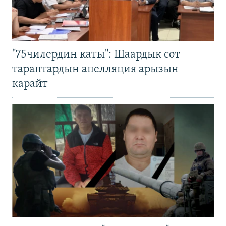
"75чилердин каты": Шаардык сот
тараптардын апелляция арызын
карайт