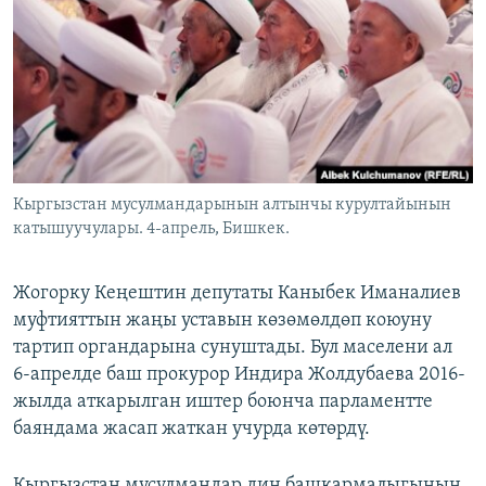
ОНЛАЙН ШЕРИНЕ
ЭЖЕ-СИҢДИЛЕР
АЗАТТЫК+
ЫҢГАЙСЫЗ СУРООЛОР
ЭЕ/АРнун бардык сайттары
Кыргызстан мусулмандарынын алтынчы курултайынын
катышуучулары. 4-апрель, Бишкек.
Жогорку Кеңештин депутаты Каныбек Иманалиев
муфтияттын жаңы уставын көзөмөлдөп коюуну
тартип органдарына сунуштады. Бул маселени ал
6-апрелде баш прокурор Индира Жолдубаева 2016-
жылда аткарылган иштер боюнча парламентте
баяндама жасап жаткан учурда көтөрдү.
Кыргызстан мусулмандар дин башкармалыгынын