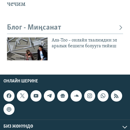
чечим
Блог - Миңсанат
Ала-Тоо – онлайн таалимдин эл
аралык бешиги болууга тийиш
ОНЛАЙН ШЕРИНЕ
БИЗ ЖӨНҮНДӨ