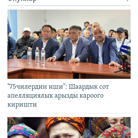
"75чилердин иши": Шаардык сот
апелляциялык арызды кароого
киришти