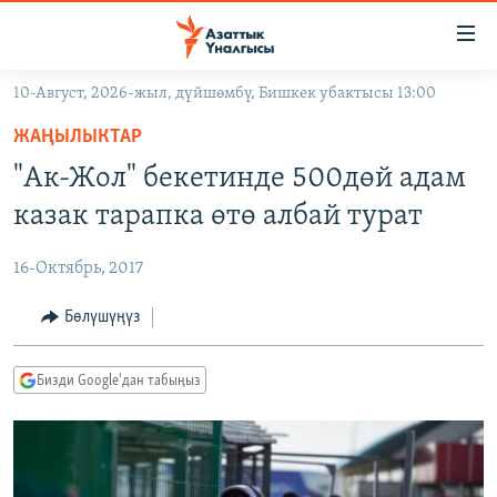
Линктер
Мазмунга
өтүңүз
10-Август, 2026-жыл, дүйшөмбү, Бишкек убактысы 13:00
Навигацияга
ЖАҢЫЛЫКТАР
өтүңүз
ЖАҢЫЛЫКТАР
КЫРГЫЗСТАН
Издөөгө
"Ак-Жол" бекетинде 500дөй адам
салыңыз
ДҮЙНӨ
КЫРГЫЗСТАН
казак тарапка өтө албай турат
УКРАИНА
САЯСАТ
ДҮЙНӨ
16-Октябрь, 2017
АТАЙЫН ИЛИКТӨӨ
ЭКОНОМИКА
БОРБОР АЗИЯ
ТВ ПРОГРАММАЛАР
Бөлүшүңүз
МАДАНИЯТ
ПОДКАСТ
БҮГҮН АЗАТТЫКТА
Бизди Google'дан табыңыз
ӨЗГӨЧӨ ПИКИР
ЭКСПЕРТТЕР ТАЛДАЙТ
БИЗ ЖАНА ДҮЙНӨ
Русский
ДАНИСТЕ