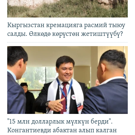
Кыргызстан кремацияга расмий тыюу
салды. Өлкөдө көрүстөн жетиштүүбү?
"15 млн долларлык мүлкүн берди".
Конгантиевди абактан алып калган