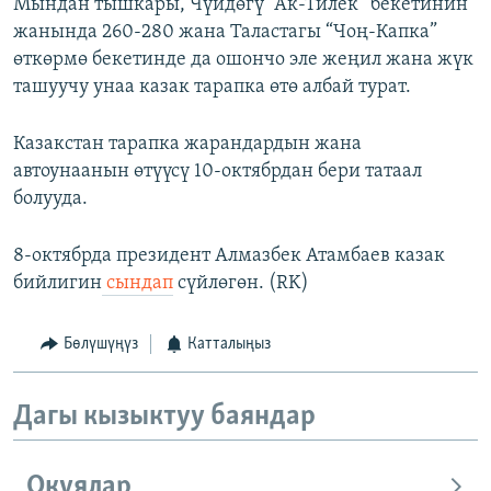
Мындан тышкары, Чүйдөгү “Ак-Тилек” бекетинин
жанында 260-280 жана Таластагы “Чоң-Капка”
өткөрмө бекетинде да ошончо эле жеңил жана жүк
ташуучу унаа казак тарапка өтө албай турат.
Казакстан тарапка жарандардын жана
автоунаанын өтүүсү 10-октябрдан бери татаал
болууда.
8-октябрда президент Алмазбек Атамбаев казак
бийлигин
сындап
сүйлөгөн. (RK)
Бөлүшүңүз
Катталыңыз
Дагы кызыктуу баяндар
Окуялар