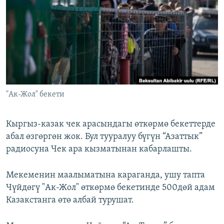
ОНЛАЙН ШЕРИНЕ
ЭЖЕ-СИҢДИЛЕР
АЗАТТЫК+
ЫҢГАЙСЫЗ СУРООЛОР
ЭЕ/АРнун бардык сайттары
"Ак-Жол" бекети
Кыргыз-казак чек арасындагы өткөрмө бекеттерде
абал өзгөргөн жок. Бул тууралуу бүгүн “Азаттык”
радиосуна Чек ара кызматынан кабарлашты.
Мекеменин маалыматына караганда, ушу тапта
Чүйдөгү "Ак-Жол" өткөрмө бекетинде 500дөй адам
Казакстанга өтө албай турушат.