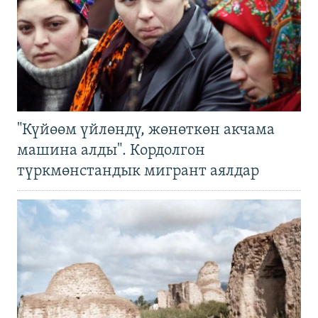
"Күйөөм үйлөндү, жөнөткөн акчама
машина алды". Кордолгон
түркмөнстандык мигрант аялдар