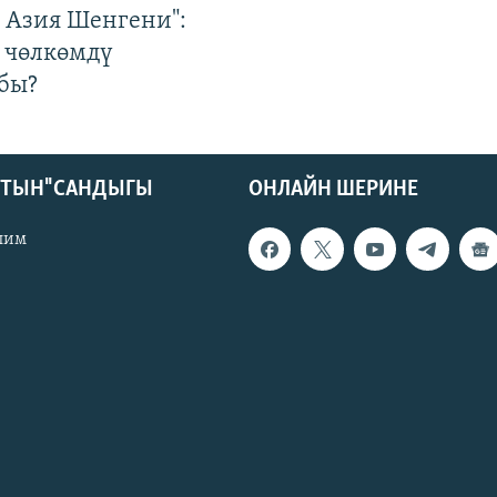
р Азия Шенгени":
 чөлкөмдү
бы?
КТЫН" САНДЫГЫ
ОНЛАЙН ШЕРИНЕ
лим