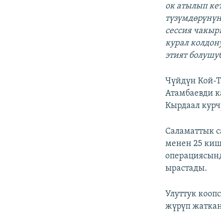
ок атылып ке
түзүмдөрүнүн
сессия чакыр
курал колдон
этият болушуб
Чүйдүн Кой-
Атамбаевди к
Кырдаал курч
Саламаттык с
менен 25 ки
операциясынд
ырастады.
Улуттук кооп
жүрүп жаткан