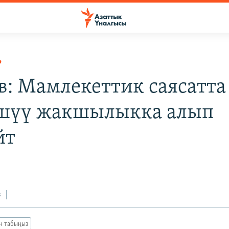
Р
в: Мамлекеттик саясатта
шүү жакшылыкка алып
йт
з
ан табыңыз