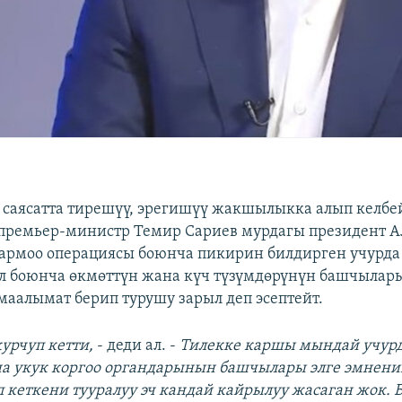
саясатта тирешүү, эрегишүү жакшылыкка алып келбей
-премьер-министр Темир Сариев мурдагы президент 
армоо операциясы боюнча пикирин билдирген учурда 
л боюнча өкмөттүн жана күч түзүмдөрүнүн башчылар
маалымат берип турушу зарыл деп эсептейт.
курчуп кетти,
- деди ал. -
Тилекке каршы мындай учурд
а укук коргоо органдарынын башчылары элге эмнени
 кеткени тууралуу эч кандай кайрылуу жасаган жок.