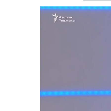
ЭЖЕ-СИҢДИЛЕР
АЗАТТЫК+
ЫҢГАЙСЫЗ СУРООЛОР