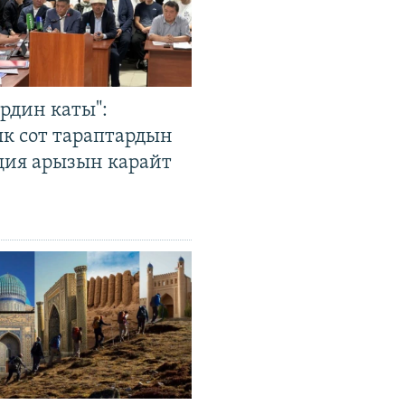
рдин каты":
к сот тараптардын
ция арызын карайт