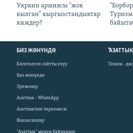
Украин армиясы "жок
"Борбо
кылган" кыргызстандыктар
Туризм
кимдер?
байыта
БИЗ ЖӨНҮНДӨ
"АЗАТТЫ
Блоктолгон сайтты ачуу
Тилим - ди
Биз жөнүндө
Русский
Эрежелер
Азаттык - WhatsApp
ОНЛАЙН ШЕРИНЕ
Азаттыктын тиркемеси
Вакансиялар
"Азаттык" менен байланыш