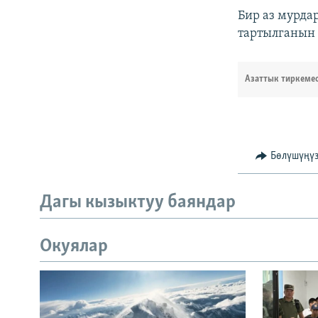
Бир аз мурда
тартылганын 
Азаттык тиркеме
Бөлүшүңү
Дагы кызыктуу баяндар
Окуялар