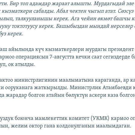
тти. Бир топ адамдар жараат алышты. Мурдагыдай эле
 кызматкери сабалды. Абал чектен чыгып атат. Сөзсүз 
ылып, талкууланышы керек. Ага чейин өкмөт башчы 
ууну токтотуусу керек. Башыбыздан мындай нерселер 
уз керек.
Таш айылында күч кызматкерлери мурдагы президент
армоо операциясын 7-августта кечки саат сегиздерде 
уп, ок атылды.
актоо министрлигинин маалыматына караганда, ар к
ши ооруканага жаткырылды. Министрлик Атамбаевди 
а жарадар болгон атайын бөлүктүн аскери каза болго
суздук боюнча мамлекеттик комитет (УКМК) кармоо о
ын, желим октор гана колдонулганын маалымдаган.