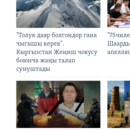
"Толук даяр болгондор гана
"75чиле
чыгышы керек".
Шаарды
Кыргызстан Жеңиш чокусу
апелля
боюнча жаңы талап
сунуштады