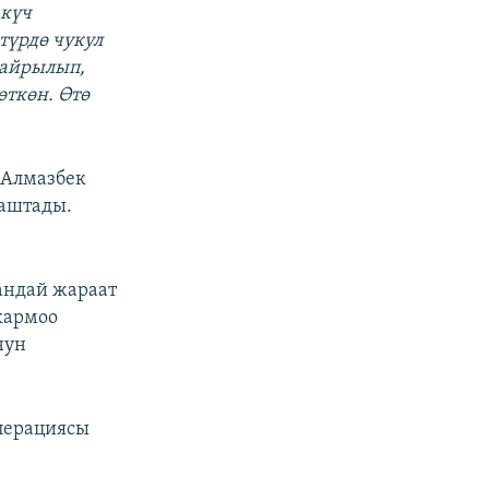
 күч
түрдө чукул
кайрылып,
өткөн. Өтө
 Алмазбек
баштады.
андай жараат
кармоо
нун
перациясы