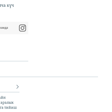
мча күч
рамда
айн
 аралык
га тийиш