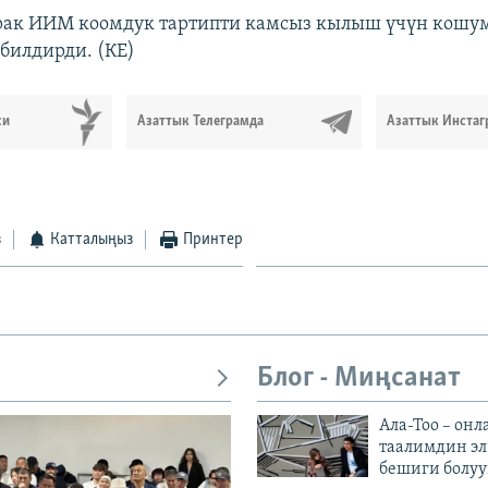
рак ИИМ коомдук тартипти камсыз кылыш үчүн кошу
билдирди. (КЕ)
си
Азаттык Телеграмда
Азаттык Инстаг
з
Катталыңыз
Принтер
Блог - Миңсанат
Ала-Тоо – онл
таалимдин эл
бешиги болуу