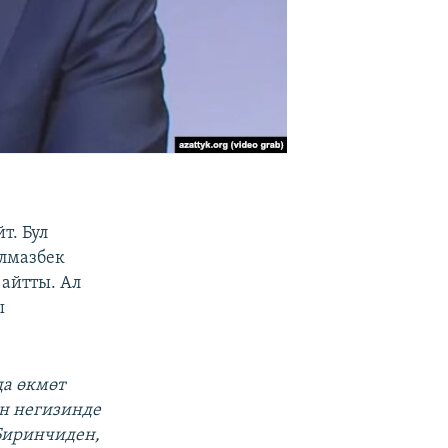
т. Бул
Алмазбек
айтты. Ал
ы
а өкмөт
н негизинде
 Биринчиден,