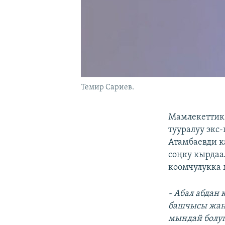
Темир Сариев.
Мамлекеттик 
тууралуу экс
Атамбаевди к
соңку кырдаа
коомчулукка 
- Абал абдан 
башчысы жан
мындай болуп