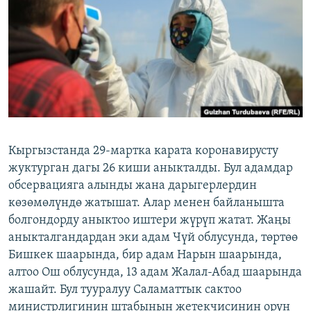
ОНЛАЙН ШЕРИНЕ
ЭЖЕ-СИҢДИЛЕР
АЗАТТЫК+
ЫҢГАЙСЫЗ СУРООЛОР
ЭЕ/АРнун бардык сайттары
Кыргызстанда 29-мартка карата коронавирусту
жуктурган дагы 26 киши аныкталды. Бул адамдар
обсервацияга алынды жана дарыгерлердин
көзөмөлүндө жатышат. Алар менен байланышта
болгондорду аныктоо иштери жүрүп жатат. Жаңы
аныкталгандардан эки адам Чүй облусунда, төртөө
Бишкек шаарында, бир адам Нарын шаарында,
алтоо Ош облусунда, 13 адам Жалал-Абад шаарында
жашайт. Бул тууралуу Саламаттык сактоо
министрлигинин штабынын жетекчисинин орун