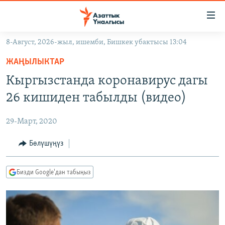
Линктер
Мазмунга
өтүңүз
8-Август, 2026-жыл, ишемби, Бишкек убактысы 13:04
Навигацияга
ЖАҢЫЛЫКТАР
өтүңүз
ЖАҢЫЛЫКТАР
КЫРГЫЗСТАН
Издөөгө
Кыргызстанда коронавирус дагы
салыңыз
ДҮЙНӨ
КЫРГЫЗСТАН
26 кишиден табылды (видео)
УКРАИНА
САЯСАТ
ДҮЙНӨ
29-Март, 2020
АТАЙЫН ИЛИКТӨӨ
ЭКОНОМИКА
БОРБОР АЗИЯ
ТВ ПРОГРАММАЛАР
Бөлүшүңүз
МАДАНИЯТ
ПОДКАСТ
БҮГҮН АЗАТТЫКТА
Бизди Google'дан табыңыз
ӨЗГӨЧӨ ПИКИР
ЭКСПЕРТТЕР ТАЛДАЙТ
БИЗ ЖАНА ДҮЙНӨ
Русский
ДАНИСТЕ