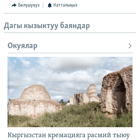
Бөлүшүңүз
Катталыңыз
Дагы кызыктуу баяндар
Окуялар
Кыргызстан кремацияга расмий тыюу