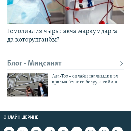
Гемодиализ чыры: акча маркумдарга
да которулганбы?
Блог - Миңсанат
Ала-Тоо – онлайн таалимдин эл
аралык бешиги болууга тийиш
ОНЛАЙН ШЕРИНЕ