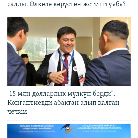
салды. Өлкөдө көрүстөн жетиштүүбү?
"15 млн долларлык мүлкүн берди".
Конгантиевди абактан алып калган
чечим