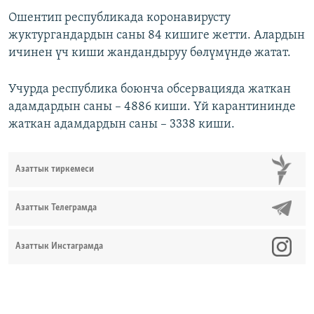
Ошентип республикада коронавирусту
жуктургандардын саны 84 кишиге жетти. Алардын
ичинен үч киши жандандыруу бөлүмүндө жатат.
Учурда республика боюнча обсервацияда жаткан
адамдардын саны – 4886 киши. Үй карантининде
жаткан адамдардын саны – 3338 киши.
Азаттык тиркемеси
Азаттык Телеграмда
Азаттык Инстаграмда