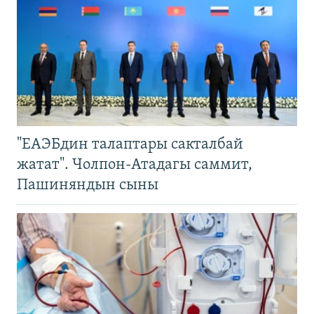
"ЕАЭБдин талаптары сакталбай
жатат". Чолпон-Атадагы саммит,
Пашиняндын сыны