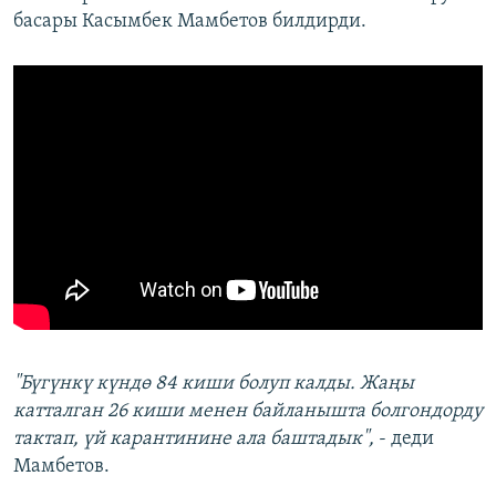
басары Касымбек Мамбетов билдирди.
"Бүгүнкү күндө 84 киши болуп калды. Жаңы
катталган 26 киши менен байланышта болгондорду
тактап, үй карантинине ала баштадык",
- деди
Мамбетов.