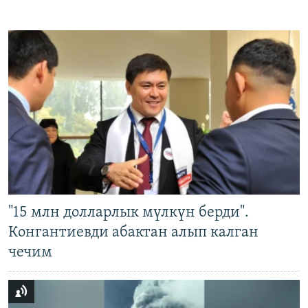
"15 млн долларлык мүлкүн берди".
Конгантиевди абактан алып калган
чечим