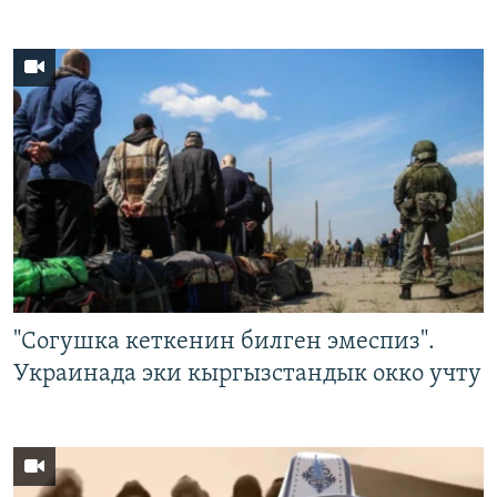
"Согушка кеткенин билген эмеспиз".
Украинада эки кыргызстандык окко учту