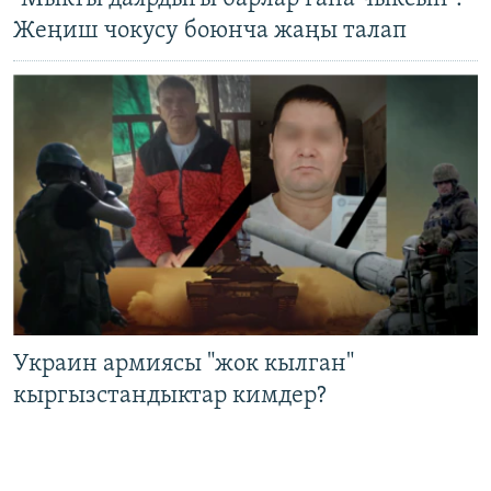
Жеңиш чокусу боюнча жаңы талап
Украин армиясы "жок кылган"
кыргызстандыктар кимдер?