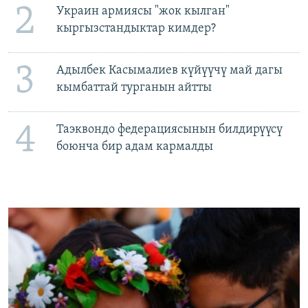
2
Украин армиясы "жок кылган"
кыргызстандыктар кимдер?
3
Адылбек Касымалиев күйүүчү май дагы
кымбаттай турганын айтты
4
Таэквондо федерациясынын билдирүүсү
боюнча бир адам кармалды