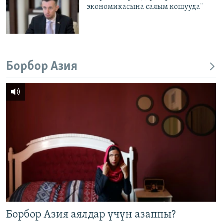
экономикасына салым кошууда"
Борбор Азия
Борбор Азия аялдар үчүн азаппы?