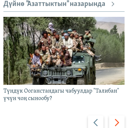
Дүйнө "Азаттыктын" назарында
Түндүк Ооганстандагы чабуулдар "Талибан"
үчүн чоң сынообу?
Артка
Алдыга