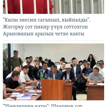
"Кызы энесин сагынып, кыйналды".
Жогорку сот пикир үчүн соттолгон
Аранованын арызын четке какты
"75чилердин каты": Шаардык сот