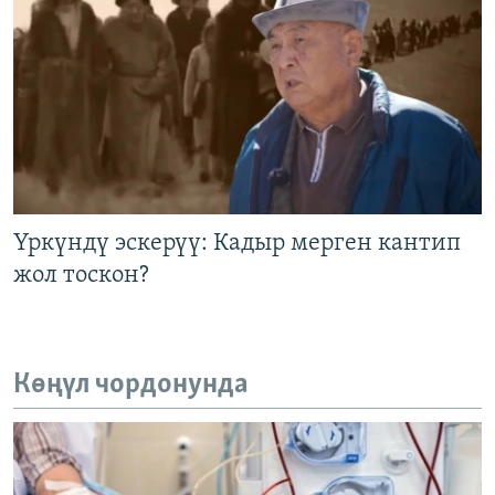
Үркүндү эскерүү: Кадыр мерген кантип
жол тоскон?
Көңүл чордонунда