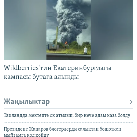
Wildberries'тин Екатеринбургдагы
кампасы бутага алынды
Жаңылыктар
Таиландда мектепте ок атылып, бир нече адам каза болду
Президент Жапаров блогерлерди салыктан бошоткон
мыйзамга кол койду