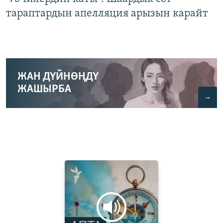
тараптардын апелляция арызын карайт
ЖАН ДҮЙНӨҢДҮ
ЖАШЫРБА
→