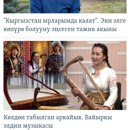
"Кыргызстан ырларымда калат". Эки элге
көпүрө болууну эңсеген тажик акыны
Көлдөн табылган аркайык. Байыркы
элдин музыкасы