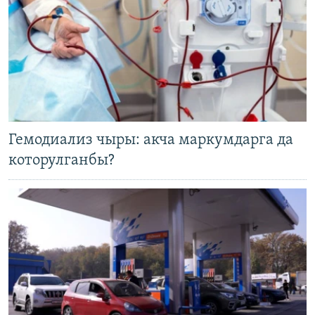
Гемодиализ чыры: акча маркумдарга да
которулганбы?