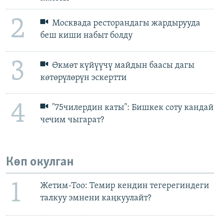
2
Москвада ресторандагы жардырууда
беш киши набыт болду
3
Өкмөт күйүүчү майдын баасы дагы
көтөрүлөрүн эскертти
4
"75чилердин каты": Бишкек соту кандай
чечим чыгарат?
Көп окулган
1
Жетим-Тоо: Темир кендин тегерегиндеги
талкуу эмнени каңкуулайт?