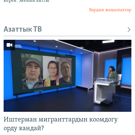
керек" экенин айтты
Бардык жаңылыктар
Азаттык ТВ
Иштерман мигранттардын коомдогу
орду кандай?