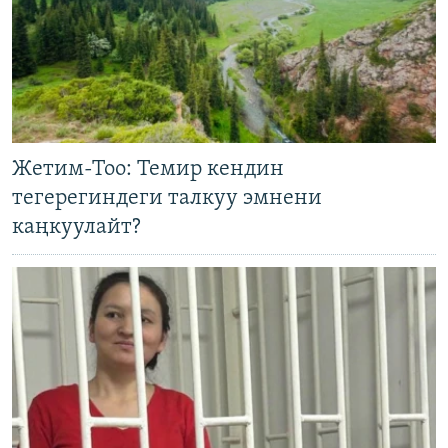
Жетим-Тоо: Темир кендин
тегерегиндеги талкуу эмнени
каңкуулайт?