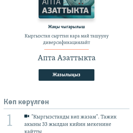
Жаңы чыгарылыш
Кыргызстан сырттан кара май ташууну
диверсификациялайт
Апта Азаттыкта
Жазылыңыз
Көп көрүлгөн
1
"Кыргызстанды көп жазам". Тажик
акыны 33 жылдан кийин мекенине
кайтты