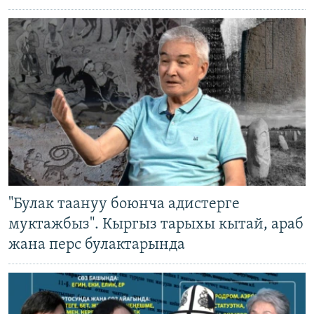
"Булак таануу боюнча адистерге
муктажбыз". Кыргыз тарыхы кытай, араб
жана перс булактарында