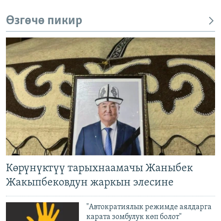
Өзгөчө пикир
Көрүнүктүү тарыхнаамачы Жаныбек
Жакыпбековдун жаркын элесине
"Автократиялык режимде аялдарга
карата зомбулук көп болот"