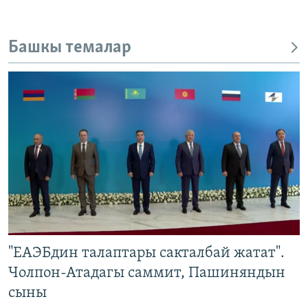
ОНЛАЙН ШЕРИНЕ
ЭЖЕ-СИҢДИЛЕР
АЗАТТЫК+
Башкы темалар
ЫҢГАЙСЫЗ СУРООЛОР
ЭЕ/АРнун бардык сайттары
"ЕАЭБдин талаптары сакталбай жатат".
Чолпон-Атадагы саммит, Пашиняндын
сыны