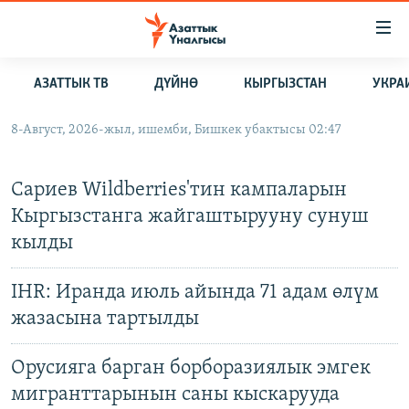
Линктер
Мазмунга
өтүңүз
АЗАТТЫК ТВ
ДҮЙНӨ
КЫРГЫЗСТАН
УКРА
Навигацияга
ЖАҢЫЛЫКТАР
өтүңүз
КЫРГЫЗСТАН
8-Август, 2026-жыл, ишемби, Бишкек убактысы 02:47
Издөөгө
салыңыз
ЖАЗЫЛЫҢЫЗ
ДҮЙНӨ
КЫРГЫЗСТАН
Сариев Wildberries'тин кампаларын
УКРАИНА
САЯСАТ
ДҮЙНӨ
Кыргызстанга жайгаштырууну сунуш
Spotify
АТАЙЫН ИЛИКТӨӨ
ЭКОНОМИКА
БОРБОР АЗИЯ
кылды
ТВ ПРОГРАММАЛАР
МАДАНИЯТ
Жазылыңыз
IHR: Иранда июль айында 71 адам өлүм
ПОДКАСТ
БҮГҮН АЗАТТЫКТА
жазасына тартылды
ӨЗГӨЧӨ ПИКИР
ЭКСПЕРТТЕР ТАЛДАЙТ
БИЗ ЖАНА ДҮЙНӨ
Орусияга барган борборазиялык эмгек
Русский
мигранттарынын саны кыскарууда
ДАНИСТЕ