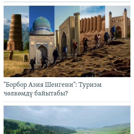
"Борбор Азия Шенгени": Туризм
чөлкөмдү байытабы?