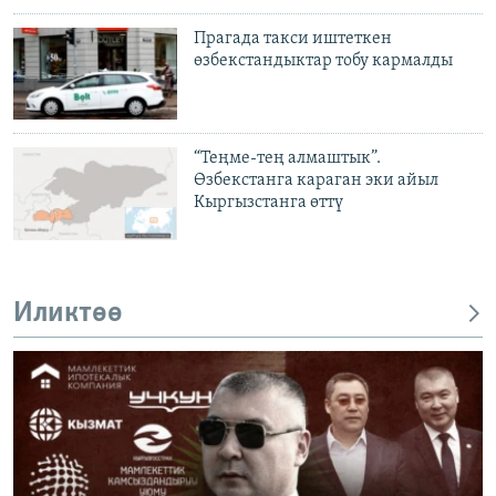
Прагада такси иштеткен
өзбекстандыктар тобу кармалды
“Теңме-тең алмаштык”.
Өзбекстанга караган эки айыл
Кыргызстанга өттү
Иликтөө