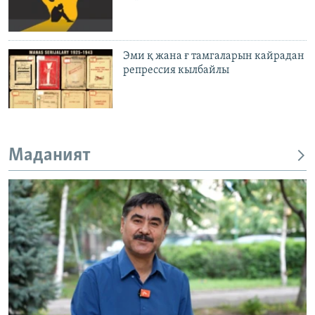
Эми қ жана ғ тамгаларын кайрадан
репрессия кылбайлы
Маданият