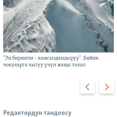
"Эң биринчи – камсыздандыруу". Бийик
чокуларга чыгуу үчүн жаңы талап
Артка
Алдыга
Редактордун тандоосу