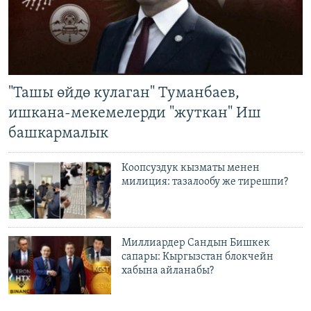
"Ташы өйдө кулаган" Туманбаев,
ишкана-мекемелерди "жуткан" Иш
башкармалык
Коопсуздук кызматы менен
милиция: тазалообу же тирешпи?
Миллиардер Сандын Бишкек
сапары: Кыргызстан блокчейн
хабына айланабы?