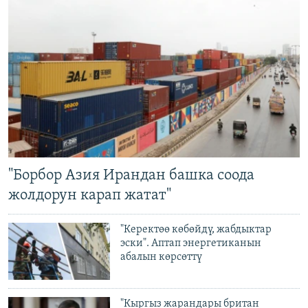
"Борбор Азия Ирандан башка соода
жолдорун карап жатат"
"Керектөө көбөйдү, жабдыктар
эски". Аптап энергетиканын
абалын көрсөттү
"Кыргыз жарандары британ