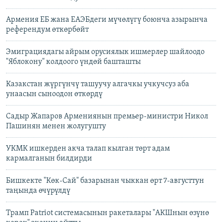
Армения ЕБ жана ЕАЭБдеги мүчөлүгү боюнча азырынча
референдум өткөрбөйт
Эмиграциядагы айрым орусиялык ишмерлер шайлоодо
"Яблокону" колдоого үндөй башташты
Казакстан жүргүнчү ташуучу алгачкы учкучсуз аба
унаасын сыноодон өткөрдү
Садыр Жапаров Армениянын премьер-министри Никол
Пашинян менен жолугушту
УКМК ишкерден акча талап кылган төрт адам
кармалганын билдирди
Бишкекте "Көк-Сай" базарынан чыккан өрт 7-августтун
таңында өчүрүлдү
Трамп Patriot системасынын ракеталары "АКШнын өзүнө