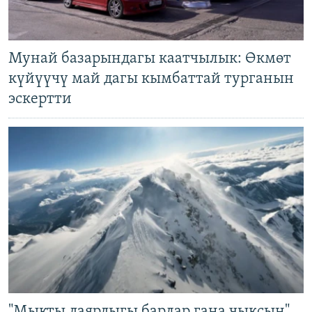
Мунай базарындагы каатчылык: Өкмөт
күйүүчү май дагы кымбаттай турганын
эскертти
"Мыкты даярдыгы барлар гана чыксын".