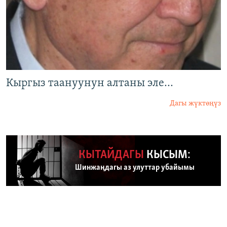
Кыргыз таануунун алтаны эле...
Дагы жүктөңүз
КЫТАЙДАГЫ
КЫСЫМ:
Шинжаңдагы аз улуттар убайымы