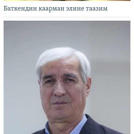
Баткендин каарман элине таазим