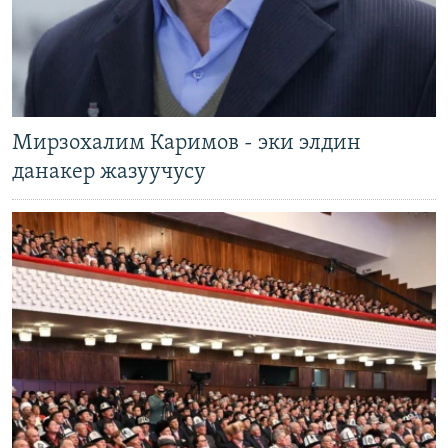
Мирзохалим Каримов - эки элдин
данакер жазуучусу