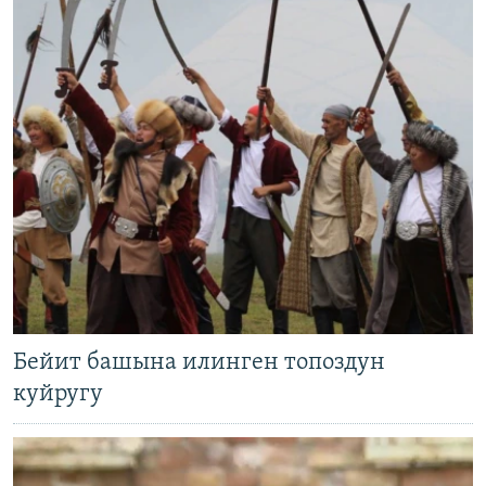
Бейит башына илинген топоздун
куйругу