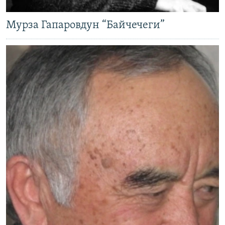
Мурза Гапаровдун “Байчечеги”