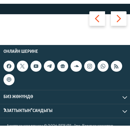
Артка
Алдыга
ОНЛАЙН ШЕРИНЕ
БИЗ ЖӨНҮНДӨ
"АЗАТТЫКТЫН" САНДЫГЫ
Азаттык үналгысы © 2026 RFE/RL, Inc. Бардык укуктар