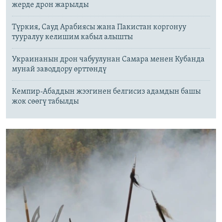
жерде дрон жарылды
Түркия, Сауд Арабиясы жана Пакистан коргонуу
тууралуу келишим кабыл алышты
Украинанын дрон чабуулунан Самара менен Кубанда
мунай заводдору өрттөндү
Кемпир-Абаддын жээгинен белгисиз адамдын башы
жок сөөгү табылды