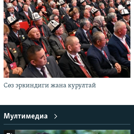
Сөз эркиндиги жана курултай
Мултимедиа