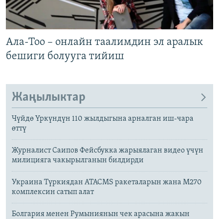
ОНЛАЙН ШЕРИНЕ
ЭЖЕ-СИҢДИЛЕР
АЗАТТЫК+
Ала-Тоо – онлайн таалимдин эл аралык
ЫҢГАЙСЫЗ СУРООЛОР
бешиги болууга тийиш
ЭЕ/АРнун бардык сайттары
Жаңылыктар
Чүйдө Үркүндүн 110 жылдыгына арналган иш-чара
өттү
Журналист Саипов Фейсбукка жарыялаган видео үчүн
милицияга чакырылганын билдирди
Украина Түркиядан ATACMS ракеталарын жана M270
комплексин сатып алат
Болгария менен Румыниянын чек арасына жакын