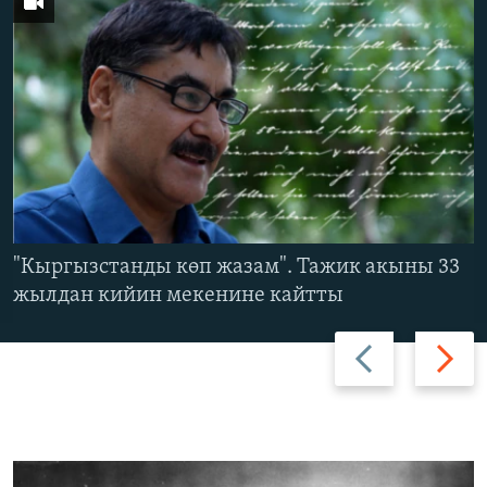
"Кыргызстанды көп жазам". Тажик акыны 33
жылдан кийин мекенине кайтты
Артка
Алдыга