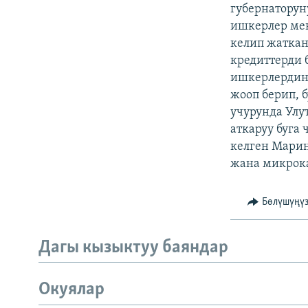
ЭЖЕ-СИҢДИЛЕР
губернаторун
ишкерлер мен
АЗАТТЫК+
келип жаткан
ЫҢГАЙСЫЗ СУРООЛОР
кредиттерди 
ишкерлердин 
жооп берип, 
учурунда Улу
аткаруу буга
келген Марин
жана микрока
Бөлүшүңү
Дагы кызыктуу баяндар
Окуялар