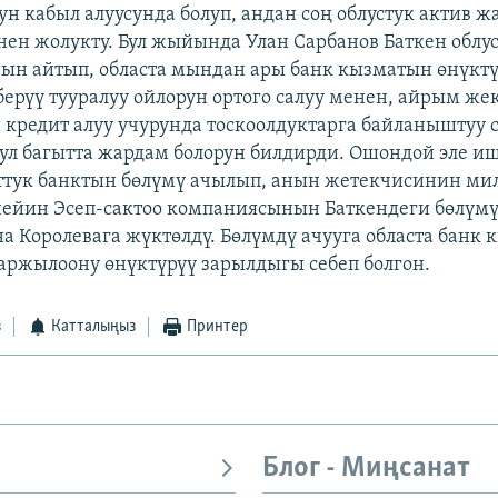
ун кабыл алуусунда болуп, андан соң облустук актив ж
ен жолукту. Бул жыйында Улан Сарбанов Баткен облус
ын айтып, областа мындан ары банк кызматын өнүктү
берүү тууралуу ойлорун ортого салуу менен, айрым же
кредит алуу учурунда тоскоолдуктарга байланыштуу 
бул багытта жардам болорун билдирди. Ошондой эле и
ттук банктын бөлүмү ачылып, анын жетекчисинин ми
 чейин Эсеп-сактоо компаниясынын Баткендеги бөлүм
а Королевага жүктөлдү. Бөлүмдү ачууга областа банк
ржылоону өнүктүрүү зарылдыгы себеп болгон.
з
Катталыңыз
Принтер
Блог - Миңсанат