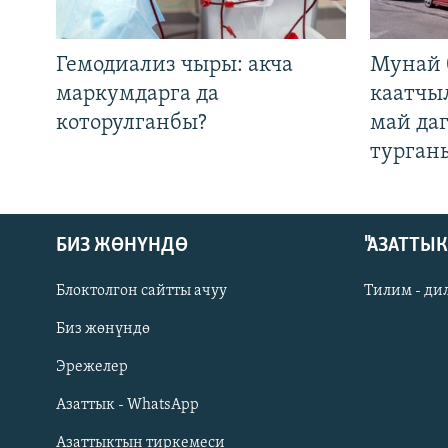
Гемодиализ чыры: акча
Мунай 
маркумдарга да
каатчы
которулганбы?
май да
турган
БИЗ ЖӨНҮНДӨ
"АЗАТТЫ
Блоктолгон сайтты ачуу
Тилим - ди
Биз жөнүндө
Русский
Эрежелер
Азаттык - WhatsApp
ОНЛАЙН ШЕРИНЕ
Азаттыктын тиркемеси