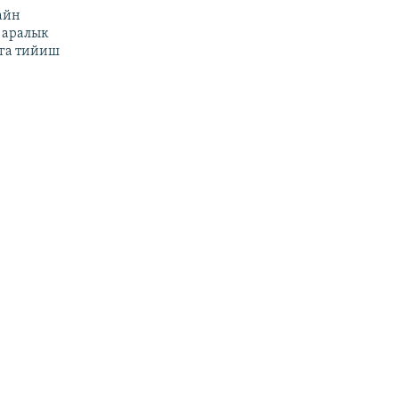
айн
 аралык
га тийиш