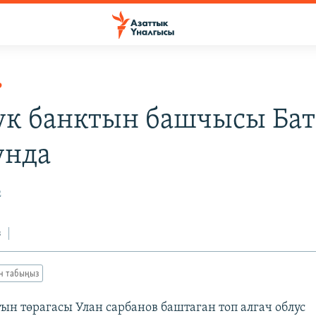
Р
ук банктын башчысы Ба
унда
2
з
ан табыңыз
ын төрагасы Улан сарбанов баштаган топ алгач облус