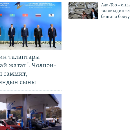
Ала-Тоо – онл
таалимдин эл
бешиги болуу
ин талаптары
ай жатат". Чолпон-
ы саммит,
яндын сыны