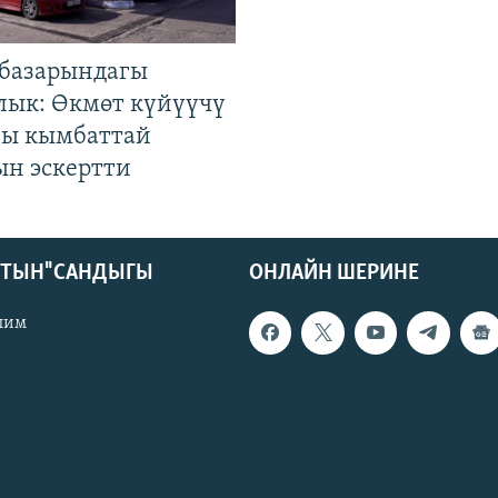
базарындагы
лык: Өкмөт күйүүчү
гы кымбаттай
ын эскертти
КТЫН" САНДЫГЫ
ОНЛАЙН ШЕРИНЕ
лим