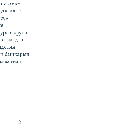
ана жеке
уна алгач
рүү ,
ке
суроолоруна
ш сапардын
лдетин
үн башкарып
 кызматын