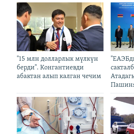
"15 млн долларлык мүлкүн
"ЕАЭБд
берди". Конгантиевди
сакталб
абактан алып калган чечим
Атадаг
Пашин