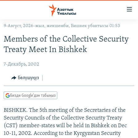
Линктер
Мазмунга
өтүңүз
9-Август, 2026-жыл, жекшемби, Бишкек убактысы 01:53
Навигацияга
ЖАҢЫЛЫКТАР
өтүңүз
Members of the Collective Security
КЫРГЫЗСТАН
Издөөгө
Treaty Meet In Bishkek
салыңыз
ДҮЙНӨ
КЫРГЫЗСТАН
7-Декабрь, 2002
УКРАИНА
САЯСАТ
ДҮЙНӨ
АТАЙЫН ИЛИКТӨӨ
ЭКОНОМИКА
БОРБОР АЗИЯ
Бөлүшүңүз
ТВ ПРОГРАММАЛАР
МАДАНИЯТ
Бизди Google'дан табыңыз
ПОДКАСТ
БҮГҮН АЗАТТЫКТА
BISHKEK. The 5th meeting of the Secretaries of the
ӨЗГӨЧӨ ПИКИР
ЭКСПЕРТТЕР ТАЛДАЙТ
Security Councils of the Collective Security Treaty
БИЗ ЖАНА ДҮЙНӨ
(CST) member-states will be held in Bishkek on Dec
Русский
ДАНИСТЕ
10-11, 2002. According to the Kyrgyzstan Security