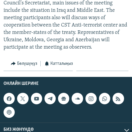
Council's Secretariat, main issues of the meeting
ОНЛАЙН ШЕРИНЕ
ЭЖЕ-СИҢДИЛЕР
include the situation in Iraq and Middle East. The
АЗАТТЫК+
meeting participants also will discuss ways of
cooperation between the CST Anti-terrorist center and
ЫҢГАЙСЫЗ СУРООЛОР
the member-states of the treaty. Representatives of
Ukraine, Moldova, Georgia and Azerbaijan will
ЭЕ/АРнун бардык сайттары
participate at the meeting as observers.
Бөлүшүңүз
Катталыңыз
ОНЛАЙН ШЕРИНЕ
БИЗ ЖӨНҮНДӨ