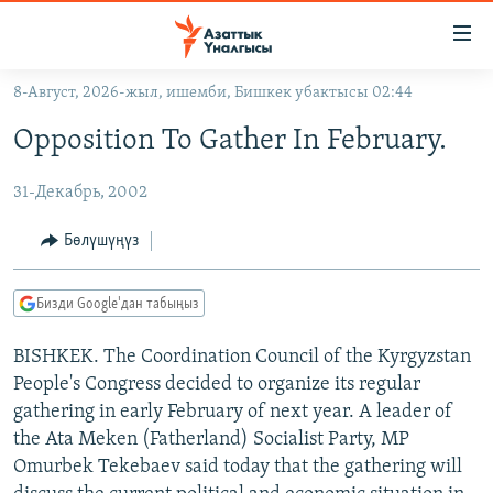
Линктер
Мазмунга
өтүңүз
8-Август, 2026-жыл, ишемби, Бишкек убактысы 02:44
Навигацияга
ЖАҢЫЛЫКТАР
өтүңүз
Opposition To Gather In February.
КЫРГЫЗСТАН
Издөөгө
салыңыз
31-Декабрь, 2002
ДҮЙНӨ
КЫРГЫЗСТАН
УКРАИНА
САЯСАТ
ДҮЙНӨ
Бөлүшүңүз
АТАЙЫН ИЛИКТӨӨ
ЭКОНОМИКА
БОРБОР АЗИЯ
Бизди Google'дан табыңыз
ТВ ПРОГРАММАЛАР
МАДАНИЯТ
ПОДКАСТ
BISHKEK. The Coordination Council of the Kyrgyzstan
БҮГҮН АЗАТТЫКТА
People's Congress decided to organize its regular
ӨЗГӨЧӨ ПИКИР
ЭКСПЕРТТЕР ТАЛДАЙТ
gathering in early February of next year. A leader of
БИЗ ЖАНА ДҮЙНӨ
the Ata Meken (Fatherland) Socialist Party, MP
Русский
Omurbek Tekebaev said today that the gathering will
ДАНИСТЕ