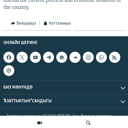
discuss the current political and economic situation in
ОНЛАЙН ШЕРИНЕ
ЭЖЕ-СИҢДИЛЕР
the country.
АЗАТТЫК+
Бөлүшүңүз
Катталыңыз
ЫҢГАЙСЫЗ СУРООЛОР
ОНЛАЙН ШЕРИНЕ
ЭЕ/АРнун бардык сайттары
БИЗ ЖӨНҮНДӨ
"АЗАТТЫКТЫН" САНДЫГЫ
Азаттык үналгысы © 2026 RFE/RL, Inc. Бардык укуктар
корголгон.