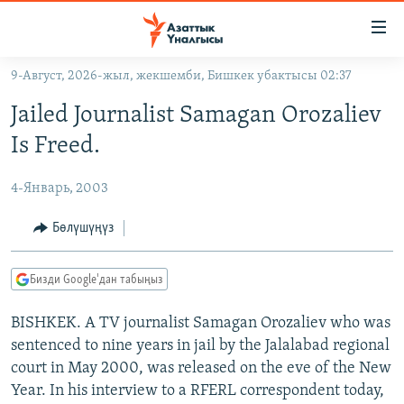
Линктер
Мазмунга
өтүңүз
9-Август, 2026-жыл, жекшемби, Бишкек убактысы 02:37
Навигацияга
ЖАҢЫЛЫКТАР
өтүңүз
Jailed Journalist Samagan Orozaliev
КЫРГЫЗСТАН
Издөөгө
Is Freed.
салыңыз
ДҮЙНӨ
КЫРГЫЗСТАН
4-Январь, 2003
УКРАИНА
САЯСАТ
ДҮЙНӨ
АТАЙЫН ИЛИКТӨӨ
ЭКОНОМИКА
БОРБОР АЗИЯ
Бөлүшүңүз
ТВ ПРОГРАММАЛАР
МАДАНИЯТ
Бизди Google'дан табыңыз
ПОДКАСТ
БҮГҮН АЗАТТЫКТА
BISHKEK. A TV journalist Samagan Orozaliev who was
ӨЗГӨЧӨ ПИКИР
ЭКСПЕРТТЕР ТАЛДАЙТ
sentenced to nine years in jail by the Jalalabad regional
БИЗ ЖАНА ДҮЙНӨ
court in May 2000, was released on the eve of the New
Русский
ДАНИСТЕ
Year. In his interview to a RFERL correspondent today,