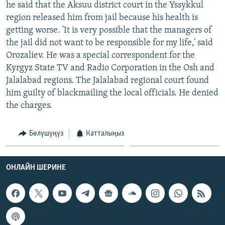
he said that the Aksuu district court in the Yssykkul
ОНЛАЙН ШЕРИНЕ
ЭЖЕ-СИҢДИЛЕР
region released him from jail because his health is
АЗАТТЫК+
getting worse. 'It is very possible that the managers of
the jail did not want to be responsible for my life,' said
ЫҢГАЙСЫЗ СУРООЛОР
Orozaliev. He was a special correspondent for the
Kyrgyz State TV and Radio Corporation in the Osh and
ЭЕ/АРнун бардык сайттары
Jalalabad regions. The Jalalabad regional court found
him guilty of blackmailing the local officials. He denied
the charges.
Бөлүшүңүз
Катталыңыз
ОНЛАЙН ШЕРИНЕ