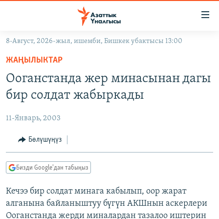
Линктер
Мазмунга
өтүңүз
8-Август, 2026-жыл, ишемби, Бишкек убактысы 13:00
Навигацияга
ЖАҢЫЛЫКТАР
өтүңүз
ЖАҢЫЛЫКТАР
КЫРГЫЗСТАН
Издөөгө
Ооганстанда жер минасынан дагы
салыңыз
ДҮЙНӨ
КЫРГЫЗСТАН
бир солдат жабыркады
УКРАИНА
САЯСАТ
ДҮЙНӨ
11-Январь, 2003
АТАЙЫН ИЛИКТӨӨ
ЭКОНОМИКА
БОРБОР АЗИЯ
ТВ ПРОГРАММАЛАР
Бөлүшүңүз
МАДАНИЯТ
ПОДКАСТ
БҮГҮН АЗАТТЫКТА
Бизди Google'дан табыңыз
ӨЗГӨЧӨ ПИКИР
ЭКСПЕРТТЕР ТАЛДАЙТ
Кечээ бир солдат минага кабылып, оор жарат
БИЗ ЖАНА ДҮЙНӨ
Русский
алганына байланыштуу бүгүн АКШнын аскерлери
ДАНИСТЕ
Ооганстанда жерди миналардан тазалоо иштерин