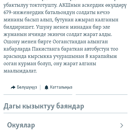
убактылуу токтотушту. АКШнын аскердик өкүлдөрү
ОНЛАЙН ШЕРИНЕ
ЭЖЕ-СИҢДИЛЕР
679-инженердик батальондун солдаты кечээ
АЗАТТЫК+
минаны басып алып, бутунан ажырап калганын
ЫҢГАЙСЫЗ СУРООЛОР
билдиришет. Ушуну менен минадан бир эле
жуманын ичинде экинчи солдат жарат алды.
Ошону менен бирге Ооганстандан алынган
ЭЕ/АРнун бардык сайттары
кабарларда Пакистанга бараткан автобустун тоо
арасында кырсыкка учурашынан 8 карапайым
ооган курман болуп, ону жарат алганы
маалымдалат.
Бөлүшүңүз
Катталыңыз
Дагы кызыктуу баяндар
Окуялар