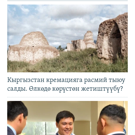
Кыргызстан кремацияга расмий тыюу
салды. Өлкөдө көрүстөн жетиштүүбү?