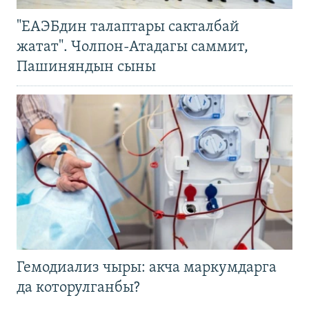
"ЕАЭБдин талаптары сакталбай
жатат". Чолпон-Атадагы саммит,
Пашиняндын сыны
Гемодиализ чыры: акча маркумдарга
да которулганбы?