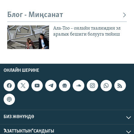
Блог - Миңсанат
Ала-Тоо – онлайн таалимдин эл
аралык бешиги болууга тийиш
ОНЛАЙН ШЕРИНЕ
БИЗ ЖӨНҮНДӨ
"АЗАТТЫКТЫН" САНДЫГЫ