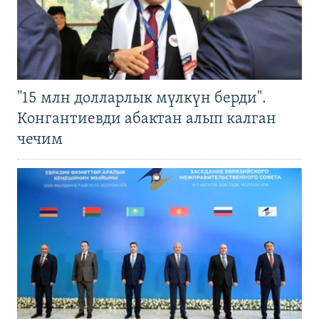
"15 млн долларлык мүлкүн берди".
Конгантиевди абактан алып калган
чечим