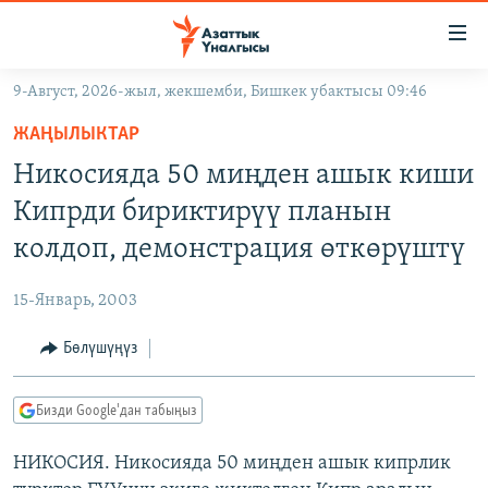
Линктер
Мазмунга
өтүңүз
9-Август, 2026-жыл, жекшемби, Бишкек убактысы 09:46
Навигацияга
ЖАҢЫЛЫКТАР
өтүңүз
ЖАҢЫЛЫКТАР
КЫРГЫЗСТАН
Издөөгө
Никосияда 50 миңден ашык киши
салыңыз
ДҮЙНӨ
КЫРГЫЗСТАН
Кипрди бириктирүү планын
УКРАИНА
САЯСАТ
ДҮЙНӨ
колдоп, демонстрация өткөрүштү
АТАЙЫН ИЛИКТӨӨ
ЭКОНОМИКА
БОРБОР АЗИЯ
15-Январь, 2003
ТВ ПРОГРАММАЛАР
МАДАНИЯТ
Бөлүшүңүз
ПОДКАСТ
БҮГҮН АЗАТТЫКТА
ӨЗГӨЧӨ ПИКИР
ЭКСПЕРТТЕР ТАЛДАЙТ
Бизди Google'дан табыңыз
БИЗ ЖАНА ДҮЙНӨ
Русский
НИКОСИЯ. Никосияда 50 миңден ашык кипрлик
ДАНИСТЕ