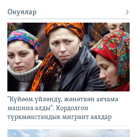
Окуялар
"Күйөөм үйлөндү, жөнөткөн акчама
машина алды". Кордолгон
түркмөнстандык мигрант аялдар