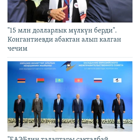
"15 млн долларлык мүлкүн берди".
Конгантиевди абактан алып калган
чечим
"ЕАЭБдин талаптары сакталбай