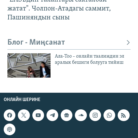
жатат". Чолпон-Атадагы саммит,
Пашиняндын сыны
Блог - Миңсанат
Ала-Тоо – онлайн таалимдин эл
аралык бешиги болууга тийиш
ОНЛАЙН ШЕРИНЕ