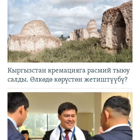
Кыргызстан кремацияга расмий тыюу
салды. Өлкөдө көрүстөн жетиштүүбү?