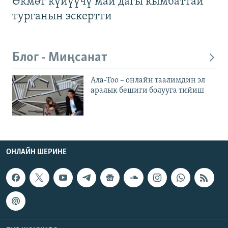
Өкмөт күйүүчү май дагы кымбаттай
турганын эскертти
Блог - Миңсанат
Ала-Тоо – онлайн таалимдин эл
аралык бешиги болууга тийиш
ОНЛАЙН ШЕРИНЕ