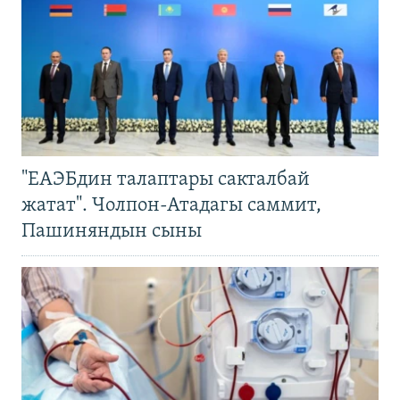
"ЕАЭБдин талаптары сакталбай
жатат". Чолпон-Атадагы саммит,
Пашиняндын сыны