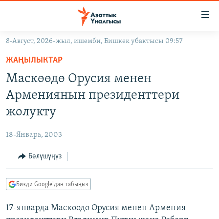
Линктер
Мазмунга
өтүңүз
8-Август, 2026-жыл, ишемби, Бишкек убактысы 09:57
Навигацияга
ЖАҢЫЛЫКТАР
өтүңүз
ЖАҢЫЛЫКТАР
КЫРГЫЗСТАН
Издөөгө
Маскөөдө Орусия менен
салыңыз
ДҮЙНӨ
КЫРГЫЗСТАН
Армениянын президенттери
УКРАИНА
САЯСАТ
ДҮЙНӨ
жолукту
АТАЙЫН ИЛИКТӨӨ
ЭКОНОМИКА
БОРБОР АЗИЯ
18-Январь, 2003
ТВ ПРОГРАММАЛАР
МАДАНИЯТ
Бөлүшүңүз
ПОДКАСТ
БҮГҮН АЗАТТЫКТА
ӨЗГӨЧӨ ПИКИР
ЭКСПЕРТТЕР ТАЛДАЙТ
Бизди Google'дан табыңыз
БИЗ ЖАНА ДҮЙНӨ
Русский
17-январда Маскөөдө Орусия менен Армения
ДАНИСТЕ