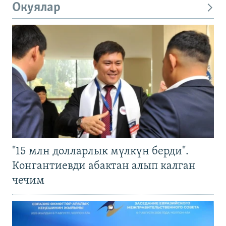
Окуялар
"15 млн долларлык мүлкүн берди".
Конгантиевди абактан алып калган
чечим