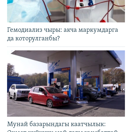
Гемодиализ чыры: акча маркумдарга
да которулганбы?
Мунай базарындагы каатчылык: