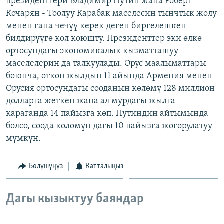
президенттери Владимир Путин жана Роберт
ОНЛАЙН ШЕРИНЕ
ЭЖЕ-СИҢДИЛЕР
Кочарян - Тоолуу Карабак маселесин тынчтык жолу
менен гана чечүү керек деген биргелешкен
АЗАТТЫК+
билдирүүгө кол коюшту. Президенттер эки өлкө
ЫҢГАЙСЫЗ СУРООЛОР
ортосундагы экономикалык кызматташуу
маселелерин да талкуулады. Орус маалыматтары
боюнча, өткөн жылдын 11 айында Армения менен
ЭЕ/АРнун бардык сайттары
Орусия ортосундагы сооданын көлөмү 128 миллион
долларга жеткен жана ал мурдагы жылга
караганда 14 пайызга көп. Путиндин айтымында
болсо, соода көлөмүн дагы 10 пайызга жогорулатуу
мүмкүн.
Бөлүшүңүз
Катталыңыз
Дагы кызыктуу баяндар