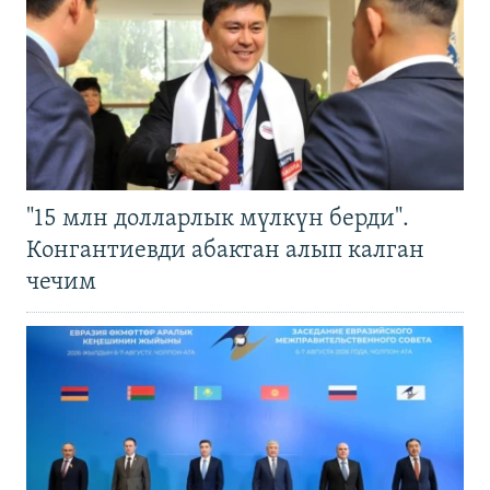
"15 млн долларлык мүлкүн берди".
Конгантиевди абактан алып калган
чечим