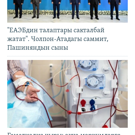
"ЕАЭБдин талаптары сакталбай
жатат". Чолпон-Атадагы саммит,
Пашиняндын сыны