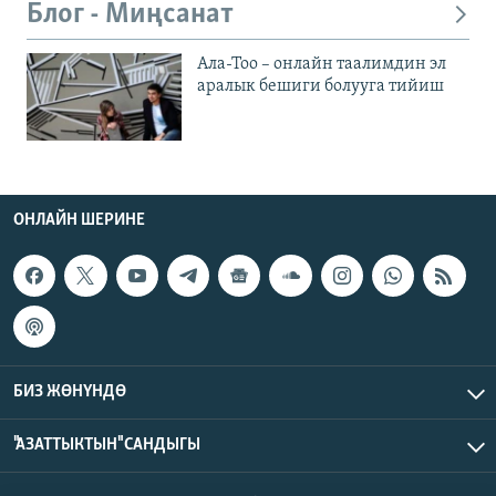
Блог - Миңсанат
Ала-Тоо – онлайн таалимдин эл
аралык бешиги болууга тийиш
ОНЛАЙН ШЕРИНЕ
БИЗ ЖӨНҮНДӨ
"АЗАТТЫКТЫН" САНДЫГЫ