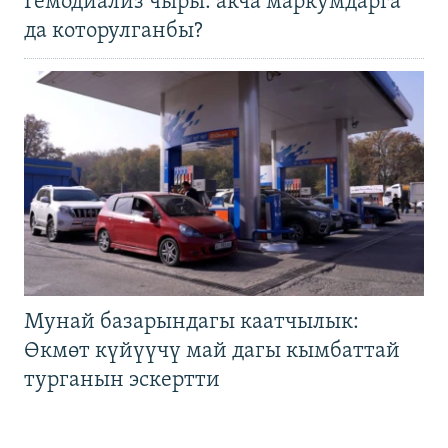
Гемодиализ чыры: акча маркумдарга
да которулганбы?
Мунай базарындагы каатчылык:
Өкмөт күйүүчү май дагы кымбаттай
турганын эскертти