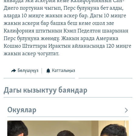
январда эки аскерий кеме Калифорниянын Сан-
ОНЛАЙН ШЕРИНЕ
ЭЖЕ-СИҢДИЛЕР
Диего портунан чыгып, Перс булуңуна бет алды,
аларда 10 миңге жакын аскер бар. Дагы 10 миңге
АЗАТТЫК+
жакын аскери бар башка беш кеме ошол эле
ЫҢГАЙСЫЗ СУРООЛОР
Калифорния штатынын Кэмп Педелтон шаарынан
Перс булуңуна жөнөдү. Жакын арада Америка
Кошмо Штаттары Ирактын айланасында 120 миңге
ЭЕ/АРнун бардык сайттары
жакын аскер чогултат.
Бөлүшүңүз
Катталыңыз
Дагы кызыктуу баяндар
Окуялар