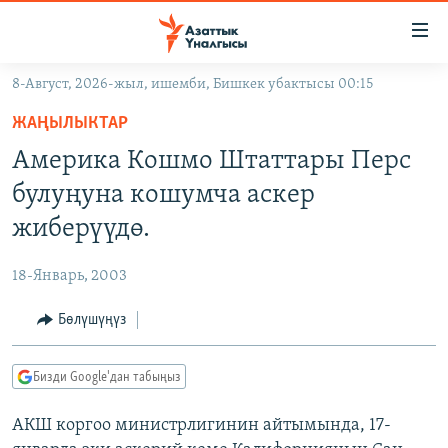
Линктер
Мазмунга
өтүңүз
8-Август, 2026-жыл, ишемби, Бишкек убактысы 00:15
Навигацияга
ЖАҢЫЛЫКТАР
өтүңүз
ЖАҢЫЛЫКТАР
КЫРГЫЗСТАН
Издөөгө
Америка Кошмо Штаттары Перс
салыңыз
ДҮЙНӨ
КЫРГЫЗСТАН
булуңуна кошумча аскер
УКРАИНА
САЯСАТ
ДҮЙНӨ
жиберүүдө.
АТАЙЫН ИЛИКТӨӨ
ЭКОНОМИКА
БОРБОР АЗИЯ
18-Январь, 2003
ТВ ПРОГРАММАЛАР
МАДАНИЯТ
Бөлүшүңүз
ПОДКАСТ
БҮГҮН АЗАТТЫКТА
ӨЗГӨЧӨ ПИКИР
ЭКСПЕРТТЕР ТАЛДАЙТ
Бизди Google'дан табыңыз
БИЗ ЖАНА ДҮЙНӨ
Русский
АКШ коргоо министрлигинин айтымында, 17-
ДАНИСТЕ