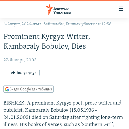
Линктер
Мазмунга
өтүңүз
6-Август, 2026-жыл, бейшемби, Бишкек убактысы 12:58
Навигацияга
ЖАҢЫЛЫКТАР
өтүңүз
Prominent Kyrgyz Writer,
КЫРГЫЗСТАН
Издөөгө
Kambaraly Bobulov, Dies
салыңыз
ДҮЙНӨ
КЫРГЫЗСТАН
27-Январь, 2003
УКРАИНА
САЯСАТ
ДҮЙНӨ
АТАЙЫН ИЛИКТӨӨ
ЭКОНОМИКА
БОРБОР АЗИЯ
Бөлүшүңүз
ТВ ПРОГРАММАЛАР
МАДАНИЯТ
Бизди Google'дан табыңыз
ПОДКАСТ
БҮГҮН АЗАТТЫКТА
BISHKEK. A prominent Kyrgyz poet, prose writer and
ӨЗГӨЧӨ ПИКИР
ЭКСПЕРТТЕР ТАЛДАЙТ
publicist, Kambaraly Bobulov (15.05.1936 –
БИЗ ЖАНА ДҮЙНӨ
24.01.2003) died on Saturday after fighting long-term
Русский
ДАНИСТЕ
illness. His books of verses, such as ‘Southern Girl’,