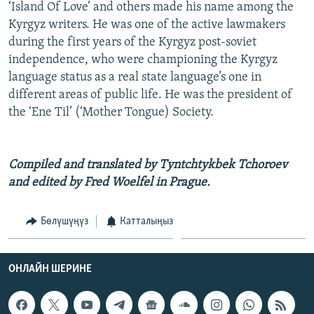
‘Island Of Love’ and others made his name among the
ОНЛАЙН ШЕРИНЕ
ЭЖЕ-СИҢДИЛЕР
Kyrgyz writers. He was one of the active lawmakers
АЗАТТЫК+
during the first years of the Kyrgyz post-soviet
independence, who were championing the Kyrgyz
ЫҢГАЙСЫЗ СУРООЛОР
language status as a real state language’s one in
different areas of public life. He was the president of
ЭЕ/АРнун бардык сайттары
the ‘Ene Til’ (‘Mother Tongue) Society.
Compiled and translated by Tyntchtykbek Tchoroev
and edited by Fred Woelfel in Prague.
Бөлүшүңүз
Катталыңыз
ОНЛАЙН ШЕРИНЕ