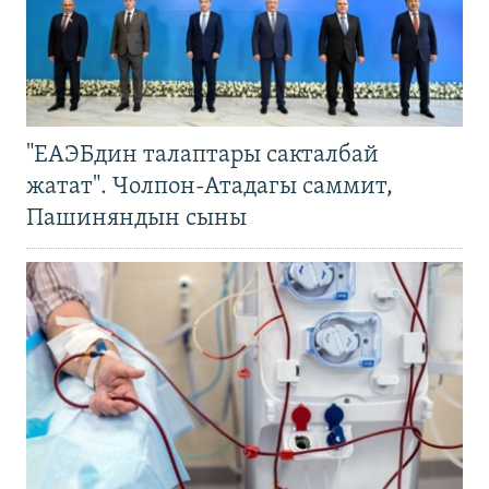
"ЕАЭБдин талаптары сакталбай
жатат". Чолпон-Атадагы саммит,
Пашиняндын сыны