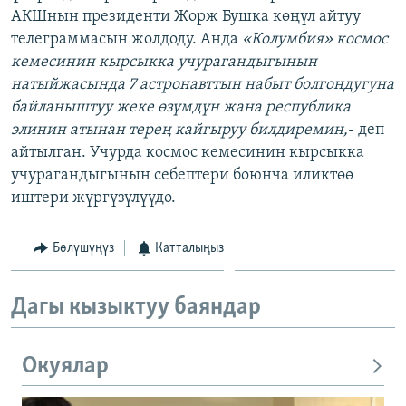
АКШнын президенти Жорж Бушка көңүл айтуу
ОНЛАЙН ШЕРИНЕ
ЭЖЕ-СИҢДИЛЕР
телеграммасын жолдоду. Анда
«Колумбия» космос
АЗАТТЫК+
кемесинин кырсыкка учурагандыгынын
ЫҢГАЙСЫЗ СУРООЛОР
натыйжасында 7 астронавттын набыт болгондугуна
байланыштуу жеке өзүмдүн жана республика
элинин атынан терең кайгыруу билдиремин,
- деп
ЭЕ/АРнун бардык сайттары
айтылган. Учурда космос кемесинин кырсыкка
учурагандыгынын себептери боюнча иликтөө
иштери жүргүзүлүүдө.
Бөлүшүңүз
Катталыңыз
Дагы кызыктуу баяндар
Окуялар