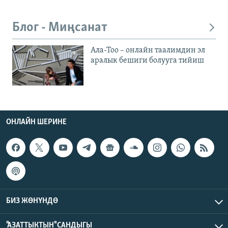
Блог - Миңсанат
Ала-Тоо – онлайн таалимдин эл
аралык бешиги болууга тийиш
ОНЛАЙН ШЕРИНЕ
БИЗ ЖӨНҮНДӨ
"АЗАТТЫКТЫН" САНДЫГЫ