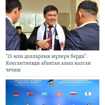
"15 млн долларлык мүлкүн берди".
Конгантиевди абактан алып калган
чечим