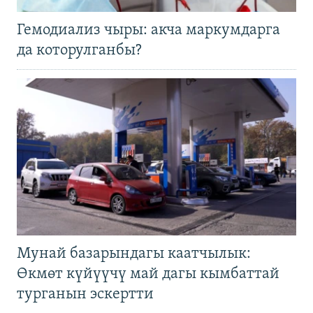
Гемодиализ чыры: акча маркумдарга
да которулганбы?
Мунай базарындагы каатчылык:
Өкмөт күйүүчү май дагы кымбаттай
турганын эскертти