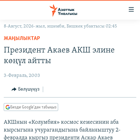
Линктер
Мазмунга
өтүңүз
8-Август, 2026-жыл, ишемби, Бишкек убактысы 02:45
Навигацияга
ЖАҢЫЛЫКТАР
өтүңүз
ЖАҢЫЛЫКТАР
КЫРГЫЗСТАН
Издөөгө
Президент Акаев АКШ элине
салыңыз
ДҮЙНӨ
КЫРГЫЗСТАН
көңүл айтты
УКРАИНА
САЯСАТ
ДҮЙНӨ
3-Февраль, 2003
АТАЙЫН ИЛИКТӨӨ
ЭКОНОМИКА
БОРБОР АЗИЯ
ТВ ПРОГРАММАЛАР
Бөлүшүңүз
МАДАНИЯТ
ПОДКАСТ
БҮГҮН АЗАТТЫКТА
Бизди Google'дан табыңыз
ӨЗГӨЧӨ ПИКИР
ЭКСПЕРТТЕР ТАЛДАЙТ
АКШнын «Колумбия» космос кемесинин аба
БИЗ ЖАНА ДҮЙНӨ
Русский
кырсыгына учурагандыгына байланыштуу 2-
ДАНИСТЕ
февралда кыргыз президенти Аскар Акаев