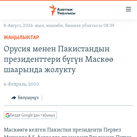
Линктер
Мазмунга
өтүңүз
8-Август, 2026-жыл, ишемби, Бишкек убактысы 08:39
Навигацияга
ЖАҢЫЛЫКТАР
өтүңүз
ЖАҢЫЛЫКТАР
КЫРГЫЗСТАН
Издөөгө
Орусия менен Пакистандын
салыңыз
ДҮЙНӨ
КЫРГЫЗСТАН
президенттери бүгүн Маскөө
УКРАИНА
САЯСАТ
ДҮЙНӨ
шаарында жолукту
АТАЙЫН ИЛИКТӨӨ
ЭКОНОМИКА
БОРБОР АЗИЯ
6-Февраль, 2003
ТВ ПРОГРАММАЛАР
МАДАНИЯТ
Бөлүшүңүз
ПОДКАСТ
БҮГҮН АЗАТТЫКТА
ӨЗГӨЧӨ ПИКИР
ЭКСПЕРТТЕР ТАЛДАЙТ
Бизди Google'дан табыңыз
БИЗ ЖАНА ДҮЙНӨ
Русский
Маскөөгө келген Пакистан президенти Первез
ДАНИСТЕ