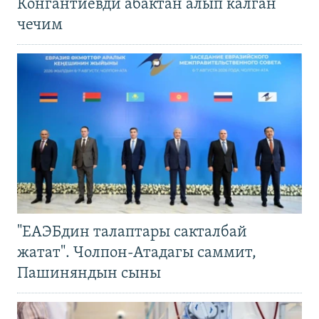
Конгантиевди абактан алып калган
чечим
"ЕАЭБдин талаптары сакталбай
жатат". Чолпон-Атадагы саммит,
Пашиняндын сыны