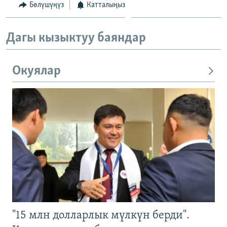
Бөлүшүңүз
Катталыңыз
Дагы кызыктуу баяндар
Окуялар
"15 млн долларлык мүлкүн берди".