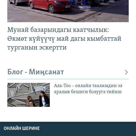
Мунай базарындагы каатчылык:
Өкмөт күйүүчү май дагы кымбаттай
турганын эскертти
Блог - Миңсанат
Ала-Тоо – онлайн таалимдин эл
аралык бешиги болууга тийиш
ОНЛАЙН ШЕРИНЕ