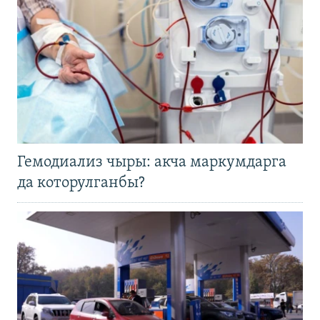
Гемодиализ чыры: акча маркумдарга
да которулганбы?