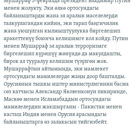
Мушарраф 5-февралда президент Владимир Путин
ОНЛАЙН ШЕРИНЕ
ЭЖЕ-СИҢДИЛЕР
менен жолукту. Эки өлкө ортосундагы
байланыштарды жана эл аралык маселелерди
АЗАТТЫК+
талкуулагандан кийин, эки тарап баңгичилик
ЫҢГАЙСЫЗ СУРООЛОР
жана уюшулган кылмыштуулукка биргелешип
аракеттенүү боюнча келишимге кол койду. Путин
менен Мушарраф эл аралык терроризмге
ЭЕ/АРнун бардык сайттары
биргелешип күрөшүү жөнүндө да макулдашты,
бирок ал тууралуу келишим түзүлгөн жок.
Мушаррафтын айтымында, эки мамлекет
ортосундагы мамилелерде жаңы доор башталды.
Орусиянын тышкы иштер министрлигинин басма
сөз катчысы Александр Яковенконун пикиринде,
Маскөө менен Исламабаддын ортосундагы
мамилелердин жакшырганы - Пакистан менен
касташ Индия менен Орусия арасындагы
байланыштарга өз залакасын тийгизбейт.