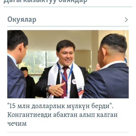
Дагы кызыктуу баяндар
Окуялар
"15 млн долларлык мүлкүн берди".
Конгантиевди абактан алып калган
чечим