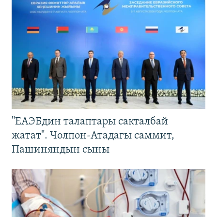
"ЕАЭБдин талаптары сакталбай
жатат". Чолпон-Атадагы саммит,
Пашиняндын сыны