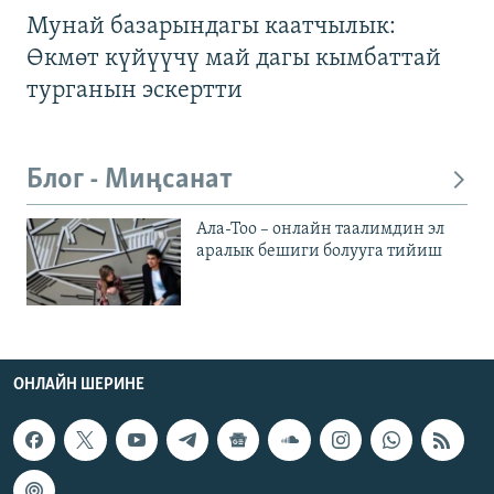
Мунай базарындагы каатчылык:
Өкмөт күйүүчү май дагы кымбаттай
турганын эскертти
Блог - Миңсанат
Ала-Тоо – онлайн таалимдин эл
аралык бешиги болууга тийиш
ОНЛАЙН ШЕРИНЕ