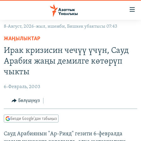
Линктер
Мазмунга
өтүңүз
8-Август, 2026-жыл, ишемби, Бишкек убактысы 07:43
Навигацияга
ЖАҢЫЛЫКТАР
өтүңүз
ЖАҢЫЛЫКТАР
КЫРГЫЗСТАН
Издөөгө
Ирак кризисин чечүү үчүн, Сауд
салыңыз
ДҮЙНӨ
КЫРГЫЗСТАН
Арабия жаңы демилге көтөрүп
УКРАИНА
САЯСАТ
ДҮЙНӨ
чыкты
АТАЙЫН ИЛИКТӨӨ
ЭКОНОМИКА
БОРБОР АЗИЯ
6-Февраль, 2003
ТВ ПРОГРАММАЛАР
МАДАНИЯТ
Бөлүшүңүз
ПОДКАСТ
БҮГҮН АЗАТТЫКТА
ӨЗГӨЧӨ ПИКИР
ЭКСПЕРТТЕР ТАЛДАЙТ
Бизди Google'дан табыңыз
БИЗ ЖАНА ДҮЙНӨ
Русский
Сауд Арабиянын "Ар-Рияд" гезити 6-февралда
ДАНИСТЕ