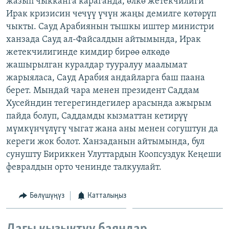
жазып чыкканга караганда, өлкө жетекчилиги
ОНЛАЙН ШЕРИНЕ
ЭЖЕ-СИҢДИЛЕР
Ирак кризисин чечүү үчүн жаңы демилге көтөрүп
чыкты. Сауд Арабиянын тышкы иштер министри
АЗАТТЫК+
ханзада Сауд ал-Файсалдын айтымында, Ирак
ЫҢГАЙСЫЗ СУРООЛОР
жетекчилигинде кимдир бирөө өлкөдө
жашырылган куралдар тууралуу маалымат
жарыяласа, Сауд Арабия андайларга баш паана
ЭЕ/АРнун бардык сайттары
берет. Мындай чара менен президент Саддам
Хусейндин тегерегиндегилер арасында ажырым
пайда болуп, Саддамды кызматтан кетирүү
мүмкүнчүлүгү чыгат жана аны менен согуштун да
кереги жок болот. Ханзаданын айтымында, бул
сунушту Бириккен Улуттардын Коопсуздук Кеңеши
февралдын орто ченинде талкуулайт.
Бөлүшүңүз
Катталыңыз