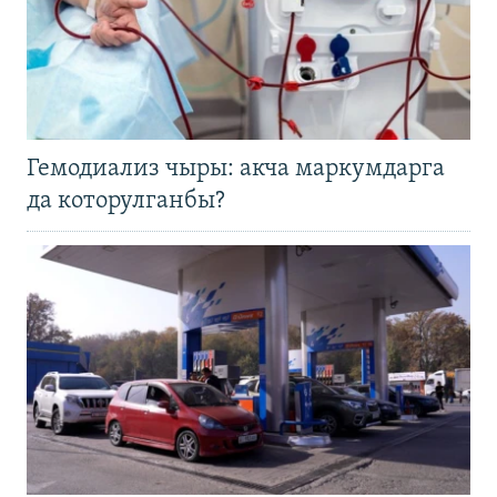
Гемодиализ чыры: акча маркумдарга
да которулганбы?