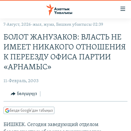
Линктер
Мазмунга
өтүңүз
7-Август, 2026-жыл, жума, Бишкек убактысы 02:39
Навигацияга
ЖАҢЫЛЫКТАР
өтүңүз
БОЛОТ ЖАНУЗАКОВ: ВЛАСТЬ НЕ
КЫРГЫЗСТАН
Издөөгө
ИМЕЕТ НИКАКОГО ОТНОШЕНИЯ
салыңыз
ДҮЙНӨ
КЫРГЫЗСТАН
К ПЕРЕЕЗДУ ОФИСА ПАРТИИ
УКРАИНА
САЯСАТ
ДҮЙНӨ
«АРНАМЫС»
АТАЙЫН ИЛИКТӨӨ
ЭКОНОМИКА
БОРБОР АЗИЯ
11-Февраль, 2003
ТВ ПРОГРАММАЛАР
МАДАНИЯТ
Бөлүшүңүз
ПОДКАСТ
БҮГҮН АЗАТТЫКТА
ӨЗГӨЧӨ ПИКИР
ЭКСПЕРТТЕР ТАЛДАЙТ
Бизди Google'дан табыңыз
БИЗ ЖАНА ДҮЙНӨ
Русский
БИШКЕК. Сегодня заведующий отделом
ДАНИСТЕ