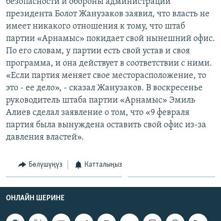
безопасности и обороны администрации
ОНЛАЙН ШЕРИНЕ
ЭЖЕ-СИҢДИЛЕР
президента Болот Жанузаков заявил, что власть не
имеет никакого отношения к тому, что штаб
АЗАТТЫК+
партии «Арнамыс» покидает свой нынешний офис.
ЫҢГАЙСЫЗ СУРООЛОР
По его словам, у партии есть свой устав и своя
программа, и она действует в соответствии с ними.
ЭЕ/АРнун бардык сайттары
«Если партия меняет свое месторасположение, то
это - ее дело», - сказал Жанузаков. В воскресенье
руководитель штаба партии «Арнамыс» Эмиль
Алиев сделал заявление о том, что «9 февраля
партия была вынуждена оставить свой офис из-за
давления властей».
Бөлүшүңүз
Катталыңыз
ОНЛАЙН ШЕРИНЕ