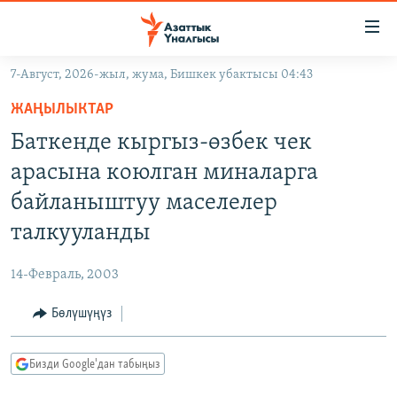
Линктер
Мазмунга
өтүңүз
7-Август, 2026-жыл, жума, Бишкек убактысы 04:43
Навигацияга
ЖАҢЫЛЫКТАР
өтүңүз
ЖАҢЫЛЫКТАР
КЫРГЫЗСТАН
Издөөгө
Баткенде кыргыз-өзбек чек
салыңыз
ДҮЙНӨ
КЫРГЫЗСТАН
арасына коюлган миналарга
УКРАИНА
САЯСАТ
ДҮЙНӨ
байланыштуу маселелер
АТАЙЫН ИЛИКТӨӨ
ЭКОНОМИКА
БОРБОР АЗИЯ
талкууланды
ТВ ПРОГРАММАЛАР
МАДАНИЯТ
14-Февраль, 2003
ПОДКАСТ
БҮГҮН АЗАТТЫКТА
Бөлүшүңүз
ӨЗГӨЧӨ ПИКИР
ЭКСПЕРТТЕР ТАЛДАЙТ
БИЗ ЖАНА ДҮЙНӨ
Русский
Бизди Google'дан табыңыз
ДАНИСТЕ