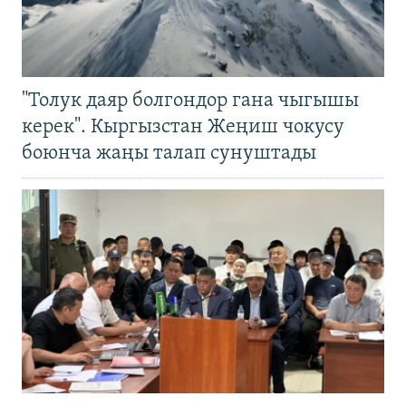
"Толук даяр болгондор гана чыгышы
керек". Кыргызстан Жеңиш чокусу
боюнча жаңы талап сунуштады