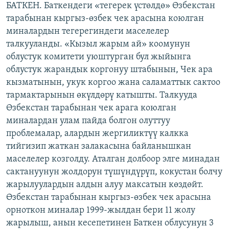
БАТКЕН. Баткендеги «тегерек үстөлдө» Өзбекстан
ОНЛАЙН ШЕРИНЕ
ЭЖЕ-СИҢДИЛЕР
тарабынан кыргыз-өзбек чек арасына коюлган
АЗАТТЫК+
миналардын тегерегиндеги маселелер
талкууланды. «Кызыл жарым ай» коомунун
ЫҢГАЙСЫЗ СУРООЛОР
облустук комитети уюштурган бул жыйынга
облустук жарандык коргонуу штабынын, Чек ара
ЭЕ/АРнун бардык сайттары
кызматынын, укук коргоо жана саламаттык сактоо
тармактарынын өкүлдөрү катышты. Талкууда
Өзбекстан тарабынан чек арага коюлган
миналардан улам пайда болгон олуттуу
проблемалар, алардын жергиликтүү калкка
тийгизип жаткан залакасына байланышкан
маселелер козголду. Аталган долбоор элге минадан
сактануунун жолдорун түшүндүрүп, кокустан болчу
жарылуулардын алдын алуу максатын көздөйт.
Өзбекстан тарабынан кыргыз-өзбек чек арасына
орноткон миналар 1999-жылдан бери 11 жолу
жарылыш, анын кесепетинен Баткен облусунун 3