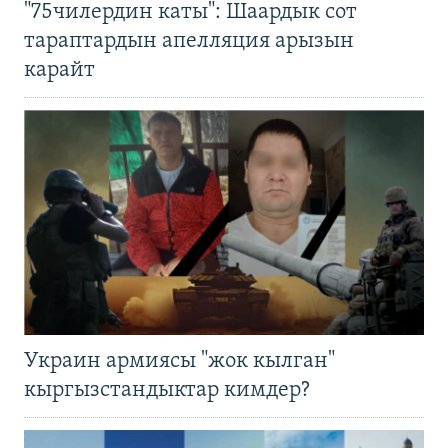
"75чилердин каты": Шаардык сот
тараптардын апелляция арызын
карайт
Украин армиясы "жок кылган"
кыргызстандыктар кимдер?