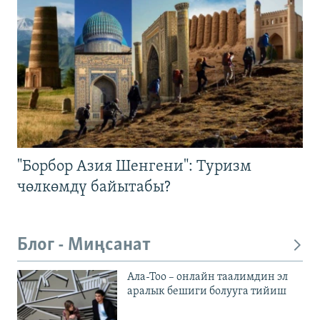
"Борбор Азия Шенгени": Туризм
чөлкөмдү байытабы?
Блог - Миңсанат
Ала-Тоо – онлайн таалимдин эл
аралык бешиги болууга тийиш