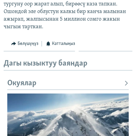
тургуну оор жарат алып, бирөөсү каза тапкан.
Ошондой эле облустун калкы бир канча малынан
ажырап, жалпысынан 5 миллион сомго жакын
чыгым тарткан.
Бөлүшүңүз
Катталыңыз
Дагы кызыктуу баяндар
Окуялар