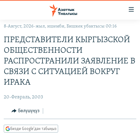
Линктер
Мазмунга
өтүңүз
8-Август, 2026-жыл, ишемби, Бишкек убактысы 00:16
Навигацияга
ЖАҢЫЛЫКТАР
өтүңүз
ПРЕДСТАВИТЕЛИ КЫРГЫЗСКОЙ
КЫРГЫЗСТАН
Издөөгө
ОБЩЕСТВЕННОСТИ
салыңыз
ДҮЙНӨ
КЫРГЫЗСТАН
РАСПРОСТРАНИЛИ ЗАЯВЛЕНИЕ В
УКРАИНА
САЯСАТ
ДҮЙНӨ
СВЯЗИ С СИТУАЦИЕЙ ВОКРУГ
АТАЙЫН ИЛИКТӨӨ
ЭКОНОМИКА
БОРБОР АЗИЯ
ИРАКА
ТВ ПРОГРАММАЛАР
МАДАНИЯТ
20-Февраль, 2003
ПОДКАСТ
БҮГҮН АЗАТТЫКТА
Бөлүшүңүз
ӨЗГӨЧӨ ПИКИР
ЭКСПЕРТТЕР ТАЛДАЙТ
БИЗ ЖАНА ДҮЙНӨ
Русский
Бизди Google'дан табыңыз
ДАНИСТЕ