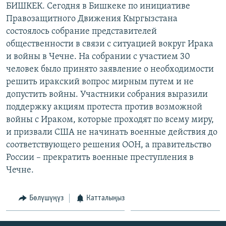
БИШКЕК. Сегодня в Бишкеке по инициативе
ОНЛАЙН ШЕРИНЕ
ЭЖЕ-СИҢДИЛЕР
Правозащитного Движения Кыргызстана
АЗАТТЫК+
состоялось собрание представителей
общественности в связи с ситуацией вокруг Ирака
ЫҢГАЙСЫЗ СУРООЛОР
и войны в Чечне. На собрании с участием 30
человек было принято заявление о необходимости
ЭЕ/АРнун бардык сайттары
решить иракский вопрос мирным путем и не
допустить войны. Участники собрания выразили
поддержку акциям протеста против возможной
войны с Ираком, которые проходят по всему миру,
и призвали США не начинать военные действия до
соответствующего решения ООН, а правительство
России – прекратить военные преступления в
Чечне.
Бөлүшүңүз
Катталыңыз