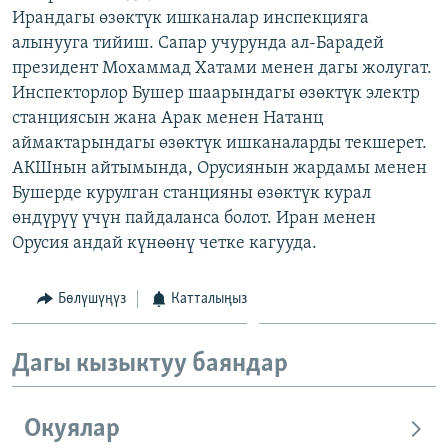
Ирандагы өзөктүк ишканалар инспекцияга
ОНЛАЙН ШЕРИНЕ
ЭЖЕ-СИҢДИЛЕР
алынууга тийиш. Сапар учурунда ал-Барадей
АЗАТТЫК+
президент Мохаммад Хатами менен дагы жолугат.
ЫҢГАЙСЫЗ СУРООЛОР
Инспекторлор Бушер шаарындагы өзөктүк электр
станциясын жана Арак менен Натанц
аймактарындагы өзөктүк ишканаларды текшерет.
ЭЕ/АРнун бардык сайттары
АКШнын айтымында, Орусиянын жардамы менен
Бушерде курулган станцияны өзөктүк курал
өндүрүү үчүн пайдаланса болот. Иран менен
Орусия андай күнөөнү четке кагууда.
Бөлүшүңүз
Катталыңыз
Дагы кызыктуу баяндар
Окуялар