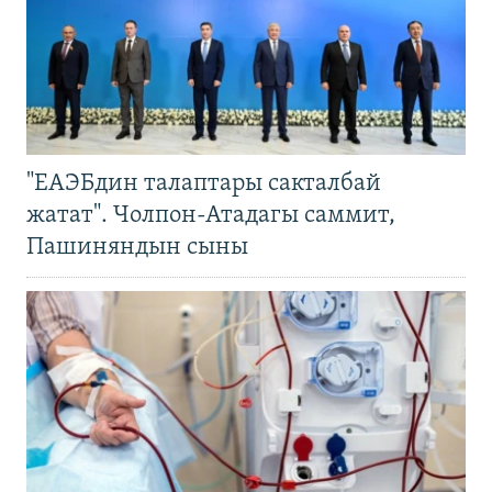
"ЕАЭБдин талаптары сакталбай
жатат". Чолпон-Атадагы саммит,
Пашиняндын сыны