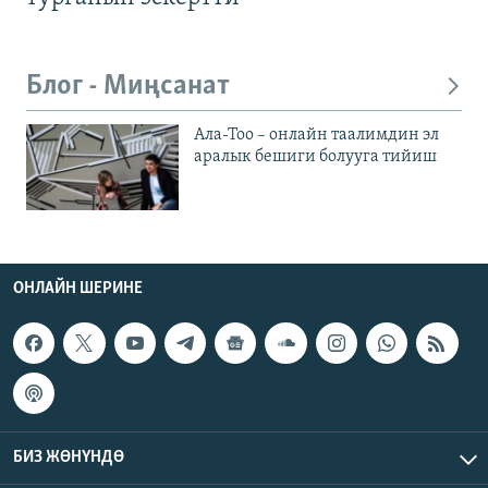
Блог - Миңсанат
Ала-Тоо – онлайн таалимдин эл
аралык бешиги болууга тийиш
ОНЛАЙН ШЕРИНЕ
БИЗ ЖӨНҮНДӨ