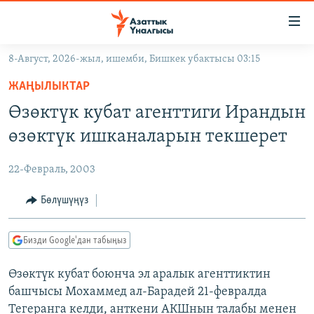
Линктер
Мазмунга
өтүңүз
8-Август, 2026-жыл, ишемби, Бишкек убактысы 03:15
Навигацияга
ЖАҢЫЛЫКТАР
өтүңүз
ЖАҢЫЛЫКТАР
КЫРГЫЗСТАН
Издөөгө
Өзөктүк кубат агенттиги Ирандын
салыңыз
ДҮЙНӨ
КЫРГЫЗСТАН
өзөктүк ишканаларын текшерет
УКРАИНА
САЯСАТ
ДҮЙНӨ
22-Февраль, 2003
АТАЙЫН ИЛИКТӨӨ
ЭКОНОМИКА
БОРБОР АЗИЯ
ТВ ПРОГРАММАЛАР
Бөлүшүңүз
МАДАНИЯТ
ПОДКАСТ
БҮГҮН АЗАТТЫКТА
Бизди Google'дан табыңыз
ӨЗГӨЧӨ ПИКИР
ЭКСПЕРТТЕР ТАЛДАЙТ
Өзөктүк кубат боюнча эл аралык агенттиктин
БИЗ ЖАНА ДҮЙНӨ
Русский
башчысы Мохаммед ал-Барадей 21-февралда
ДАНИСТЕ
Тегеранга келди, анткени АКШнын талабы менен