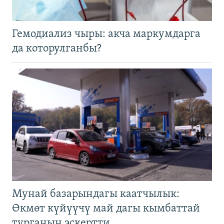
Гемодиализ чыры: акча маркумдарга
да которулганбы?
Мунай базарындагы каатчылык:
Өкмөт күйүүчү май дагы кымбаттай
турганын эскертти