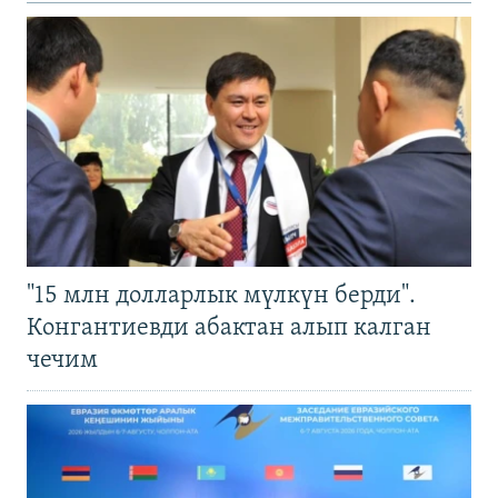
"15 млн долларлык мүлкүн берди".
Конгантиевди абактан алып калган
чечим