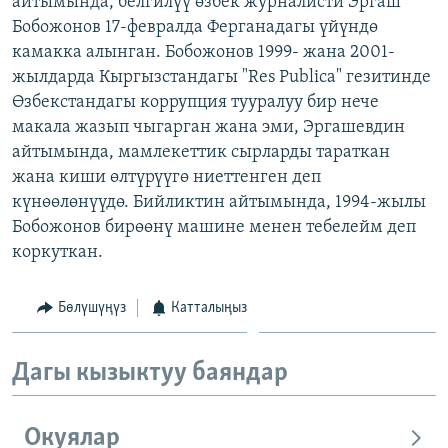
айтымында, белгилүү өзбек журналисти Эргаш
ОНЛАЙН ШЕРИНЕ
ЭЖЕ-СИҢДИЛЕР
Бобожонов 17-февралда Ферганадагы үйүндө
камакка алынган. Бобожонов 1999- жана 2001-
АЗАТТЫК+
жылдарда Кыргызстандагы "Res Publica" гезитинде
ЫҢГАЙСЫЗ СУРООЛОР
Өзбекстандагы коррупция тууралуу бир нече
макала жазып чыгарган жана эми, Эргашевдин
айтымында, мамлекеттик сырларды тараткан
ЭЕ/АРнун бардык сайттары
жана киши өлтүрүүгө ниеттенген деп
күнөөлөнүүдө. Бийликтин айтымында, 1994-жылы
Бобожонов бирөөнү машине менен тебелейм деп
коркуткан.
Бөлүшүңүз
Катталыңыз
Дагы кызыктуу баяндар
Окуялар