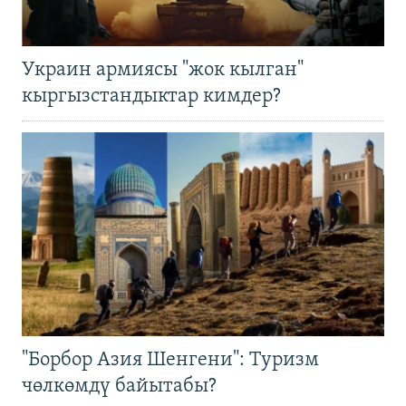
Украин армиясы "жок кылган"
кыргызстандыктар кимдер?
"Борбор Азия Шенгени": Туризм
чөлкөмдү байытабы?