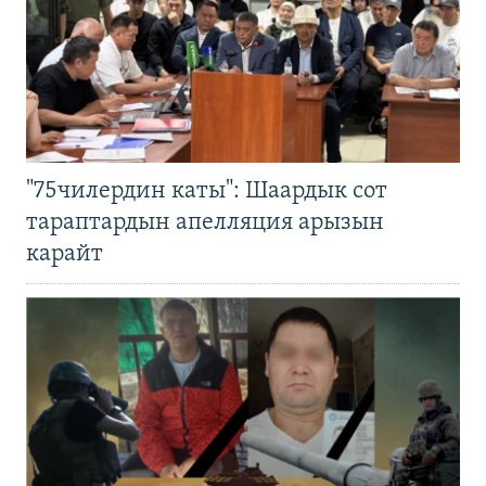
"75чилердин каты": Шаардык сот
тараптардын апелляция арызын
карайт