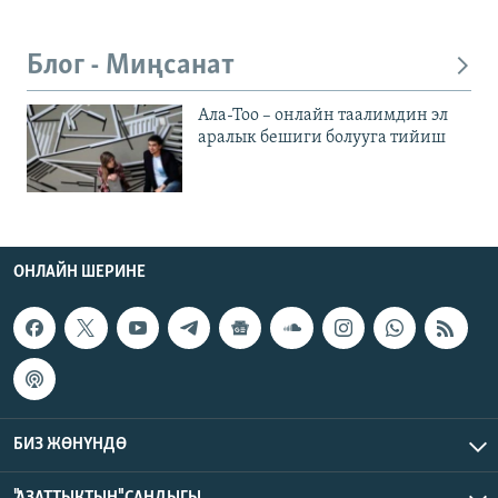
Блог - Миңсанат
Ала-Тоо – онлайн таалимдин эл
аралык бешиги болууга тийиш
ОНЛАЙН ШЕРИНЕ
БИЗ ЖӨНҮНДӨ