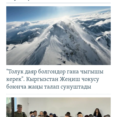
"Толук даяр болгондор гана чыгышы
керек". Кыргызстан Жеңиш чокусу
боюнча жаңы талап сунуштады