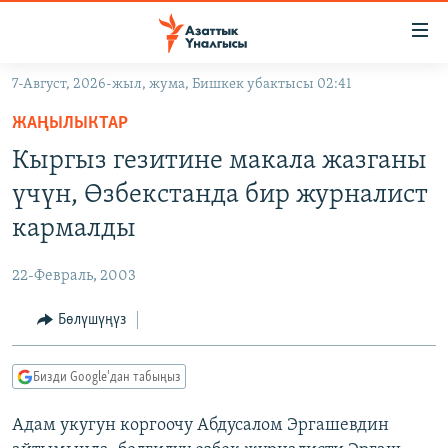
Линктер
Мазмунга
өтүңүз
7-Август, 2026-жыл, жума, Бишкек убактысы 02:41
Навигацияга
ЖАҢЫЛЫКТАР
өтүңүз
ЖАҢЫЛЫКТАР
КЫРГЫЗСТАН
Издөөгө
Кыргыз гезитине макала жазганы
салыңыз
ДҮЙНӨ
КЫРГЫЗСТАН
үчүн, Өзбекстанда бир журналист
УКРАИНА
САЯСАТ
ДҮЙНӨ
кармалды
АТАЙЫН ИЛИКТӨӨ
ЭКОНОМИКА
БОРБОР АЗИЯ
22-Февраль, 2003
ТВ ПРОГРАММАЛАР
МАДАНИЯТ
Бөлүшүңүз
ПОДКАСТ
БҮГҮН АЗАТТЫКТА
ӨЗГӨЧӨ ПИКИР
ЭКСПЕРТТЕР ТАЛДАЙТ
Бизди Google'дан табыңыз
БИЗ ЖАНА ДҮЙНӨ
Русский
Адам укугун коргоочу Абдусалом Эргашевдин
ДАНИСТЕ