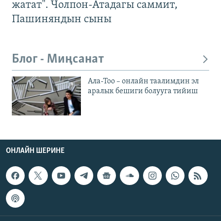
жатат". Чолпон-Атадагы саммит,
Пашиняндын сыны
Блог - Миңсанат
Ала-Тоо – онлайн таалимдин эл
аралык бешиги болууга тийиш
ОНЛАЙН ШЕРИНЕ