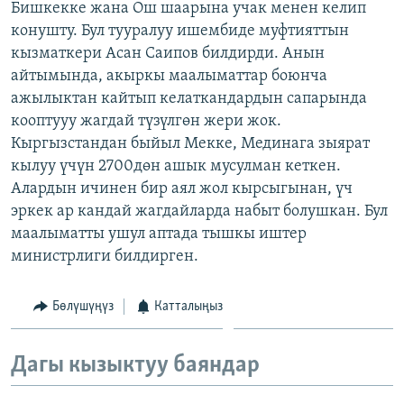
Бишкекке жана Ош шаарына учак менен келип
ОНЛАЙН ШЕРИНЕ
ЭЖЕ-СИҢДИЛЕР
конушту. Бул тууралуу ишембиде муфтияттын
АЗАТТЫК+
кызматкери Асан Саипов билдирди. Анын
айтымында, акыркы маалыматтар боюнча
ЫҢГАЙСЫЗ СУРООЛОР
ажылыктан кайтып келаткандардын сапарында
кооптууу жагдай түзүлгөн жери жок.
ЭЕ/АРнун бардык сайттары
Кыргызстандан быйыл Мекке, Мединага зыярат
кылуу үчүн 2700дөн ашык мусулман кеткен.
Алардын ичинен бир аял жол кырсыгынан, үч
эркек ар кандай жагдайларда набыт болушкан. Бул
маалыматты ушул аптада тышкы иштер
министрлиги билдирген.
Бөлүшүңүз
Катталыңыз
Дагы кызыктуу баяндар