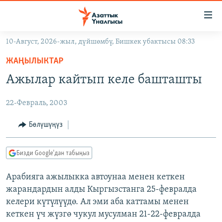
Линктер
Мазмунга
өтүңүз
10-Август, 2026-жыл, дүйшөмбү, Бишкек убактысы 08:33
Навигацияга
ЖАҢЫЛЫКТАР
өтүңүз
ЖАҢЫЛЫКТАР
КЫРГЫЗСТАН
Издөөгө
Ажылар кайтып келе башташты
салыңыз
ДҮЙНӨ
КЫРГЫЗСТАН
22-Февраль, 2003
УКРАИНА
САЯСАТ
ДҮЙНӨ
АТАЙЫН ИЛИКТӨӨ
ЭКОНОМИКА
БОРБОР АЗИЯ
Бөлүшүңүз
ТВ ПРОГРАММАЛАР
МАДАНИЯТ
Бизди Google'дан табыңыз
ПОДКАСТ
БҮГҮН АЗАТТЫКТА
Арабияга ажылыкка автоунаа менен кеткен
ӨЗГӨЧӨ ПИКИР
ЭКСПЕРТТЕР ТАЛДАЙТ
жарандардын алды Кыргызстанга 25-февралда
БИЗ ЖАНА ДҮЙНӨ
келери күтүлүүдө. Ал эми аба каттамы менен
Русский
кеткен үч жүзгө чукул мусулман 21-22-февралда
ДАНИСТЕ