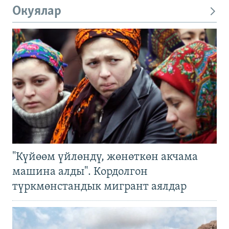
Окуялар
"Күйөөм үйлөндү, жөнөткөн акчама
машина алды". Кордолгон
түркмөнстандык мигрант аялдар