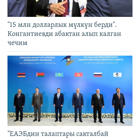
"15 млн долларлык мүлкүн берди".
Конгантиевди абактан алып калган
чечим
"ЕАЭБдин талаптары сакталбай