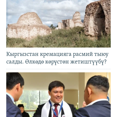
Кыргызстан кремацияга расмий тыюу
салды. Өлкөдө көрүстөн жетиштүүбү?