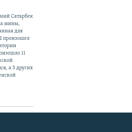
тний Сатарбек
ва мины,
анная для
72 произошел
ритории
роизошло 11
кской
ся, а 3 других
енской