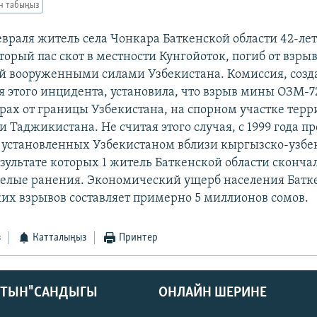
ан табыңыз
евраля житель села Чонкара Баткенской области 42-ле
орый пас скот в местности Кунгойоток, погиб от взры
й вооруженными силами Узбекистана. Комиссия, созд
я этого инцидента, установила, что взрыв мины ОЗМ-
трах от границы Узбекистана, на спорном участке тер
 Таджикистана. Не считая этого случая, с 1999 года п
 установленных Узбекистаном вблизи кыргызско-узбе
зультате которых 1 житель Баткенской области скончал
елые ранения. Экономический ущерб населения Батк
аких взрывов составляет примерно 5 миллионов сомов.
з
Катталыңыз
Принтер
КТЫН" САНДЫГЫ
ОНЛАЙН ШЕРИНЕ