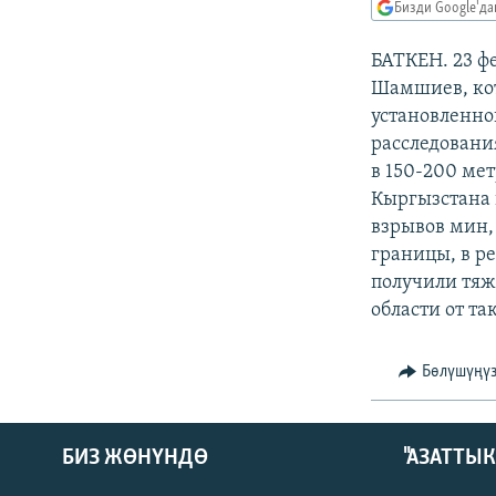
ЭЖЕ-СИҢДИЛЕР
Бизди Google'д
АЗАТТЫК+
БАТКЕН. 23 ф
ЫҢГАЙСЫЗ СУРООЛОР
Шамшиев, кот
установленно
расследовани
в 150-200 ме
Кыргызстана и
взрывов мин,
границы, в ре
получили тяж
области от т
Бөлүшүңү
БИЗ ЖӨНҮНДӨ
"АЗАТТЫ