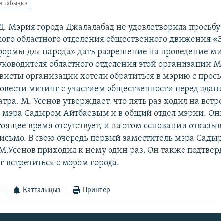
ан табыңыз
Мэрия города Джалалабад не удовлетворила просьбу
ого областного отделения общественного движения «З
еформы для народа» дать разрешение на проведение ми
ководителя областного отделения этой организации 
ивисты организации хотели обратиться в мэрию с прос
овести митинг с участием общественности перед зда
атра. М. Усенов утверждает, что пять раз ходил на вст
 мэра Садыром Айтбаевым и в общий отдел мэрии. Они
тоящее время отсутствует, и на этом основании отказы
письмо. В свою очередь первый заместитель мэра Сады
М.Усенов приходил к нему один раз. Он также подтвер
г встретиться с мэром города.
з
Катталыңыз
Принтер