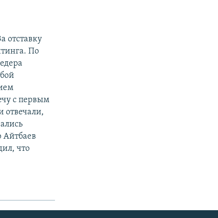
а отставку
тинга. По
Медера
ьбой
нием
речу с первым
 отвечали,
вались
р Айтбаев
дил, что