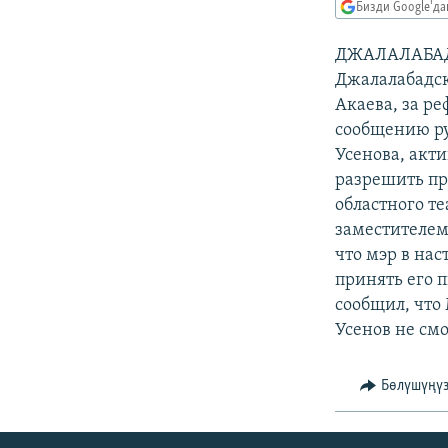
ЭЖЕ-СИҢДИЛЕР
Бизди Google'д
АЗАТТЫК+
ДЖАЛАЛАБАД. 
ЫҢГАЙСЫЗ СУРООЛОР
Джалалабадск
Акаева, за р
сообщению ру
Усенова, акт
разрешить пр
областного те
заместителем
что мэр в нас
принять его 
сообщил, что 
Усенов не смо
Бөлүшүңү