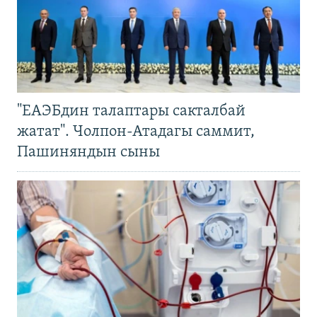
"ЕАЭБдин талаптары сакталбай
жатат". Чолпон-Атадагы саммит,
Пашиняндын сыны