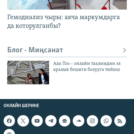
Гемодиализ чыры: акча маркумдарга
да которулганбы?
Блог - Миңсанат
Ала-Тоо – онлайн таалимдин эл
аралык бешиги болууга тийиш
ОНЛАЙН ШЕРИНЕ