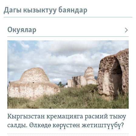
Дагы кызыктуу баяндар
Окуялар
Кыргызстан кремацияга расмий тыюу
салды. Өлкөдө көрүстөн жетиштүүбү?