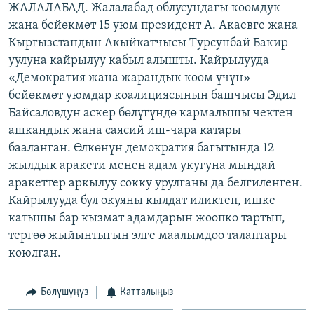
ЖАЛАЛАБАД. Жалалабад облусундагы коомдук
ОНЛАЙН ШЕРИНЕ
ЭЖЕ-СИҢДИЛЕР
жана бейөкмөт 15 уюм президент А. Акаевге жана
АЗАТТЫК+
Кыргызстандын Акыйкатчысы Турсунбай Бакир
уулуна кайрылуу кабыл алышты. Кайрылууда
ЫҢГАЙСЫЗ СУРООЛОР
«Демократия жана жарандык коом үчүн»
бейөкмөт уюмдар коалициясынын башчысы Эдил
ЭЕ/АРнун бардык сайттары
Байсаловдун аскер бөлүгүндө кармалышы чектен
ашкандык жана саясий иш-чара катары
бааланган. Өлкөнүн демократия багытында 12
жылдык аракети менен адам укугуна мындай
аракеттер аркылуу сокку урулганы да белгиленген.
Кайрылууда бул окуяны кылдат иликтеп, ишке
катышы бар кызмат адамдарын жоопко тартып,
тергөө жыйынтыгын элге маалымдоо талаптары
коюлган.
Бөлүшүңүз
Катталыңыз