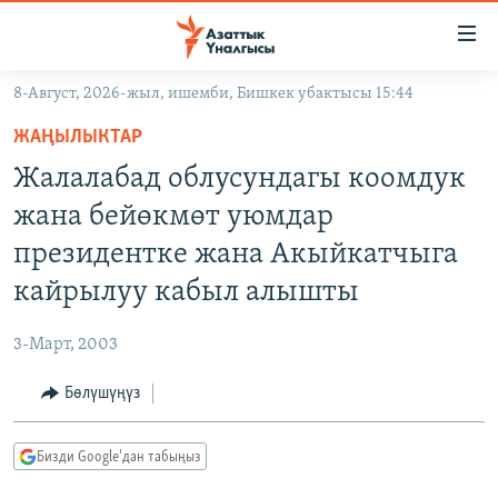
Линктер
Мазмунга
өтүңүз
8-Август, 2026-жыл, ишемби, Бишкек убактысы 15:44
Навигацияга
ЖАҢЫЛЫКТАР
өтүңүз
ЖАҢЫЛЫКТАР
КЫРГЫЗСТАН
Издөөгө
Жалалабад облусундагы коомдук
салыңыз
ДҮЙНӨ
КЫРГЫЗСТАН
жана бейөкмөт уюмдар
УКРАИНА
САЯСАТ
ДҮЙНӨ
президентке жана Акыйкатчыга
АТАЙЫН ИЛИКТӨӨ
ЭКОНОМИКА
БОРБОР АЗИЯ
кайрылуу кабыл алышты
ТВ ПРОГРАММАЛАР
МАДАНИЯТ
3-Март, 2003
ПОДКАСТ
БҮГҮН АЗАТТЫКТА
Бөлүшүңүз
ӨЗГӨЧӨ ПИКИР
ЭКСПЕРТТЕР ТАЛДАЙТ
БИЗ ЖАНА ДҮЙНӨ
Русский
Бизди Google'дан табыңыз
ДАНИСТЕ