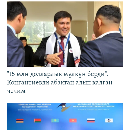
"15 млн долларлык мүлкүн берди".
Конгантиевди абактан алып калган
чечим