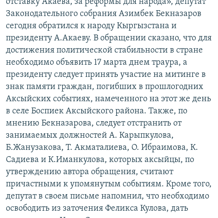
отставку Акаева, за реформы для народа», депутат
ОНЛАЙН ШЕРИНЕ
ЭЖЕ-СИҢДИЛЕР
Законодательного собрания Азимбек Бекназаров
сегодня обратился к народу Кыргызстана и
АЗАТТЫК+
президенту А.Акаеву. В обращении сказано, что для
ЫҢГАЙСЫЗ СУРООЛОР
достижения политической стабильности в стране
необходимо объявить 17 марта днем траура, а
ЭЕ/АРнун бардык сайттары
президенту следует принять участие на митинге в
знак памяти граждан, погибших в прошлогодних
Аксыйских событиях, намеченного на этот же день
в селе Боспиек Аксыйского района. Также, по
мнению Бекназарова, следует отстранить от
занимаемых должностей А. Карыпкулова,
Б.Жанузакова, Т. Акматалиева, О. Ибраимова, К.
Садиева и К.Иманкулова, которых аксыйцы, по
утверждению автора обращения, считают
причастными к упомянутым событиям. Кроме того,
депутат в своем письме напомнил, что необходимо
освободить из заточения Феликса Кулова, дать