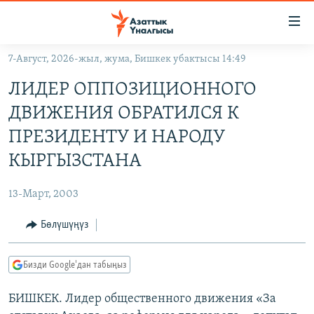
Линктер
Мазмунга
өтүңүз
7-Август, 2026-жыл, жума, Бишкек убактысы 14:49
Навигацияга
ЖАҢЫЛЫКТАР
өтүңүз
ЛИДЕР ОППОЗИЦИОННОГО
КЫРГЫЗСТАН
Издөөгө
ДВИЖЕНИЯ ОБРАТИЛСЯ К
салыңыз
ДҮЙНӨ
КЫРГЫЗСТАН
ПРЕЗИДЕНТУ И НАРОДУ
УКРАИНА
САЯСАТ
ДҮЙНӨ
КЫРГЫЗСТАНА
АТАЙЫН ИЛИКТӨӨ
ЭКОНОМИКА
БОРБОР АЗИЯ
13-Март, 2003
ТВ ПРОГРАММАЛАР
МАДАНИЯТ
Бөлүшүңүз
ПОДКАСТ
БҮГҮН АЗАТТЫКТА
ӨЗГӨЧӨ ПИКИР
ЭКСПЕРТТЕР ТАЛДАЙТ
Бизди Google'дан табыңыз
БИЗ ЖАНА ДҮЙНӨ
Русский
БИШКЕК. Лидер общественного движения «За
ДАНИСТЕ