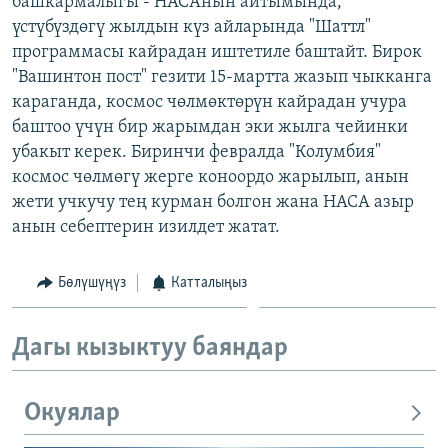
башкармалыгы - НАСАнын айтымында,
ОНЛАЙН ШЕРИНЕ
ЭЖЕ-СИҢДИЛЕР
үстүбүздөгү жылдын күз айларында "Шаттл"
программасы кайрадан иштетиле баштайт. Бирок
АЗАТТЫК+
"Вашинтон пост" гезити 15-мартта жазып чыкканга
ЫҢГАЙСЫЗ СУРООЛОР
караганда, космос чөлмөктөрүн кайрадан учура
баштоо үчүн бир жарымдан эки жылга чейинки
убакыт керек. Биринчи февралда "Колумбия"
ЭЕ/АРнун бардык сайттары
космос чөлмөгү жерге коноордо жарылып, анын
жети учкучу тең курман болгон жана НАСА азыр
анын себептерин изилдет жатат.
Бөлүшүңүз
Катталыңыз
Дагы кызыктуу баяндар
Окуялар