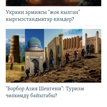
Украин армиясы "жок кылган"
кыргызстандыктар кимдер?
"Борбор Азия Шенгени": Туризм
чөлкөмдү байытабы?