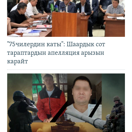
"75чилердин каты": Шаардык сот
тараптардын апелляция арызын
карайт