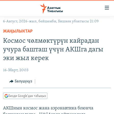
Линктер
Мазмунга
өтүңүз
6-Август, 2026-жыл, бейшемби, Бишкек убактысы 21:09
Навигацияга
ЖАҢЫЛЫКТАР
өтүңүз
ЖАҢЫЛЫКТАР
КЫРГЫЗСТАН
Издөөгө
Космос чөлмөктүрүн кайрадан
салыңыз
ДҮЙНӨ
КЫРГЫЗСТАН
учура башташ үчүн АКШга дагы
УКРАИНА
САЯСАТ
ДҮЙНӨ
эки жыл керек
АТАЙЫН ИЛИКТӨӨ
ЭКОНОМИКА
БОРБОР АЗИЯ
16-Март, 2003
ТВ ПРОГРАММАЛАР
МАДАНИЯТ
Бөлүшүңүз
ПОДКАСТ
БҮГҮН АЗАТТЫКТА
ӨЗГӨЧӨ ПИКИР
ЭКСПЕРТТЕР ТАЛДАЙТ
Бизди Google'дан табыңыз
БИЗ ЖАНА ДҮЙНӨ
Русский
АКШнын космос жана аэронавтика боюнча
ДАНИСТЕ