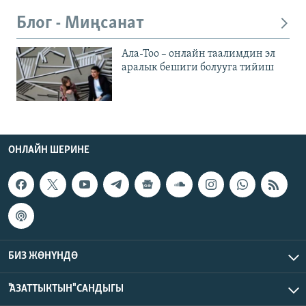
Блог - Миңсанат
Ала-Тоо – онлайн таалимдин эл
аралык бешиги болууга тийиш
ОНЛАЙН ШЕРИНЕ
БИЗ ЖӨНҮНДӨ
"АЗАТТЫКТЫН" САНДЫГЫ