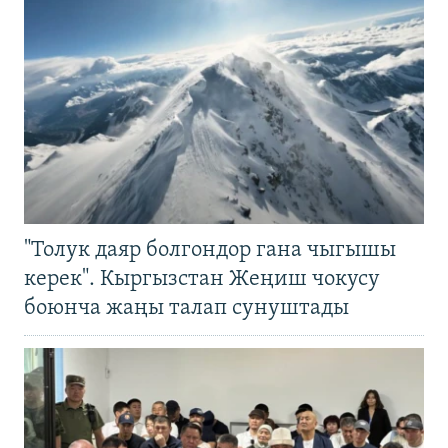
"Толук даяр болгондор гана чыгышы
керек". Кыргызстан Жеңиш чокусу
боюнча жаңы талап сунуштады