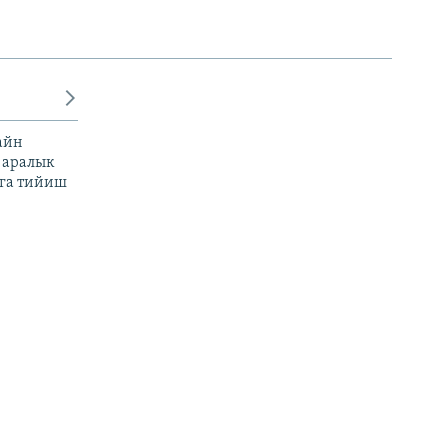
айн
 аралык
га тийиш