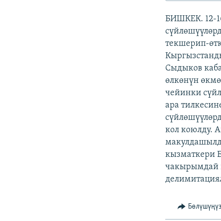
ЭЖЕ-СИҢДИЛЕР
БИШКЕК. 12-1
АЗАТТЫК+
сүйлөшүүлөрд
ЫҢГАЙСЫЗ СУРООЛОР
текшерип-өтк
Кыргызстанд
Сыдыков каба
өлкөнүн өкмө
чейинки сүй
ара тилкесин
сүйлөшүүлөрд
кол коюлду. 
макулдашылды
кызматкери 
чакырымдай 
делимитация
Бөлүшүңү