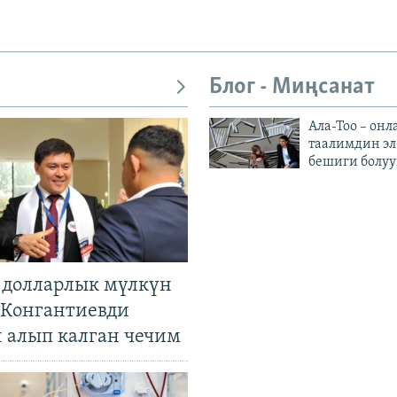
Блог - Миңсанат
Ала-Тоо – онл
таалимдин эл
бешиги болуу
н долларлык мүлкүн
. Конгантиевди
н алып калган чечим