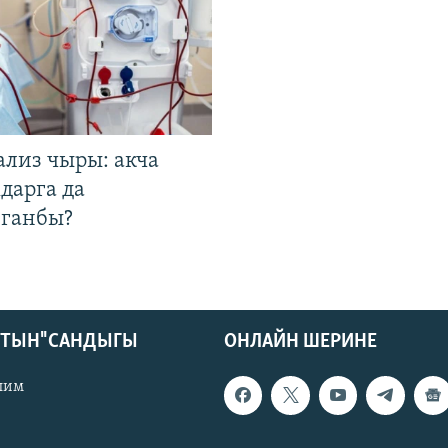
ализ чыры: акча
дарга да
лганбы?
КТЫН" САНДЫГЫ
ОНЛАЙН ШЕРИНЕ
лим