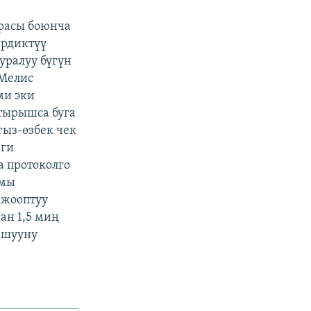
арасы боюнча
ирдиктүү
уралуу бүгүн
 Мелис
ми эки
ктырышса буга
ыз-өзбек чек
еги
а протоколго
ымы
 жооптуу
н 1,5 миң
ашууну