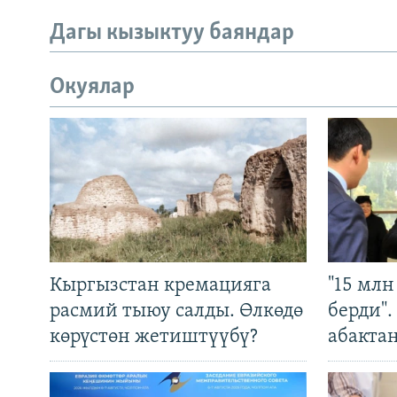
Дагы кызыктуу баяндар
Окуялар
Кыргызстан кремацияга
"15 мл
расмий тыюу салды. Өлкөдө
берди"
көрүстөн жетиштүүбү?
абакта