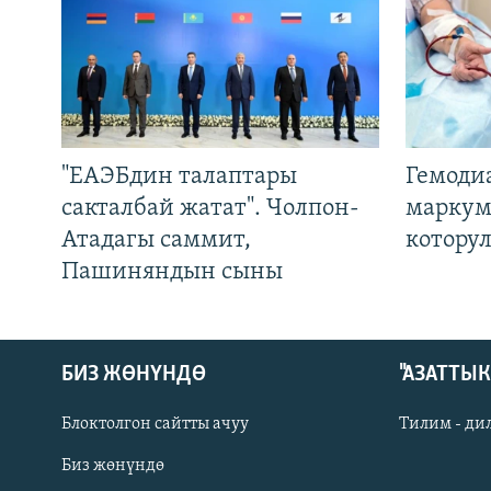
"ЕАЭБдин талаптары
Гемоди
сакталбай жатат". Чолпон-
маркум
Атадагы саммит,
котору
Пашиняндын сыны
БИЗ ЖӨНҮНДӨ
"АЗАТТЫ
Блоктолгон сайтты ачуу
Тилим - ди
Биз жөнүндө