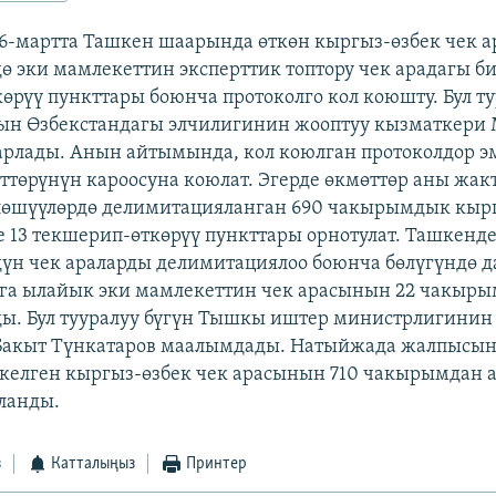
6-мартта Ташкен шаарында өткөн кыргыз-өзбек чек 
ө эки мамлекеттин эксперттик топтору чек арадагы б
өрүү пункттары боюнча протоколго кол коюшту. Бул ту
ын Өзбекстандагы элчилигинин жооптуу кызматкери
рлады. Анын айтымында, кол коюлган протоколдор э
ттөрүнүн кароосуна коюлат. Эгерде өкмөттөр аны жа
лөшүүлөрдө делимитацияланган 690 чакырымдык кырг
е 13 текшерип-өткөрүү пункттары орнотулат. Ташкенд
үн чек араларды делимитациялоо боюнча бөлүгүндө д
Ага ылайык эки мамлекеттин чек арасынын 22 чакыр
. Бул тууралуу бүгүн Тышкы иштер министрлигинин
Бакыт Түнкатаров маалымдады. Натыйжада жалпысына
келген кыргыз-өзбек чек арасынын 710 чакырымдан 
ланды.
з
Катталыңыз
Принтер