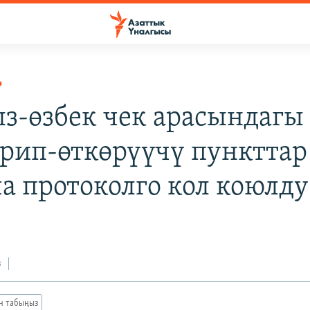
Р
з-өзбек чек арасындагы
рип-өткөрүүчү пункттар
а протоколго кол коюлду
з
ан табыңыз