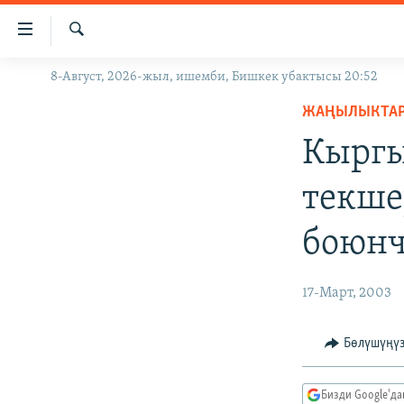
Линктер
Мазмунга
өтүңүз
Издөө
8-Август, 2026-жыл, ишемби, Бишкек убактысы 20:52
ЖАҢЫЛЫКТАР
Навигацияга
өтүңүз
ЖАҢЫЛЫКТА
КЫРГЫЗСТАН
Издөөгө
Кыргы
ДҮЙНӨ
КЫРГЫЗСТАН
салыңыз
УКРАИНА
САЯСАТ
ДҮЙНӨ
текше
АТАЙЫН ИЛИКТӨӨ
ЭКОНОМИКА
БОРБОР АЗИЯ
боюнч
ТВ ПРОГРАММАЛАР
МАДАНИЯТ
ПОДКАСТ
БҮГҮН АЗАТТЫКТА
17-Март, 2003
ӨЗГӨЧӨ ПИКИР
ЭКСПЕРТТЕР ТАЛДАЙТ
БИЗ ЖАНА ДҮЙНӨ
Бөлүшүңү
ДАНИСТЕ
Бизди Google'д