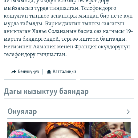
айтымында, уюмдун кээ бир телефондору
ОНЛАЙН ШЕРИНЕ
ЭЖЕ-СИҢДИЛЕР
мыйзамсыз түрдө тыңшалган. Телефондорго
кошулган тыңшоо аспаптары мындан бир нече күн
АЗАТТЫК+
мурда табылды. Биримдиктин тышкы саясатын
ЫҢГАЙСЫЗ СУРООЛОР
аныктаган Хавье Солананын басма сөз катчысы 19-
мартта билдиргендей, тергөө иштери башталды.
Негизинен Алмания менен Франция өкүлдөрүнүн
ЭЕ/АРнун бардык сайттары
телефондору тыңшалган.
Бөлүшүңүз
Катталыңыз
Дагы кызыктуу баяндар
Окуялар