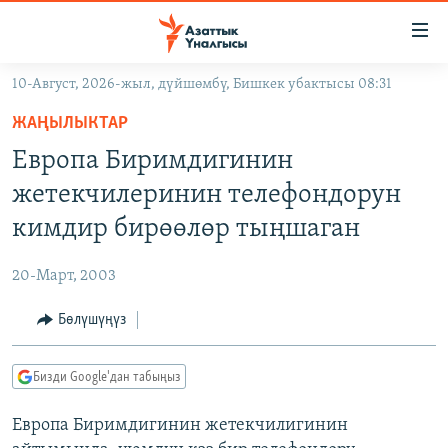
Линктер
Мазмунга
өтүңүз
10-Август, 2026-жыл, дүйшөмбү, Бишкек убактысы 08:31
Навигацияга
ЖАҢЫЛЫКТАР
өтүңүз
ЖАҢЫЛЫКТАР
КЫРГЫЗСТАН
Издөөгө
Европа Биримдигинин
салыңыз
ДҮЙНӨ
КЫРГЫЗСТАН
жетекчилеринин телефондорун
УКРАИНА
САЯСАТ
ДҮЙНӨ
кимдир бирөөлөр тыңшаган
АТАЙЫН ИЛИКТӨӨ
ЭКОНОМИКА
БОРБОР АЗИЯ
20-Март, 2003
ТВ ПРОГРАММАЛАР
МАДАНИЯТ
Бөлүшүңүз
ПОДКАСТ
БҮГҮН АЗАТТЫКТА
ӨЗГӨЧӨ ПИКИР
ЭКСПЕРТТЕР ТАЛДАЙТ
Бизди Google'дан табыңыз
БИЗ ЖАНА ДҮЙНӨ
Русский
Европа Биримдигинин жетекчилигинин
ДАНИСТЕ