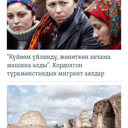
"Күйөөм үйлөндү, жөнөткөн акчама
машина алды". Кордолгон
түркмөнстандык мигрант аялдар