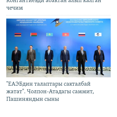
Конгантиевди абактан алып калган
чечим
"ЕАЭБдин талаптары сакталбай
жатат". Чолпон-Атадагы саммит,
Пашиняндын сыны