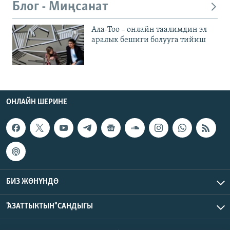
Блог - Миңсанат
Ала-Тоо – онлайн таалимдин эл
аралык бешиги болууга тийиш
ОНЛАЙН ШЕРИНЕ
БИЗ ЖӨНҮНДӨ
"АЗАТТЫКТЫН" САНДЫГЫ