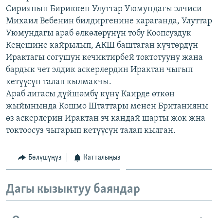
Сириянын Бириккен Улуттар Уюмундагы элчиси
ОНЛАЙН ШЕРИНЕ
ЭЖЕ-СИҢДИЛЕР
Михаил Вебенин билдиргенине караганда, Улуттар
АЗАТТЫК+
Уюмундагы араб өлкөлөрүнүн тобу Коопсуздук
ЫҢГАЙСЫЗ СУРООЛОР
Кеңешине кайрылып, АКШ баштаган күчтөрдүн
Ирактагы согушун кечиктирбей токтотууну жана
бардык чет элдик аскерлердин Ирактан чыгып
ЭЕ/АРнун бардык сайттары
кетүүсүн талап кылмакчы.
Араб лигасы дүйшөмбү күнү Каирде өткөн
жыйынында Кошмо Штаттары менен Британияны
өз аскерлерин Ирактан эч кандай шарты жок жна
токтоосуз чыгарып кетүүсүн талап кылган.
Бөлүшүңүз
Катталыңыз
Дагы кызыктуу баяндар