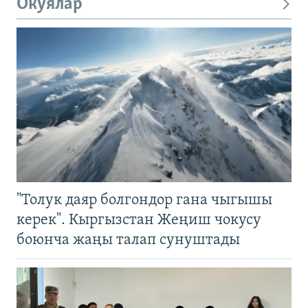
Окуялар
"Толук даяр болгондор гана чыгышы
керек". Кыргызстан Жеңиш чокусу
боюнча жаңы талап сунуштады