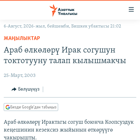
Линктер
Мазмунга
өтүңүз
6-Август, 2026-жыл, бейшемби, Бишкек убактысы 21:02
Навигацияга
ЖАҢЫЛЫКТАР
өтүңүз
ЖАҢЫЛЫКТАР
КЫРГЫЗСТАН
Издөөгө
Араб өлкөлөрү Ирак согушун
салыңыз
ДҮЙНӨ
КЫРГЫЗСТАН
токтотууну талап кылышмакчы
УКРАИНА
САЯСАТ
ДҮЙНӨ
25-Март, 2003
АТАЙЫН ИЛИКТӨӨ
ЭКОНОМИКА
БОРБОР АЗИЯ
ТВ ПРОГРАММАЛАР
Бөлүшүңүз
МАДАНИЯТ
ПОДКАСТ
БҮГҮН АЗАТТЫКТА
Бизди Google'дан табыңыз
ӨЗГӨЧӨ ПИКИР
ЭКСПЕРТТЕР ТАЛДАЙТ
Араб өлкөлөрү Ирактагы согуш боюнча Коопсуздук
БИЗ ЖАНА ДҮЙНӨ
Русский
кеңешинин кезексиз жыйынын өткөрүүгө
ДАНИСТЕ
чакырышты.