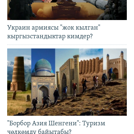
Украин армиясы "жок кылган"
кыргызстандыктар кимдер?
"Борбор Азия Шенгени": Туризм
чөлкөмдү байытабы?