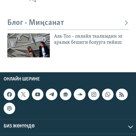
Блог - Миңсанат
Ала-Тоо – онлайн таалимдин эл
аралык бешиги болууга тийиш
ОНЛАЙН ШЕРИНЕ
БИЗ ЖӨНҮНДӨ