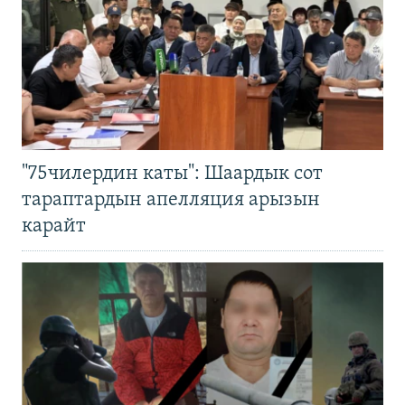
"75чилердин каты": Шаардык сот
тараптардын апелляция арызын
карайт