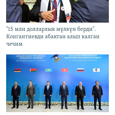
"15 млн долларлык мүлкүн берди".
Конгантиевди абактан алып калган
чечим