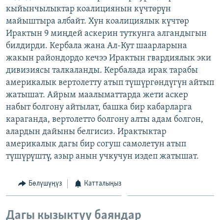
кыйынчылыктар коалициянын күчтөрүн
ОНЛАЙН ШЕРИНЕ
ЭЖЕ-СИҢДИЛЕР
майыштыра албайт. Хун коалициялык күчтөр
АЗАТТЫК+
Ирактын 9 миңдей аскерин туткунга алгандыгын
ЫҢГАЙСЫЗ СУРООЛОР
билдирди. Кербала жана Ал-Кут шаарларына
жакын райондордо кечээ Ирактын гвардиялык эки
дивизиясы талкаланды. Кербалада ирак тарабы
ЭЕ/АРнун бардык сайттары
америкалык вертолетту атып түшүргөндүгүн айтып
жатышат. Айрым маалыматтарда жети аскер
набыт болгону айтылат, башка бир кабарларга
караганда, вертолетто болгону алты адам болгон,
алардын дайыны белгисиз. Ирактыктар
америкалык дагы бир согуш самолетун атып
түшүрүштү, азыр анын учкучун издеп жатышат.
Бөлүшүңүз
Катталыңыз
Дагы кызыктуу баяндар