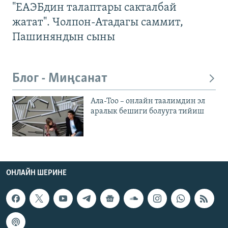
"ЕАЭБдин талаптары сакталбай
жатат". Чолпон-Атадагы саммит,
Пашиняндын сыны
Блог - Миңсанат
Ала-Тоо – онлайн таалимдин эл
аралык бешиги болууга тийиш
ОНЛАЙН ШЕРИНЕ