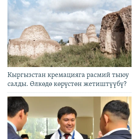
Кыргызстан кремацияга расмий тыюу
салды. Өлкөдө көрүстөн жетиштүүбү?