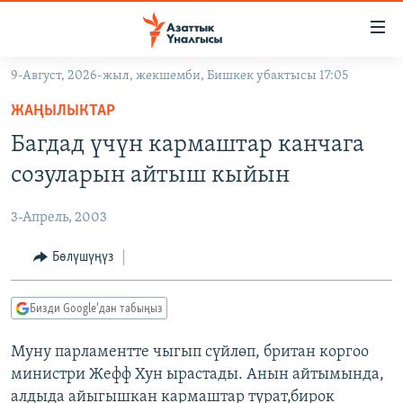
Линктер
Мазмунга
өтүңүз
9-Август, 2026-жыл, жекшемби, Бишкек убактысы 17:05
Навигацияга
ЖАҢЫЛЫКТАР
өтүңүз
ЖАҢЫЛЫКТАР
КЫРГЫЗСТАН
Издөөгө
Багдад үчүн кармаштар канчага
салыңыз
ДҮЙНӨ
КЫРГЫЗСТАН
созуларын айтыш кыйын
УКРАИНА
САЯСАТ
ДҮЙНӨ
3-Апрель, 2003
АТАЙЫН ИЛИКТӨӨ
ЭКОНОМИКА
БОРБОР АЗИЯ
ТВ ПРОГРАММАЛАР
Бөлүшүңүз
МАДАНИЯТ
ПОДКАСТ
БҮГҮН АЗАТТЫКТА
Бизди Google'дан табыңыз
ӨЗГӨЧӨ ПИКИР
ЭКСПЕРТТЕР ТАЛДАЙТ
Муну парламентте чыгып сүйлөп, британ коргоо
БИЗ ЖАНА ДҮЙНӨ
Русский
министри Жефф Хун ырастады. Анын айтымында,
ДАНИСТЕ
алдыда айыгышкан кармаштар турат,бирок