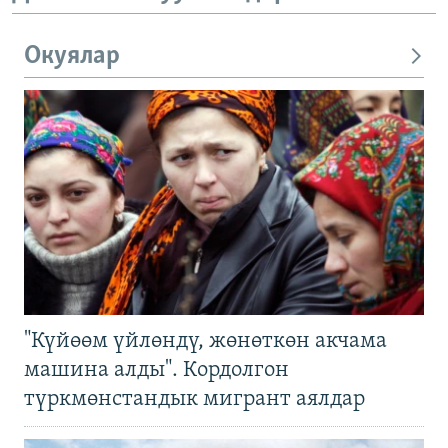
Окуялар
"Күйөөм үйлөндү, жөнөткөн акчама
машина алды". Кордолгон
түркмөнстандык мигрант аялдар