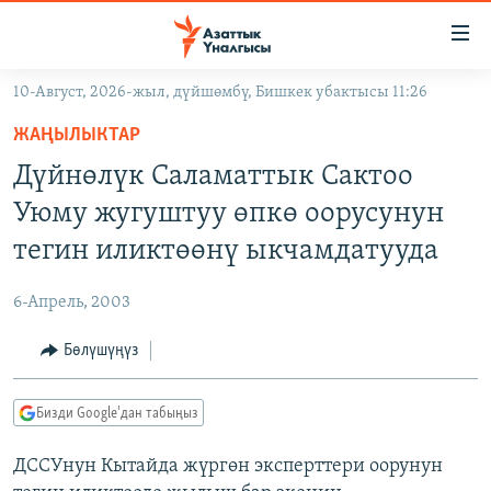
Линктер
Мазмунга
өтүңүз
10-Август, 2026-жыл, дүйшөмбү, Бишкек убактысы 11:26
Навигацияга
ЖАҢЫЛЫКТАР
өтүңүз
ЖАҢЫЛЫКТАР
КЫРГЫЗСТАН
Издөөгө
Дүйнөлүк Саламаттык Сактоо
салыңыз
ДҮЙНӨ
КЫРГЫЗСТАН
Уюму жугуштуу өпкө оорусунун
УКРАИНА
САЯСАТ
ДҮЙНӨ
тегин иликтөөнү ыкчамдатууда
АТАЙЫН ИЛИКТӨӨ
ЭКОНОМИКА
БОРБОР АЗИЯ
6-Апрель, 2003
ТВ ПРОГРАММАЛАР
МАДАНИЯТ
Бөлүшүңүз
ПОДКАСТ
БҮГҮН АЗАТТЫКТА
ӨЗГӨЧӨ ПИКИР
ЭКСПЕРТТЕР ТАЛДАЙТ
Бизди Google'дан табыңыз
БИЗ ЖАНА ДҮЙНӨ
Русский
ДССУнун Кытайда жүргөн эксперттери оорунун
ДАНИСТЕ