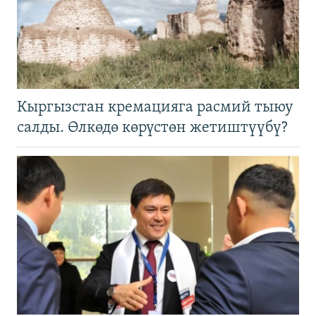
Кыргызстан кремацияга расмий тыюу
салды. Өлкөдө көрүстөн жетиштүүбү?