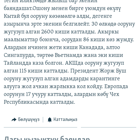
тегин иликтөөдө жылыш бар экенин
ОНЛАЙН ШЕРИНЕ
ЭЖЕ-СИҢДИЛЕР
баяндашат.Ошону менен бирге уюмдун өкүлү
Кытай бул ооруну көзөмөлгө алды, дегенге
АЗАТТЫК+
азырынча эрте экенин белгилейт. 30 өлкөдө ооруну
ЫҢГАЙСЫЗ СУРООЛОР
жугузуп алган 2600 киши катталды. Акыркы
маалыматтар боюнча, оорудан 86 киши көз жумду.
Алардын ичинен жети киши Канадада, алтоо
ЭЕ/АРнун бардык сайттары
Сингапурда, төртөө Вьетнамда жана эки киши
Тайландда каза болгон. АКШда ооруну жугузуп
алган 115 киши катталды. Президент Жорж Буш
ооруну жугузуп алган адамдарды карантинге
алууга жол ачкан жарлыкка кол койду. Европада
оорунун 17 учуру катталды, алардын көбү Чех
Республикасында катталды.
Бөлүшүңүз
Катталыңыз