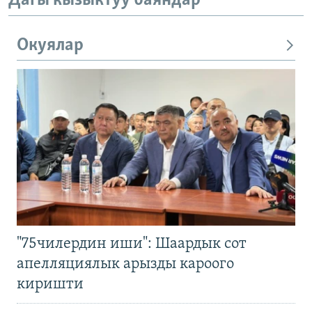
Дагы кызыктуу баяндар
Окуялар
"75чилердин иши": Шаардык сот
апелляциялык арызды кароого
киришти