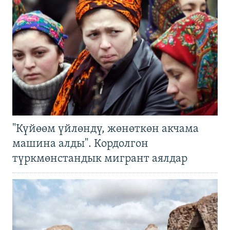
"Күйөөм үйлөндү, жөнөткөн акчама
машина алды". Кордолгон
түркмөнстандык мигрант аялдар