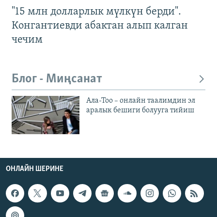
"15 млн долларлык мүлкүн берди".
Конгантиевди абактан алып калган
чечим
Блог - Миңсанат
Ала-Тоо – онлайн таалимдин эл
аралык бешиги болууга тийиш
ОНЛАЙН ШЕРИНЕ