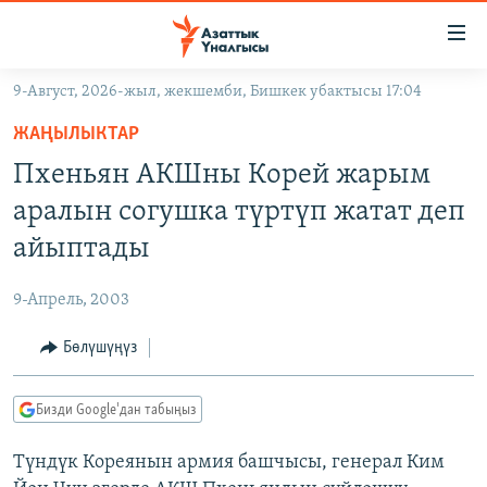
Линктер
Мазмунга
өтүңүз
9-Август, 2026-жыл, жекшемби, Бишкек убактысы 17:04
Навигацияга
ЖАҢЫЛЫКТАР
өтүңүз
ЖАҢЫЛЫКТАР
КЫРГЫЗСТАН
Издөөгө
Пхеньян АКШны Корей жарым
салыңыз
ДҮЙНӨ
КЫРГЫЗСТАН
аралын согушка түртүп жатат деп
УКРАИНА
САЯСАТ
ДҮЙНӨ
айыптады
АТАЙЫН ИЛИКТӨӨ
ЭКОНОМИКА
БОРБОР АЗИЯ
9-Апрель, 2003
ТВ ПРОГРАММАЛАР
МАДАНИЯТ
Бөлүшүңүз
ПОДКАСТ
БҮГҮН АЗАТТЫКТА
ӨЗГӨЧӨ ПИКИР
ЭКСПЕРТТЕР ТАЛДАЙТ
Бизди Google'дан табыңыз
БИЗ ЖАНА ДҮЙНӨ
Русский
Түндүк Кореянын армия башчысы, генерал Ким
ДАНИСТЕ