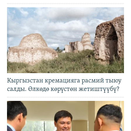
Кыргызстан кремацияга расмий тыюу
салды. Өлкөдө көрүстөн жетиштүүбү?