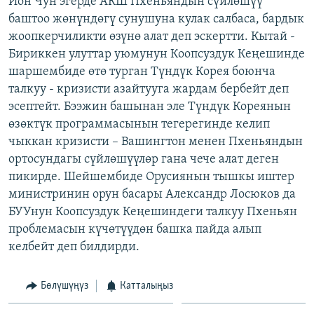
Йон Чун эгерде АКШ Пхеньяндын сүйлөшүү
ОНЛАЙН ШЕРИНЕ
ЭЖЕ-СИҢДИЛЕР
баштоо жөнүндөгү сунушуна кулак салбаса, бардык
жоопкерчиликти өзүнө алат деп эскертти. Кытай -
АЗАТТЫК+
Бириккен улуттар уюмунун Коопсуздук Кеңешинде
ЫҢГАЙСЫЗ СУРООЛОР
шаршембиде өтө турган Түндүк Корея боюнча
талкуу - кризисти азайтууга жардам бербейт деп
эсептейт. Бээжин башынан эле Түндүк Кореянын
ЭЕ/АРнун бардык сайттары
өзөктүк программасынын тегерегинде келип
чыккан кризисти – Вашингтон менен Пхеньяндын
ортосундагы сүйлөшүүлөр гана чече алат деген
пикирде. Шейшембиде Орусиянын тышкы иштер
министринин орун басары Александр Лосюков да
БУУнун Коопсуздук Кеңешиндеги талкуу Пхеньян
проблемасын күчөтүүдөн башка пайда алып
келбейт деп билдирди.
Бөлүшүңүз
Катталыңыз