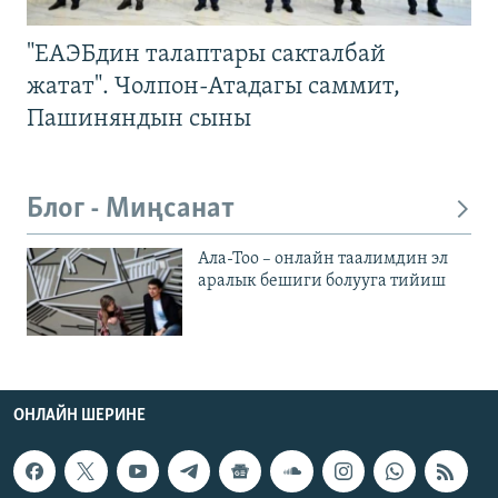
"ЕАЭБдин талаптары сакталбай
жатат". Чолпон-Атадагы саммит,
Пашиняндын сыны
Блог - Миңсанат
Ала-Тоо – онлайн таалимдин эл
аралык бешиги болууга тийиш
ОНЛАЙН ШЕРИНЕ