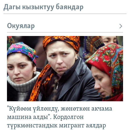
Дагы кызыктуу баяндар
Окуялар
"Күйөөм үйлөндү, жөнөткөн акчама
машина алды". Кордолгон
түркмөнстандык мигрант аялдар