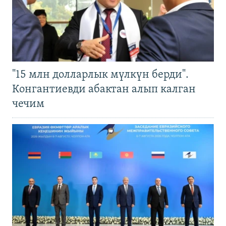
"15 млн долларлык мүлкүн берди".
Конгантиевди абактан алып калган
чечим