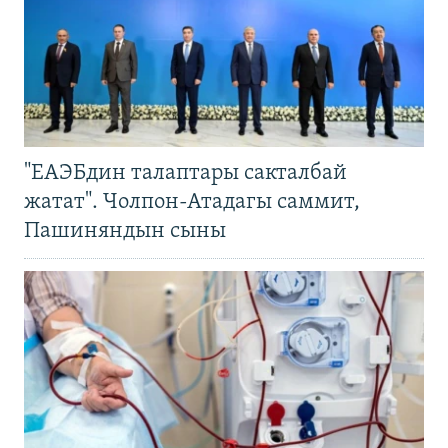
"ЕАЭБдин талаптары сакталбай
жатат". Чолпон-Атадагы саммит,
Пашиняндын сыны