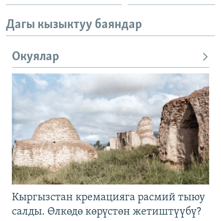
Дагы кызыктуу баяндар
Окуялар
Кыргызстан кремацияга расмий тыюу
салды. Өлкөдө көрүстөн жетиштүүбү?