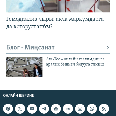
Гемодиализ чыры: акча маркумдарга
да которулганбы?
Блог - Миңсанат
Ала-Тоо – онлайн таалимдин эл
аралык бешиги болууга тийиш
ОНЛАЙН ШЕРИНЕ