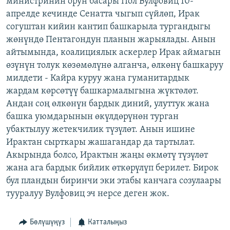
министринин орун басары Пол Вулфовиц 10-
ОНЛАЙН ШЕРИНЕ
ЭЖЕ-СИҢДИЛЕР
апрелде кечинде Сенатта чыгып сүйлөп, Ирак
согуштан кийин кантип башкарыла тургандыгы
АЗАТТЫК+
жөнүндө Пентагондун планын жарыялады. Анын
ЫҢГАЙСЫЗ СУРООЛОР
айтымында, коалициялык аскерлер Ирак аймагын
өзүнүн толук көзөмөлүнө алганча, өлкөнү башкаруу
милдети - Кайра куруу жана гуманитардык
ЭЕ/АРнун бардык сайттары
жардам көрсөтүү башкармалыгына жүктөлөт.
Андан соң өлкөнүн бардык диний, улуттук жана
башка уюмдарынын өкүлдөрүнөн турган
убактылуу жетекчилик түзүлөт. Анын ишине
Ирактан сырткары жашагандар да тартылат.
Акырында болсо, Ирактын жаңы өкмөтү түзүлөт
жана ага бардык бийлик өткөрүлүп берилет. Бирок
бул пландын биринчи эки этабы канчага созулаары
тууралуу Вулфовиц эч нерсе деген жок.
Бөлүшүңүз
Катталыңыз