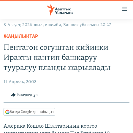
Линктер
Мазмунга
өтүңүз
8-Август, 2026-жыл, ишемби, Бишкек убактысы 20:27
Навигацияга
ЖАҢЫЛЫКТАР
өтүңүз
ЖАҢЫЛЫКТАР
КЫРГЫЗСТАН
Издөөгө
Пентагон согуштан кийинки
салыңыз
ДҮЙНӨ
КЫРГЫЗСТАН
Иракты кантип башкаруу
УКРАИНА
САЯСАТ
ДҮЙНӨ
тууралуу планды жарыялады
АТАЙЫН ИЛИКТӨӨ
ЭКОНОМИКА
БОРБОР АЗИЯ
11-Апрель, 2003
ТВ ПРОГРАММАЛАР
МАДАНИЯТ
Бөлүшүңүз
ПОДКАСТ
БҮГҮН АЗАТТЫКТА
ӨЗГӨЧӨ ПИКИР
ЭКСПЕРТТЕР ТАЛДАЙТ
Бизди Google'дан табыңыз
БИЗ ЖАНА ДҮЙНӨ
Русский
Америка Кошмо Штаттарынын коргоо
ДАНИСТЕ