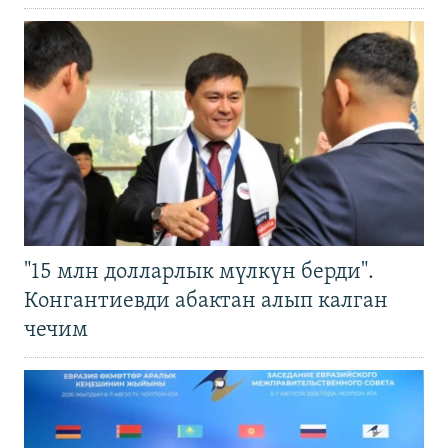
"15 млн долларлык мүлкүн берди".
Конгантиевди абактан алып калган
чечим