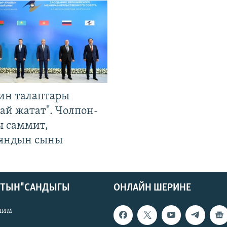
ин талаптары
ай жатат". Чолпон-
ы саммит,
яндын сыны
КТЫН" САНДЫГЫ
ОНЛАЙН ШЕРИНЕ
лим