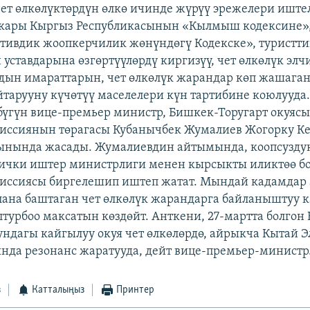
ет өлкөлүктөрдүн өлкө ичинде жүрүү эрежелери иште
ары Кыргыз Республикасынын «Кылмыш кодексине»
ивдик жоопкерчилик жөнүндөгү Кодекске», туристти
уставдарына өзгөртүүлөрдү киргизүү, чет өлкөлүк элч
дын имараттарын, чет өлкөлүк жарандар көп жашаган
тарууну күчөтүү маселелери күн тартибине коюлууд
үгүн вице-премьер министр, Бишкек-Торугарт окуяс
миссиянын төрагасы Кубанычбек Жумалиев Жогорку К
ынында жасады. Жумалиевдин айтымында, коопсузду
ички иштер министрлиги менен кырсыкты иликтөө б
миссиясы биргелешип иштеп жатат. Мындай кадамдар
лана баштаган чет өлкөлүк жарандарга байланыштуу 
лтурбоо максатын көздөйт. Анткени, 27-мартта болгон
ундагы кайгылуу окуя чет өлкөлөрдө, айрыкча Кытай Э
нда резонанс жаратууда, дейт вице-премьер-министр
з
Катталыңыз
Принтер