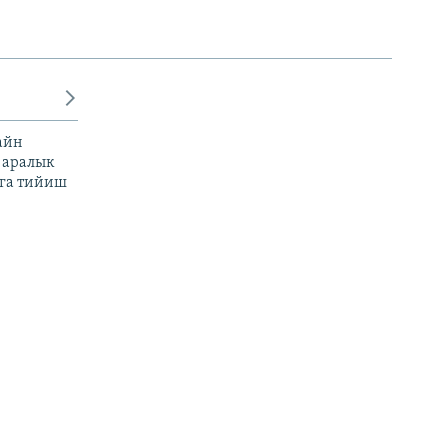
айн
 аралык
га тийиш