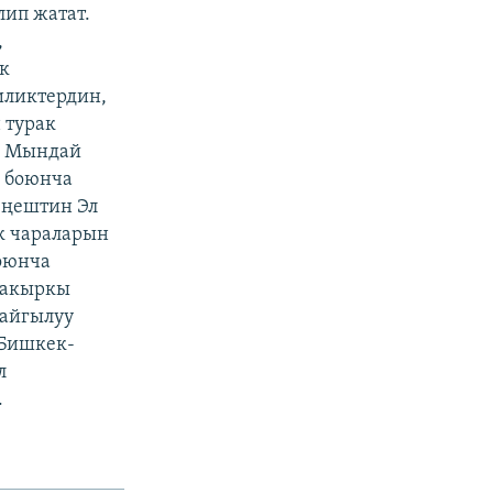
лип жатат.
,
к
иликтердин,
 турак
а. Мындай
ы боюнча
еңештин Эл
к чараларын
оюнча
 акыркы
кайгылуу
 Бишкек-
л
.