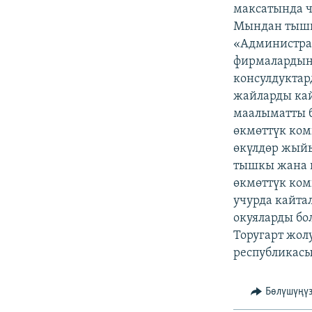
ЭЖЕ-СИҢДИЛЕР
максатында ч
Мындан тышк
АЗАТТЫК+
«Администрат
ЫҢГАЙСЫЗ СУРООЛОР
фирмалардын 
консулдуктар
жайларды кай
маалыматты б
өкмөттүк ко
өкүлдөр жый
тышкы жана 
өкмөттүк ко
учурда кайта
окуяларды бо
Торугарт жол
республикасы
Бөлүшүңү