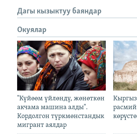
Дагы кызыктуу баяндар
Окуялар
"Күйөөм үйлөндү, жөнөткөн
Кыргыз
акчама машина алды".
расмий
Кордолгон түркмөнстандык
көрүст
мигрант аялдар