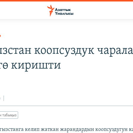
Р
зстан коопсуздук чарал
гө киришти
3
з
ан табыңыз
ызстанга келип жаткан жарандардын коопсуздугун к