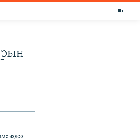
арын
амсыздоо