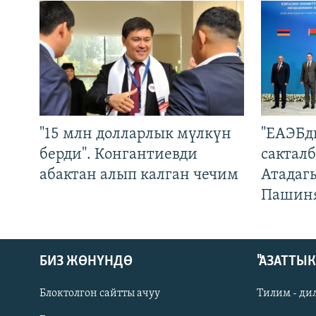
"15 млн долларлык мүлкүн
"ЕАЭБд
берди". Конгантиевди
сакталб
абактан алып калган чечим
Атадаг
Пашин
БИЗ ЖӨНҮНДӨ
"АЗАТТЫ
Блоктолгон сайтты ачуу
Тилим - ди