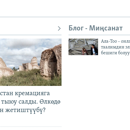
Блог - Миңсанат
Ала-Тоо – онл
таалимдин эл
бешиги болуу
стан кремацияга
 тыюу салды. Өлкөдө
өн жетиштүүбү?