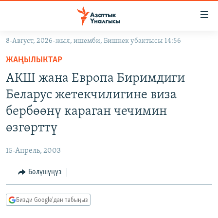
Линктер
Мазмунга
өтүңүз
8-Август, 2026-жыл, ишемби, Бишкек убактысы 14:56
Навигацияга
ЖАҢЫЛЫКТАР
өтүңүз
ЖАҢЫЛЫКТАР
КЫРГЫЗСТАН
Издөөгө
АКШ жана Европа Биримдиги
салыңыз
ДҮЙНӨ
КЫРГЫЗСТАН
Беларус жетекчилигине виза
УКРАИНА
САЯСАТ
ДҮЙНӨ
бербөөнү караган чечимин
АТАЙЫН ИЛИКТӨӨ
ЭКОНОМИКА
БОРБОР АЗИЯ
өзгөрттү
ТВ ПРОГРАММАЛАР
МАДАНИЯТ
15-Апрель, 2003
ПОДКАСТ
БҮГҮН АЗАТТЫКТА
Бөлүшүңүз
ӨЗГӨЧӨ ПИКИР
ЭКСПЕРТТЕР ТАЛДАЙТ
БИЗ ЖАНА ДҮЙНӨ
Русский
Бизди Google'дан табыңыз
ДАНИСТЕ