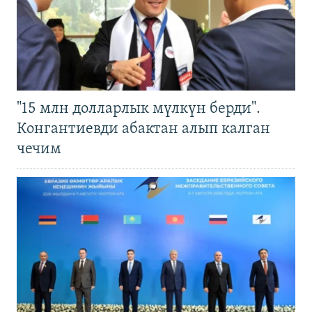
"15 млн долларлык мүлкүн берди".
Конгантиевди абактан алып калган
чечим