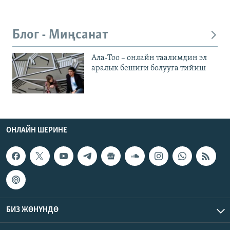
Блог - Миңсанат
Ала-Тоо – онлайн таалимдин эл
аралык бешиги болууга тийиш
ОНЛАЙН ШЕРИНЕ
БИЗ ЖӨНҮНДӨ