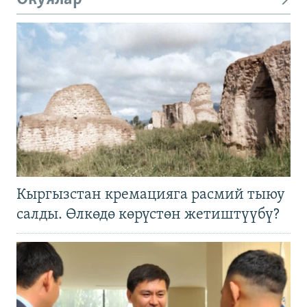
Кыргызстан кремацияга расмий тыюу
салды. Өлкөдө көрүстөн жетиштүүбү?