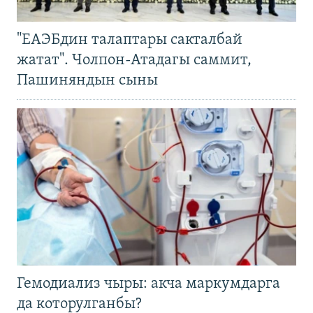
"ЕАЭБдин талаптары сакталбай
жатат". Чолпон-Атадагы саммит,
Пашиняндын сыны
Гемодиализ чыры: акча маркумдарга
да которулганбы?