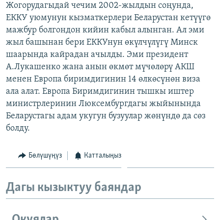
Жогорудагыдай чечим 2002-жылдын соңунда,
ОНЛАЙН ШЕРИНЕ
ЭЖЕ-СИҢДИЛЕР
ЕККУ уюмунун кызматкерлери Беларустан кетүүгө
АЗАТТЫК+
мажбур болгондон кийин кабыл алынган. Ал эми
жыл башынан бери ЕККУнун өкүлчүлүгү Минск
ЫҢГАЙСЫЗ СУРООЛОР
шаарында кайрадан ачылды. Эми президент
А.Лукашенко жана анын өкмөт мүчөлөрү АКШ
ЭЕ/АРнун бардык сайттары
менен Европа биримдигинин 14 өлкөсүнөн виза
ала алат. Европа Биримдигинин тышкы иштер
министрлеринин Люксембургдагы жыйынында
Беларустагы адам укугун бузуулар жөнүндө да сөз
болду.
Бөлүшүңүз
Катталыңыз
Дагы кызыктуу баяндар
Окуялар