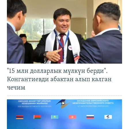
"15 млн долларлык мүлкүн берди".
Конгантиевди абактан алып калган
чечим