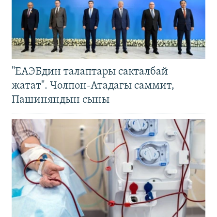
"ЕАЭБдин талаптары сакталбай
жатат". Чолпон-Атадагы саммит,
Пашиняндын сыны