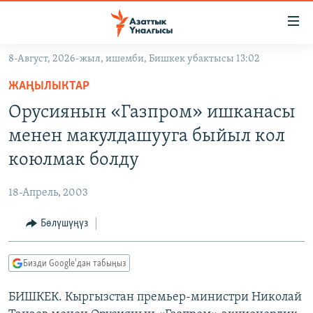
Линктер
Мазмунга
өтүңүз
8-Август, 2026-жыл, ишемби, Бишкек убактысы 13:02
Навигацияга
ЖАҢЫЛЫКТАР
өтүңүз
ЖАҢЫЛЫКТАР
КЫРГЫЗСТАН
Издөөгө
Орусиянын «Газпром» ишканасы
салыңыз
ДҮЙНӨ
КЫРГЫЗСТАН
менен макулдашууга быйыл кол
УКРАИНА
САЯСАТ
ДҮЙНӨ
коюлмак болду
АТАЙЫН ИЛИКТӨӨ
ЭКОНОМИКА
БОРБОР АЗИЯ
18-Апрель, 2003
ТВ ПРОГРАММАЛАР
МАДАНИЯТ
Бөлүшүңүз
ПОДКАСТ
БҮГҮН АЗАТТЫКТА
ӨЗГӨЧӨ ПИКИР
ЭКСПЕРТТЕР ТАЛДАЙТ
Бизди Google'дан табыңыз
БИЗ ЖАНА ДҮЙНӨ
Русский
БИШКЕК. Кыргызстан премьер-министри Николай
ДАНИСТЕ