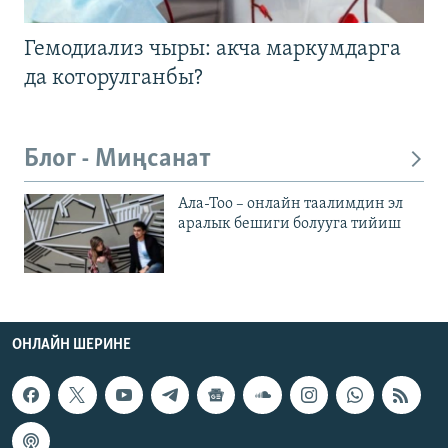
Гемодиализ чыры: акча маркумдарга
да которулганбы?
Блог - Миңсанат
Ала-Тоо – онлайн таалимдин эл
аралык бешиги болууга тийиш
ОНЛАЙН ШЕРИНЕ