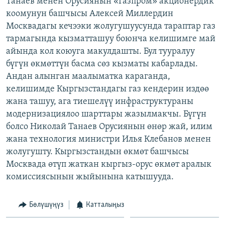
Танаев менен Орусиянын «Газпром» акционердик
ОНЛАЙН ШЕРИНЕ
ЭЖЕ-СИҢДИЛЕР
коомунун башчысы Алексей Миллердин
Москвадагы кечээки жолугушуусунда тараптар газ
АЗАТТЫК+
тармагында кызматташуу боюнча келишимге май
ЫҢГАЙСЫЗ СУРООЛОР
айында кол коюуга макулдашты. Бул тууралуу
бүгүн өкмөттүн басма сөз кызматы кабарлады.
Андан алынган маалыматка караганда,
ЭЕ/АРнун бардык сайттары
келишимде Кыргызстандагы газ кендерин издөө
жана ташуу, ага тиешелүү инфраструктураны
модернизациялоо шарттары жазылмакчы. Бүгүн
болсо Николай Танаев Орусиянын өнөр жай, илим
жана технология министри Илья Клебанов менен
жолугушту. Кыргызстандын өкмөт башчысы
Москвада өтүп жаткан кыргыз-орус өкмөт аралык
комиссиясынын жыйынына катышууда.
Бөлүшүңүз
Катталыңыз