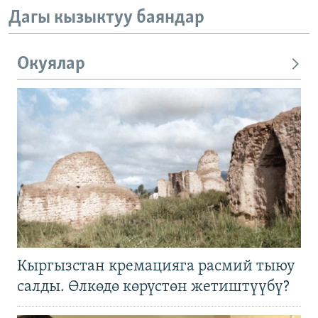
Дагы кызыктуу баяндар
Окуялар
Кыргызстан кремацияга расмий тыюу
салды. Өлкөдө көрүстөн жетиштүүбү?