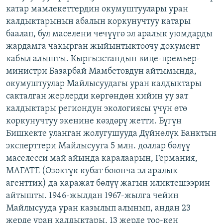
катар мамлекеттердин окумуштуулары уран
ОНЛАЙН ШЕРИНЕ
ЭЖЕ-СИҢДИЛЕР
калдыктарынын абалын коркунучтуу катары
АЗАТТЫК+
баалап, бул маселени чечүүгө эл аралык уюмдарды
ЫҢГАЙСЫЗ СУРООЛОР
жардамга чакырган жыйынтыктоочу документ
кабыл алышты. Кыргызстандын вице-премьер-
министри Базарбай Мамбетовдун айтымында,
ЭЕ/АРнун бардык сайттары
окумуштуулар Майлысуудагы уран калдыктары
сакталган жерлерди көргөндөн кийин уу зат
калдыктары региондун экологиясы үчүн өтө
коркунучтуу экенине көздөрү жетти. Бүгүн
Бишкекте уланган жолугушууда Дүйнөлүк Банктын
эксперттери Майлысууга 5 млн. доллар бөлүү
маселесси май айында каралаарын, Германия,
МАГАТЕ (Өзөктүк кубат боюнча эл аралык
агенттик) да каражат бөлүү жагын иликтешээрин
айтышты. 1946-жылдан 1967-жылга чейин
Майлысууда уран казылып алынып, андан 23
жерде уран калдыктары, 13 жерде тоо-кен