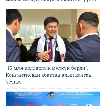
"15 млн долларлык мүлкүн берди".
Конгантиевди абактан алып калган
чечим