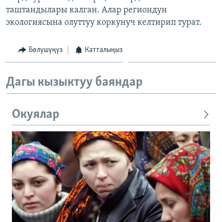
таштандылары калган. Алар региондун
экологиясына олуттуу коркунуч келтирип турат.
Бөлүшүңүз
Катталыңыз
Дагы кызыктуу баяндар
Окуялар