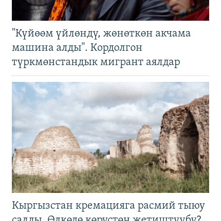
"Күйөөм үйлөндү, жөнөткөн акчама
машина алды". Кордолгон
түркмөнстандык мигрант аялдар
Кыргызстан кремацияга расмий тыюу
салды. Өлкөдө көрүстөн жетиштүүбү?