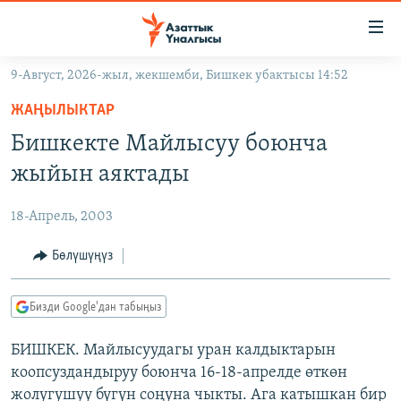
Линктер
Мазмунга
өтүңүз
9-Август, 2026-жыл, жекшемби, Бишкек убактысы 14:52
Навигацияга
ЖАҢЫЛЫКТАР
өтүңүз
ЖАҢЫЛЫКТАР
КЫРГЫЗСТАН
Издөөгө
Бишкекте Майлысуу боюнча
салыңыз
ДҮЙНӨ
КЫРГЫЗСТАН
жыйын аяктады
УКРАИНА
САЯСАТ
ДҮЙНӨ
18-Апрель, 2003
АТАЙЫН ИЛИКТӨӨ
ЭКОНОМИКА
БОРБОР АЗИЯ
ТВ ПРОГРАММАЛАР
Бөлүшүңүз
МАДАНИЯТ
ПОДКАСТ
БҮГҮН АЗАТТЫКТА
Бизди Google'дан табыңыз
ӨЗГӨЧӨ ПИКИР
ЭКСПЕРТТЕР ТАЛДАЙТ
БИШКЕК. Майлысуудагы уран калдыктарын
БИЗ ЖАНА ДҮЙНӨ
Русский
коопсуздандыруу боюнча 16-18-апрелде өткөн
ДАНИСТЕ
жолугушуу бүгүн соңуна чыкты. Ага катышкан бир