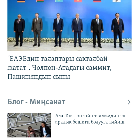
"ЕАЭБдин талаптары сакталбай
жатат". Чолпон-Атадагы саммит,
Пашиняндын сыны
Блог - Миңсанат
Ала-Тоо – онлайн таалимдин эл
аралык бешиги болууга тийиш