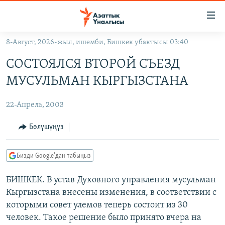
Линктер
Мазмунга
өтүңүз
8-Август, 2026-жыл, ишемби, Бишкек убактысы 03:40
Навигацияга
ЖАҢЫЛЫКТАР
өтүңүз
СОСТОЯЛСЯ ВТОРОЙ СЪЕЗД
КЫРГЫЗСТАН
Издөөгө
МУСУЛЬМАН КЫРГЫЗСТАНА
салыңыз
ДҮЙНӨ
КЫРГЫЗСТАН
22-Апрель, 2003
УКРАИНА
САЯСАТ
ДҮЙНӨ
АТАЙЫН ИЛИКТӨӨ
ЭКОНОМИКА
БОРБОР АЗИЯ
Бөлүшүңүз
ТВ ПРОГРАММАЛАР
МАДАНИЯТ
Бизди Google'дан табыңыз
ПОДКАСТ
БҮГҮН АЗАТТЫКТА
БИШКЕК. В устав Духовного управления мусульман
ӨЗГӨЧӨ ПИКИР
ЭКСПЕРТТЕР ТАЛДАЙТ
Кыргызстана внесены изменения, в соответствии с
БИЗ ЖАНА ДҮЙНӨ
которыми совет улемов теперь состоит из 30
Русский
ДАНИСТЕ
человек. Такое решение было принято вчера на