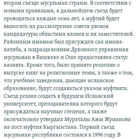
втором съезде мусульман страны. В соответствии с
ОНЛАЙН ШЕРИНЕ
ЭЖЕ-СИҢДИЛЕР
новыми правилами, в дальнейшем съезд будет
АЗАТТЫК+
проводиться каждые семь лет, а муфтий будет
выносить на рассмотрение совета улемов
ЫҢГАЙСЫЗ СУРООЛОР
кандидатуры областных казиев и их заместителей.
Районным имамам был присужден сан имама-
ЭЕ/АРнун бардык сайттары
хатиба, а подразделениям Духовного управления
мусульман в Бишкеке и Оше предоставлен статус
казията. Кроме того, было принято решение о
выпуске книг на религиозные темы, а также о том,
что учебные заведения, дающие исламское
образование, будут создаваться указом муфтията.
Съезд решил создать в будущем Исламский
университет, преподавателям которого будут
присуждаться научные степени, а также
окончательно утвердил Мураталы Ажы Жуманова
на пост муфтия Кыргызстана. Первый съезд
мусульман республики состоялся в 1996 году. В