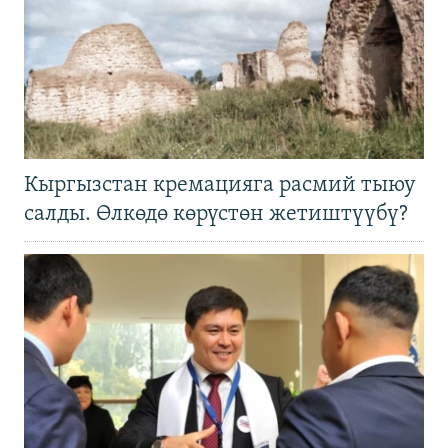
Кыргызстан кремацияга расмий тыюу
салды. Өлкөдө көрүстөн жетиштүүбү?