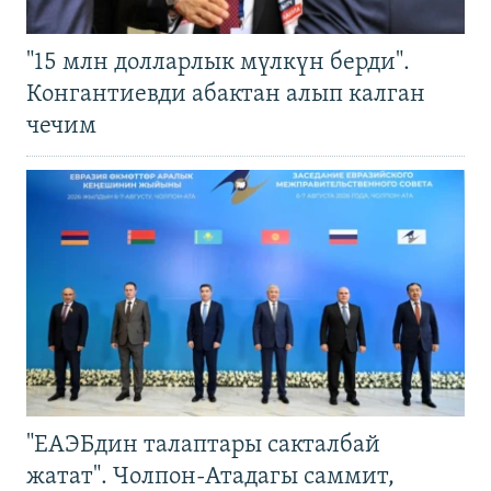
"15 млн долларлык мүлкүн берди".
Конгантиевди абактан алып калган
чечим
"ЕАЭБдин талаптары сакталбай
жатат". Чолпон-Атадагы саммит,