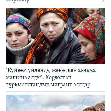
"Күйөөм үйлөндү, жөнөткөн акчама
машина алды". Кордолгон
түркмөнстандык мигрант аялдар