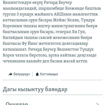
Вашингтондун өкүлү Ричард Баучер
ОНЛАЙН ШЕРИНЕ
ЭЖЕ-СИҢДИЛЕР
маалымдагандай, шаршембиде Бээжинде баштала
АЗАТТЫК+
турган 3 күндүк жыйынга АКШнын мамлекеттик
катчысынын орун басары Жеймс Келли, Түндүк
ЫҢГАЙСЫЗ СУРООЛОР
Кореянын тышкы иштер министрлигинин бөлүм
башчысынын орун басары, генерал Ли Гун,
ЭЕ/АРнун бардык сайттары
Кытайдын тышкы саясий мекемесинин бөлүм
башчысы Фу Йинг жетектеген делегациялар
катышышат. Ричард Баучер Вашингтон Түндүк
Корея чатагы биротоло, артка кайткыс деңгээлде
чечилишин каалайт деп басым жасай кетти.
Бөлүшүңүз
Катталыңыз
Дагы кызыктуу баяндар
Окуялар