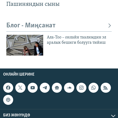
Пашиняндын сыны
Блог - Миңсанат
Ала-Тоо – онлайн таалимдин эл
аралык бешиги болууга тийиш
ОНЛАЙН ШЕРИНЕ
БИЗ ЖӨНҮНДӨ