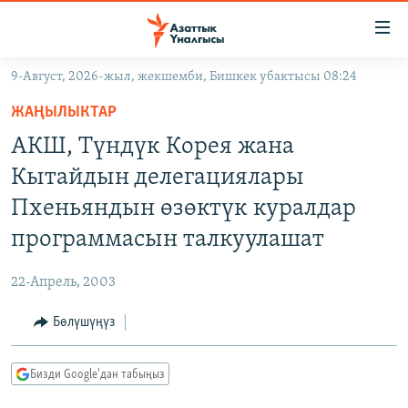
Линктер
Мазмунга
өтүңүз
9-Август, 2026-жыл, жекшемби, Бишкек убактысы 08:24
Навигацияга
ЖАҢЫЛЫКТАР
өтүңүз
ЖАҢЫЛЫКТАР
КЫРГЫЗСТАН
Издөөгө
АКШ, Түндүк Корея жана
салыңыз
ДҮЙНӨ
КЫРГЫЗСТАН
Кытайдын делегациялары
УКРАИНА
САЯСАТ
ДҮЙНӨ
Пхеньяндын өзөктүк куралдар
АТАЙЫН ИЛИКТӨӨ
ЭКОНОМИКА
БОРБОР АЗИЯ
программасын талкуулашат
ТВ ПРОГРАММАЛАР
МАДАНИЯТ
22-Апрель, 2003
ПОДКАСТ
БҮГҮН АЗАТТЫКТА
Бөлүшүңүз
ӨЗГӨЧӨ ПИКИР
ЭКСПЕРТТЕР ТАЛДАЙТ
БИЗ ЖАНА ДҮЙНӨ
Русский
Бизди Google'дан табыңыз
ДАНИСТЕ