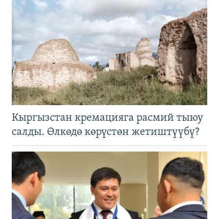
Кыргызстан кремацияга расмий тыюу
салды. Өлкөдө көрүстөн жетиштүүбү?