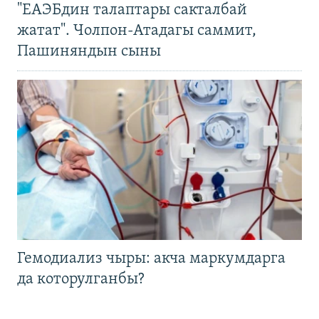
"ЕАЭБдин талаптары сакталбай
жатат". Чолпон-Атадагы саммит,
Пашиняндын сыны
Гемодиализ чыры: акча маркумдарга
да которулганбы?