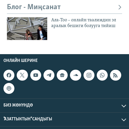
Блог - Миңсанат
Ала-Тоо – онлайн таалимдин эл
аралык бешиги болууга тийиш
ОНЛАЙН ШЕРИНЕ
БИЗ ЖӨНҮНДӨ
"АЗАТТЫКТЫН" САНДЫГЫ