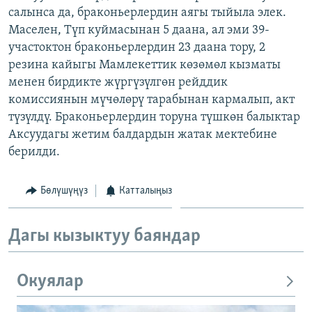
салынса да, браконьерлердин аягы тыйыла элек.
ОНЛАЙН ШЕРИНЕ
ЭЖЕ-СИҢДИЛЕР
Маселен, Түп куймасынан 5 даана, ал эми 39-
АЗАТТЫК+
участоктон браконьерлердин 23 даана тору, 2
ЫҢГАЙСЫЗ СУРООЛОР
резина кайыгы Мамлекеттик көзөмөл кызматы
менен бирдикте жүргүзүлгөн рейддик
комиссиянын мүчөлөрү тарабынан кармалып, акт
ЭЕ/АРнун бардык сайттары
түзүлдү. Браконьерлердин торуна түшкөн балыктар
Аксуудагы жетим балдардын жатак мектебине
берилди.
Бөлүшүңүз
Катталыңыз
Дагы кызыктуу баяндар
Окуялар