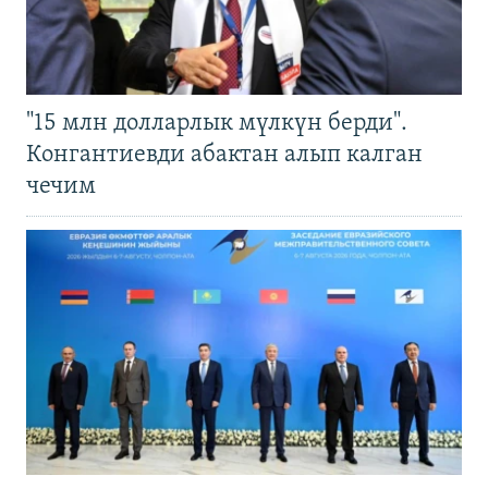
"15 млн долларлык мүлкүн берди".
Конгантиевди абактан алып калган
чечим