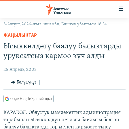
Линктер
Мазмунга
өтүңүз
8-Август, 2026-жыл, ишемби, Бишкек убактысы 18:34
Навигацияга
ЖАҢЫЛЫКТАР
өтүңүз
ЖАҢЫЛЫКТАР
КЫРГЫЗСТАН
Издөөгө
Ысыккөлдөгү баалуу балыктарды
салыңыз
ДҮЙНӨ
КЫРГЫЗСТАН
уруксатсыз кармоо күч алды
УКРАИНА
САЯСАТ
ДҮЙНӨ
25-Апрель, 2003
АТАЙЫН ИЛИКТӨӨ
ЭКОНОМИКА
БОРБОР АЗИЯ
ТВ ПРОГРАММАЛАР
Бөлүшүңүз
МАДАНИЯТ
ПОДКАСТ
БҮГҮН АЗАТТЫКТА
Бизди Google'дан табыңыз
ӨЗГӨЧӨ ПИКИР
ЭКСПЕРТТЕР ТАЛДАЙТ
КАРАКОЛ. Облустук мамлекеттик администрация
БИЗ ЖАНА ДҮЙНӨ
Русский
тарабынан Ысыккөлдүн негизги байлыгы болгон
ДАНИСТЕ
баалуу балыктарды тор менен кармоого тыюу